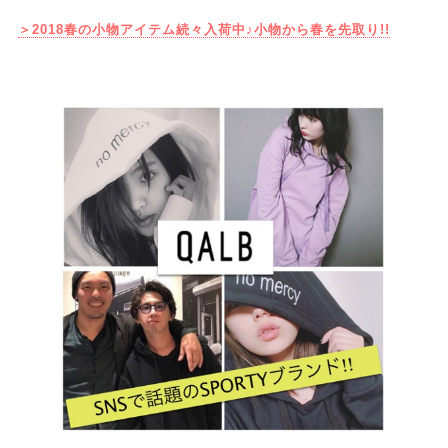
＞2018春の小物アイテム続々入荷中♪小物から春を先取り!!