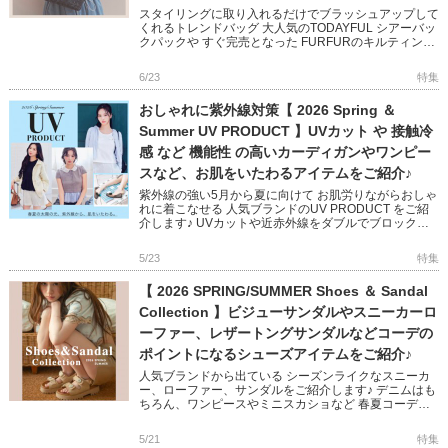
スタイリングに取り入れるだけでブラッシュアップして
くれるトレンドバッグ 大人気のTODAYFUL シアーバッ
クパックや すぐ完売となった FURFURのキルティング
シリーズは追加予約受付中! CELFORD のビジューが
[…]
6/23
特集
おしゃれに紫外線対策【 2026 Spring ＆
Summer UV PRODUCT 】UVカット や 接触冷
感 など 機能性 の高いカーディガンやワンピー
スなど、お肌をいたわるアイテムをご紹介♪
紫外線の強い5月から夏に向けて お肌労りながらおしゃ
れに着こなせる 人気ブランドのUV PRODUCT をご紹
介します♪ UVカットや近赤外線をダブルでブロック、
接触冷感、断熱、マシンウォッシャブルなど デザイン
性×機能 […]
5/23
特集
【 2026 SPRING/SUMMER Shoes ＆ Sandal
Collection 】ビジューサンダルやスニーカーロ
ーファー、レザートングサンダルなどコーデの
ポイントになるシューズアイテムをご紹介♪
人気ブランドから出ている シーズンライクなスニーカ
ー、ローファー、サンダルをご紹介します♪ デニムはも
ちろん、ワンピースやミニスカショなど 春夏コーデに
抜け感をプラスするデザインばかり◎ トレンドを取り
入れるのにぴったり […]
5/21
特集