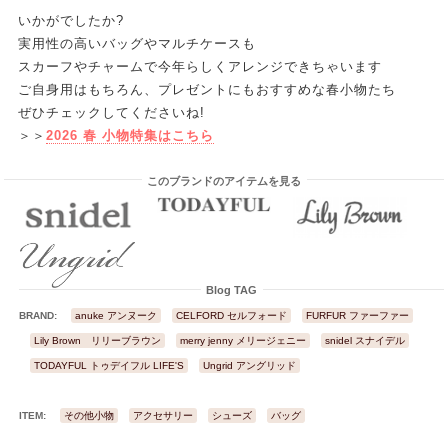
いかがでしたか?
実用性の高いバッグやマルチケースも
スカーフやチャームで今年らしくアレンジできちゃいます
ご自身用はもちろん、プレゼントにもおすすめな春小物たち
ぜひチェックしてくださいね!
＞＞
2026 春 小物特集はこちら
このブランドのアイテムを見る
Blog TAG
BRAND:
anuke アンヌーク
CELFORD セルフォード
FURFUR ファーファー
Lily Brown リリーブラウン
merry jenny メリージェニー
snidel スナイデル
TODAYFUL トゥデイフル LIFE'S
Ungrid アングリッド
ITEM:
その他小物
アクセサリー
シューズ
バッグ