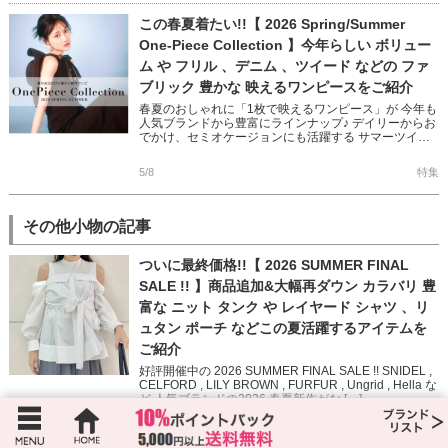
この春夏着たい!!【 2026 Spring/Summer
One-Piece Collection 】今年らしい ボリュー
ム や フリル 、デニム 、ツイード などの ファ
ブリック 豊かな 映えるワンピースをご紹介
春夏のおしゃれに「1枚で映えるワンピース」が 今年も
人気ブランドから豊富にラインナップ♪ デイリーからお
でかけ、セミオケージョンにも活躍する サマーツイー
ドやデニム、サテンなど素材豊かなワンピース オフシ
ョルやアメスリに […]
5/8
特集
その他小物の記事
ついに最終価格!!【 2026 SUMMER FINAL
SALE !! 】商品追加&大幅再ダウン カラバリ 豊
富な ニット タンク や レイヤード シャツ 、リ
ュタン ポーチ などこの夏活躍するアイテムを
ご紹介
好評開催中の 2026 SUMMER FINAL SALE !! SNIDEL ,
CELFORD , LILY BROWN , FURFUR , Ungrid , Hella な
ど 人気ブランドの2026 春夏新作がな […]
8/5
セール情報