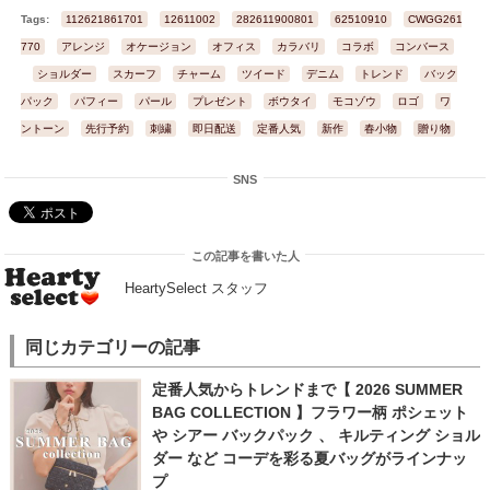
Tags:
112621861701
12611002
282611900801
62510910
CWGG261505
770
アレンジ
オケージョン
オフィス
カラバリ
コラボ
コンバース
ショルダー
スカーフ
チャーム
ツイード
デニム
トレンド
バック
パック
パフィー
パール
プレゼント
ボウタイ
モコゾウ
ロゴ
ワ
ントーン
先行予約
刺繍
即日配送
定番人気
新作
春小物
贈り物
SNS
この記事を書いた人
HeartySelect スタッフ
同じカテゴリーの記事
定番人気からトレンドまで【 2026 SUMMER
BAG COLLECTION 】フラワー柄 ポシェット
や シアー バックパック 、 キルティング ショル
ダー など コーデを彩る夏バッグがラインナッ
プ