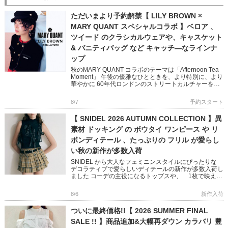
ただいまより予約解禁【 LILY BROWN ×
MARY QUANT スペシャルコラボ 】ベロア 、
ツイード のクラシカルウェアや、キャスケット
& バニティバッグ など キャッチ―なラインナ
ップ
秋のMARY QUANT コラボのテーマは「Afternoon Tea
Moment」 午後の優雅なひとときを、より特別に、より
華やかに 60年代ロンドンのストリートカルチャーを象
徴する MARY QUANTとのコラボレ […]
8/7
予約スタート
【 SNIDEL 2026 AUTUMN COLLECTION 】異
素材 ドッキング の ボウタイ ワンピース や リ
ボンディテール 、たっぷりの フリル が愛らし
い秋の新作が多数入荷
SNIDEL から大人なフェミニンスタイルにぴったりな
デコラティブで愛らしいディテールの新作が多数入荷し
ました コーデの主役になるトップスや、 1枚で映える
ニットワンピースなど 秋のおしゃれが楽しくなるアイ
テムばかり […]
8/6
新作入荷
ついに最終価格!!【 2026 SUMMER FINAL
SALE !! 】商品追加&大幅再ダウン カラバリ 豊