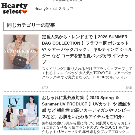
HeartySelect スタッフ
同じカテゴリーの記事
定番人気からトレンドまで【 2026 SUMMER
BAG COLLECTION 】フラワー柄 ポシェット
や シアー バックパック 、 キルティング ショル
ダー など コーデを彩る夏バッグがラインナッ
プ
スタイリングに取り入れるだけでブラッシュアップして
くれるトレンドバッグ 大人気のTODAYFUL シアーバッ
クパックや すぐ完売となった FURFURのキルティング
シリーズは追加予約受付中! CELFORD のビジューが
[…]
6/23
特集
おしゃれに紫外線対策【 2026 Spring ＆
Summer UV PRODUCT 】UVカット や 接触冷
感 など 機能性 の高いカーディガンやワンピー
スなど、お肌をいたわるアイテムをご紹介♪
紫外線の強い5月から夏に向けて お肌労りながらおしゃ
れに着こなせる 人気ブランドのUV PRODUCT をご紹
介します♪ UVカットや近赤外線をダブルでブロック、