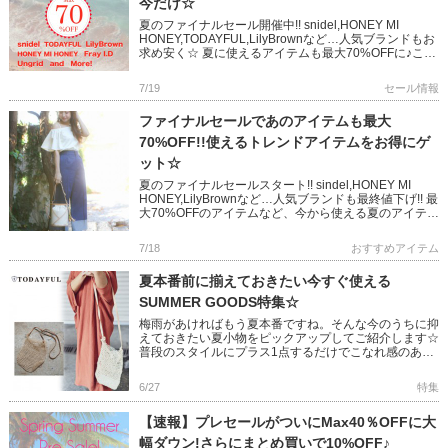
今だけ☆
夏のファイナルセール開催中!! snidel,HONEY MI
HONEY,TODAYFUL,LilyBrownなど…人気ブランドもお
求め安く☆ 夏に使えるアイテムも最大70%OFFに♪この
機会を是非お見逃しなく!! ＞ […]
7/19
セール情報
ファイナルセールであのアイテムも最大
70%OFF!!使えるトレンドアイテムをお得にゲ
ット☆
夏のファイナルセールスタート!! sindel,HONEY MI
HONEY,LilyBrownなど…人気ブランドも最終値下げ!! 最
大70%OFFのアイテムなど、今から使える夏のアイテム
もお大変お求め安くなっています! […]
7/18
おすすめアイテム
夏本番前に揃えておきたい今すぐ使える
SUMMER GOODS特集☆
梅雨があければもう夏本番ですね。そんな今のうちに抑
えておきたい夏小物をピックアップしてご紹介します☆
普段のスタイルにプラス1点するだけでこなれ感のある
旬なサマースタイルに仕上げてくれますよ♪ 是非チェッ
クしてみてくださ […]
6/27
特集
【速報】プレセールがついにMax40％OFFに大
幅ダウン!さらにまとめ買いで10%OFF♪