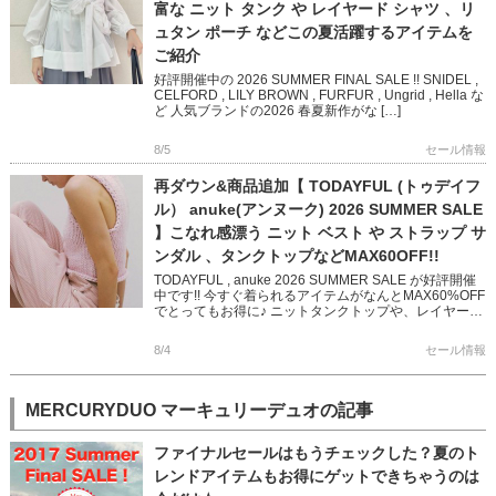
富な ニット タンク や レイヤード シャツ 、リ
ュタン ポーチ などこの夏活躍するアイテムを
ご紹介
好評開催中の 2026 SUMMER FINAL SALE !! SNIDEL ,
CELFORD , LILY BROWN , FURFUR , Ungrid , Hella な
ど 人気ブランドの2026 春夏新作がな […]
8/5
セール情報
再ダウン&商品追加【 TODAYFUL (トゥデイフ
ル） anuke(アンヌーク) 2026 SUMMER SALE
】こなれ感漂う ニット ベスト や ストラップ サ
ンダル 、タンクトップなどMAX60OFF!!
TODAYFUL , anuke 2026 SUMMER SALE が好評開催
中です!! 今すぐ着られるアイテムがなんとMAX60%OFF
でとってもお得に♪ ニットタンクトップや、レイヤード
できるベスト 華奢なストラップ […]
8/4
セール情報
MERCURYDUO マーキュリーデュオの記事
ファイナルセールはもうチェックした？夏のト
レンドアイテムもお得にゲットできちゃうのは