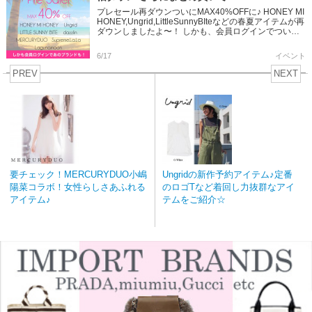
プレセール再ダウンついにMAX40%OFFに♪ HONEY MI
HONEY,Ungrid,LittleSunnyBIteなどの春夏アイテムが再
ダウンしましたよ〜！ しかも、会員ログインでついに
あのブランドも対象に！ さ […]
6/17
イベント
PREV
NEXT
要チェック！MERCURYDUO小嶋
Ungridの新作予約アイテム♪定番
陽菜コラボ！女性らしさあふれる
のロゴTなど着回し力抜群なアイ
アイテム♪
テムをご紹介☆