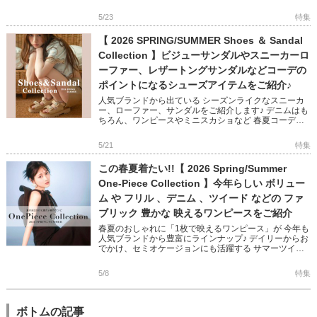
接触冷感、断熱、マシンウォッシャブルなど デザイン
性×機能 […]
5/23
特集
【 2026 SPRING/SUMMER Shoes ＆ Sandal
Collection 】ビジューサンダルやスニーカーロ
ーファー、レザートングサンダルなどコーデの
ポイントになるシューズアイテムをご紹介♪
人気ブランドから出ている シーズンライクなスニーカ
ー、ローファー、サンダルをご紹介します♪ デニムはも
ちろん、ワンピースやミニスカショなど 春夏コーデに
抜け感をプラスするデザインばかり◎ トレンドを取り
入れるのにぴったり […]
5/21
特集
この春夏着たい!!【 2026 Spring/Summer
One-Piece Collection 】今年らしい ボリュー
ム や フリル 、デニム 、ツイード などの ファ
ブリック 豊かな 映えるワンピースをご紹介
春夏のおしゃれに「1枚で映えるワンピース」が 今年も
人気ブランドから豊富にラインナップ♪ デイリーからお
でかけ、セミオケージョンにも活躍する サマーツイー
ドやデニム、サテンなど素材豊かなワンピース オフシ
ョルやアメスリに […]
5/8
特集
ボトムの記事