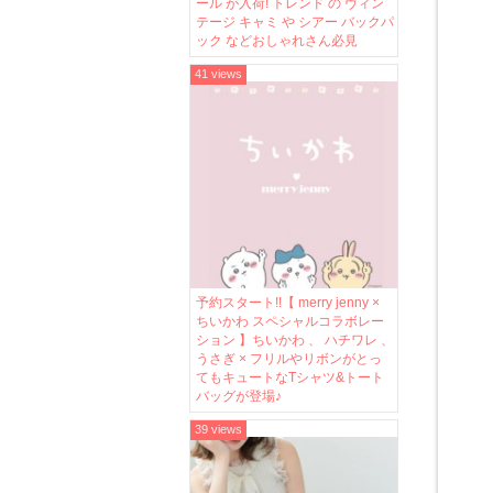
ール が入荷! トレンド の ヴィン
テージ キャミ や シアー バックパ
ック などおしゃれさん必見
41 views
予約スタート!!【 merry jenny ×
ちいかわ スペシャルコラボレー
ション 】ちいかわ 、 ハチワレ 、
うさぎ × フリルやリボンがとっ
てもキュートなTシャツ&トート
バッグが登場♪
39 views