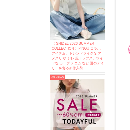
【 SNIDEL 2026 SUMMER
COLLECTION 】PINGU コラボ
アイテム、トレンドライクな ア
メスリ や ジレ 風トップス、ワイ
ドな カーブ デニム など 夏のデイ
リーを彩る新作入荷
39 views