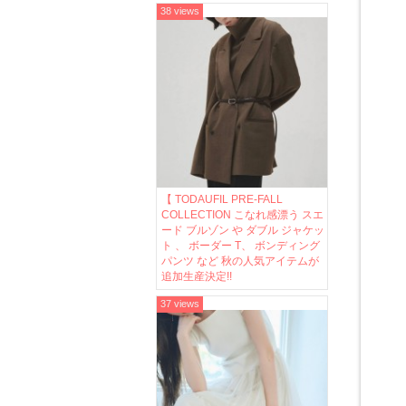
38 views
【 TODAUFIL PRE-FALL
COLLECTION こなれ感漂う スエ
ード ブルゾン や ダブル ジャケッ
ト 、 ボーダー T、 ボンディング
パンツ など 秋の人気アイテムが
追加生産決定!!
37 views