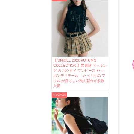
【 SNIDEL 2026 AUTUMN
COLLECTION 】異素材 ドッキン
グ の ボウタイ ワンピース や リ
ボンディテール 、たっぷりの フ
リル が愛らしい秋の新作が多数
入荷
43 views