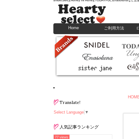
snidel,deicy,Honey mi Honey,TODAYFU
Home
ご利用方法
HOM
Translate!
Select Language
▼
人気記事ランキング
77 views