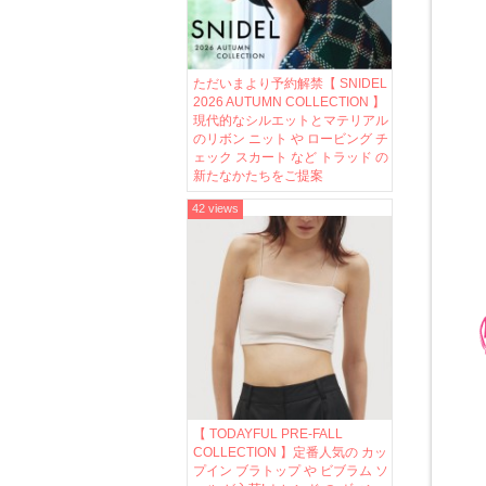
ただいまより予約解禁【 SNIDEL
2026 AUTUMN COLLECTION 】
現代的なシルエットとマテリアル
のリボン ニット や ロービング チ
ェック スカート など トラッド の
新たなかたちをご提案
42 views
【 TODAYFUL PRE-FALL
COLLECTION 】定番人気の カッ
プイン ブラトップ や ビブラム ソ