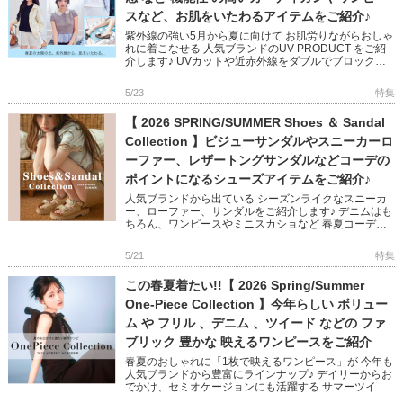
スなど、お肌をいたわるアイテムをご紹介♪
紫外線の強い5月から夏に向けて お肌労りながらおしゃ
れに着こなせる 人気ブランドのUV PRODUCT をご紹
介します♪ UVカットや近赤外線をダブルでブロック、
接触冷感、断熱、マシンウォッシャブルなど デザイン
性×機能 […]
5/23
特集
【 2026 SPRING/SUMMER Shoes ＆ Sandal
Collection 】ビジューサンダルやスニーカーロ
ーファー、レザートングサンダルなどコーデの
ポイントになるシューズアイテムをご紹介♪
人気ブランドから出ている シーズンライクなスニーカ
ー、ローファー、サンダルをご紹介します♪ デニムはも
ちろん、ワンピースやミニスカショなど 春夏コーデに
抜け感をプラスするデザインばかり◎ トレンドを取り
入れるのにぴったり […]
5/21
特集
この春夏着たい!!【 2026 Spring/Summer
One-Piece Collection 】今年らしい ボリュー
ム や フリル 、デニム 、ツイード などの ファ
ブリック 豊かな 映えるワンピースをご紹介
春夏のおしゃれに「1枚で映えるワンピース」が 今年も
人気ブランドから豊富にラインナップ♪ デイリーからお
でかけ、セミオケージョンにも活躍する サマーツイー
ドやデニム、サテンなど素材豊かなワンピース オフシ