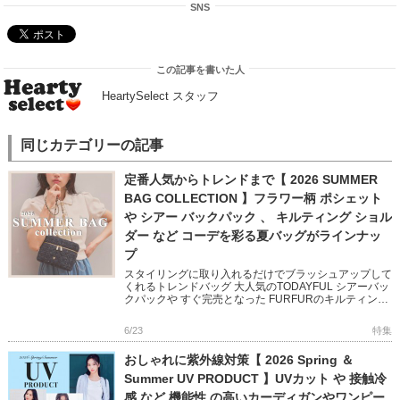
SNS
この記事を書いた人
HeartySelect スタッフ
同じカテゴリーの記事
定番人気からトレンドまで【 2026 SUMMER
BAG COLLECTION 】フラワー柄 ポシェット
や シアー バックパック 、 キルティング ショル
ダー など コーデを彩る夏バッグがラインナッ
プ
スタイリングに取り入れるだけでブラッシュアップして
くれるトレンドバッグ 大人気のTODAYFUL シアーバッ
クパックや すぐ完売となった FURFURのキルティング
シリーズは追加予約受付中! CELFORD のビジューが
[…]
6/23
特集
おしゃれに紫外線対策【 2026 Spring ＆
Summer UV PRODUCT 】UVカット や 接触冷
感 など 機能性 の高いカーディガンやワンピー