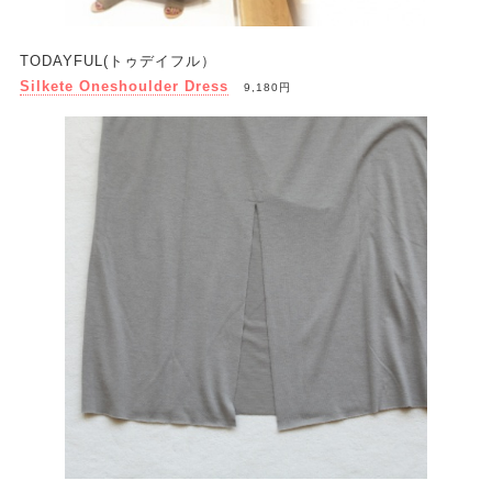
TODAYFUL(トゥデイフル）
Silkete Oneshoulder Dress
9,180円