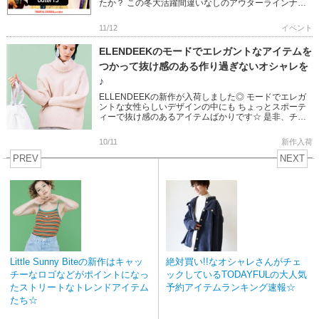
たか？ この冬大活躍間違いなしのアウターラインナッ
プが勢揃い♪ Hearty Selectでは本日から11/19(mo […]
11/12
イベント
ELENDEEKのモードでエレガントなアイテムを
つかって抜け感のある作り過ぎないオシャレを
♪
ELLENDEEKの新作が入荷しました◎ モードでエレガ
ントな女性らしいデザインの中にも ちょっとスポーテ
ィーで抜け感のあるアイテムばかりです☆ 是非、チェ
ックしてみてくださいね♪ >>ELENDEEKの全ア […]
10/11
新作入荷
PREV
NEXT
Little Sunny Biteの新作はキャッ
絶対買い!!なオシャレさんがチェ
チーなロゴなどがポイントになっ
ックしているTODAYFULの大人気
たストリートなトレンドアイテム
予約アイテムランキング速報☆
たち☆