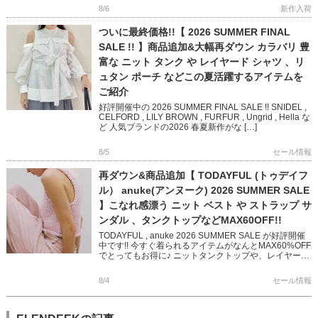
テムばかり […]
8/6
新作入荷
ついに最終価格!!【 2026 SUMMER FINAL
SALE !! 】商品追加&大幅再ダウン カラバリ 豊
富な ニット タンク や レイヤード シャツ 、リ
ュタン ポーチ などこの夏活躍するアイテムを
ご紹介
好評開催中の 2026 SUMMER FINAL SALE !! SNIDEL ,
CELFORD , LILY BROWN , FURFUR , Ungrid , Hella な
ど 人気ブランドの2026 春夏新作がな […]
8/5
セール情報
再ダウン&商品追加【 TODAYFUL (トゥデイフ
ル） anuke(アンヌーク) 2026 SUMMER SALE
】こなれ感漂う ニット ベスト や ストラップ サ
ンダル 、タンクトップなどMAX60OFF!!
TODAYFUL , anuke 2026 SUMMER SALE が好評開催
中です!! 今すぐ着られるアイテムがなんとMAX60%OFF
でとってもお得に♪ ニットタンクトップや、レイヤード
できるベスト 華奢なストラップ […]
8/4
セール情報