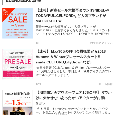
ELENDEEKの記事
【速報】新春セール大幅再ダウン!!SNIDELや
TODAYFUL.CELFORDなど人気ブランドが
MAX60%OFF★
新春セールが大幅再ダウン!!人気ブランドが
Max60％OFFとお求め安くなりました♪ SNIDELのトレ
ンドアイテムがALL50%OFF、 HONEY MI HONEYの他
にはないフェミニンアイテムもMAX60%で登場で […]
1/11
おすすめアイテム
【速報】 Max30％OFF!!会員様限定★2018
Autumn & Winterプレセールスタート!!
snidelCELFORD,LilyBrownなど♪
会員様限定 2018 Autumn & Winter プレセール!スター
ト!! お待たせしました!! 本日より、秋冬アイテムのプレ
セールスタートしました！
snidel,CELFORD,LilyBrown.FR […]
12/1
セール情報
【期間限定★アウターフェア15%OFF】おでか
けに欠かせないあったかいアウターがお得に
GET♪
冬も目前！おでかけに欠かせないあったかいアウタ
ー。 お気に入りのコートやブルゾンはもうGETしまし