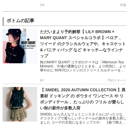
ョルやアメスリに […]
5/8
特集
ボトムの記事
ただいまより予約解禁【 LILY BROWN ×
MARY QUANT スペシャルコラボ 】ベロア 、
ツイード のクラシカルウェアや、キャスケット
& バニティバッグ など キャッチ―なラインナ
ップ
秋のMARY QUANT コラボのテーマは「Afternoon Tea
Moment」 午後の優雅なひとときを、より特別に、より
華やかに 60年代ロンドンのストリートカルチャーを象
徴する MARY QUANTとのコラボレ […]
8/7
予約スタート
【 SNIDEL 2026 AUTUMN COLLECTION 】異
素材 ドッキング の ボウタイ ワンピース や リ
ボンディテール 、たっぷりの フリル が愛らし
い秋の新作が多数入荷
SNIDEL から大人なフェミニンスタイルにぴったりな
デコラティブで愛らしいディテールの新作が多数入荷し
ました コーデの主役になるトップスや、 1枚で映える
ニットワンピースなど 秋のおしゃれが楽しくなるアイ