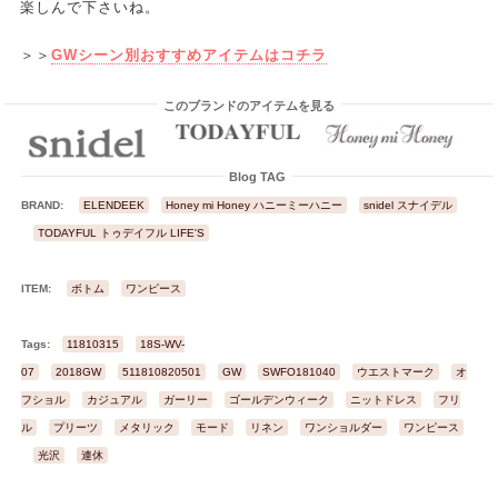
楽しんで下さいね。
＞＞
GWシーン別おすすめアイテムはコチラ
このブランドのアイテムを見る
Blog TAG
BRAND:
ELENDEEK
Honey mi Honey ハニーミーハニー
snidel スナイデル
TODAYFUL トゥデイフル LIFE'S
ITEM:
ボトム
ワンピース
Tags:
11810315
18S-WV-
07
2018GW
511810820501
GW
SWFO181040
ウエストマーク
オ
フショル
カジュアル
ガーリー
ゴールデンウィーク
ニットドレス
フリ
ル
プリーツ
メタリック
モード
リネン
ワンショルダー
ワンピース
光沢
連休