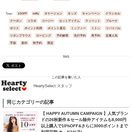
Tags:
10OFF
miffy
オケージョン
キッズ
キャンペーン
クラシカル
クーポン
コラボ
コージー
セットアイテム
ティペット
ブルーナ
ボリス
ポイント利用
ポイント還元
ミッフィー
ミトン
リバイバル
リボンブラウス
ロービング
予約解禁
先行予約
再予約
定番人気
手袋
新作
秋予約
限定
SNS
この記事を書いた人
HeartySelect スタッフ
同じカテゴリーの記事
【 HAPPY AUTUMN CAMPAIGN 】人気ブラン
ドの26秋新作＆セール除外アイテムも8,000円
以上購入で10%OFF&さらに3000ポイントまで
利用可能 ★～8/10(月)