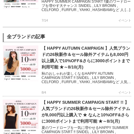
HAPPY SUMMER CAMPAIGN START !!夏のワードロー
ブを増やす大チャンス SNIDEL , LILY BROWN ,
CELFORD , FURFUR , YAHKI , HASHIBAMIなど 人 […]
7/14
イベント
全ブランドの記事
【 HAPPY AUTUMN CAMPAIGN 】人気ブラン
ドの26秋新作＆セール除外アイテムも8,000円
以上購入で10%OFF&さらに3000ポイントまで
利用可能 ★～8/10(月)
秋のおしゃれが楽しくなるHAPPY AUTUMN
CAMPAIGN START !! SNIDEL , LILY BROWN ,
CELFORD , FURFUR , YAHKI , HASHIBAMIなど 人気ブ
ランド […]
8/4
イベント
【 HAPPY SUMMER CAMPAIGN START !! 】
人気ブランドの26秋新作＆セール除外アイテム
が8,000円以上購入で ★ なんと10%OFF&さら
に3000ポイントまで利用可能 ★～8/3(月)
夏のワードローブを一気に増やせるHAPPY SUMMER
CAMPAIGN START !! SNIDEL , LILY BROWN ,