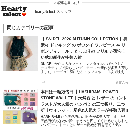
この記事を書いた人
HeartySelect スタッフ
同じカテゴリーの記事
【 SNIDEL 2026 AUTUMN COLLECTION 】異
素材 ドッキング の ボウタイ ワンピース や リ
ボンディテール 、たっぷりの フリル が愛らし
い秋の新作が多数入荷
SNIDEL から大人なフェミニンスタイルにぴったりな
デコラティブで愛らしいディテールの新作が多数入荷し
ました コーデの主役になるトップスや、 1枚で映える
ニットワンピースなど 秋のおしゃれが楽しくなるアイ
テムばかり […]
8/6
新作入荷
本日は一粒万倍日【 HASHIBAMI POWER
STONE WALLET 】天然石 と レザー のコント
ラストが大人気の ハシバミ の三つ折り、二つ
折りウォレット、新色&人気カラーが多数入荷!!
HASHIBAMI から天然石のお財布が多数入荷しました!
天然石があなたの背中をそっと押してくれるかもしれな
い パワーストーンとレザーの配色が目を惹く人気シリ
ーズです 完売していた人気色に加え、Newカラー