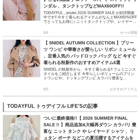
ンダル 、タンクトップなどMAX60OFF!!
TODAYFUL , anuke 2026 SUMMER SALE が好評開催
中です!! 今すぐ着られるアイテムがなんとMAX60%OFF
でとってもお得に♪ ニットタンクトップや、レイヤード
できるベスト 華奢なストラップ […]
8/4
セール情報
【 SNIDEL AUTUMN COLLECTION 】プリー
ツ ワンピ や華奢さが愛らしい リボン ミュール
、定番人気の パッドロック バッグ など 今すぐ
着られる秋新作のおすすめアイテム6選
SNIDEL の秋新作から、今すぐ着られる!! フェミニンス
タイルをご紹介します 今年らしいボリュームのプリン
トワンピや、ドッキングワンピ カラバリ豊富な
NEWERA キャップや 鍵チャームが可愛いバッグなど
フェミニン […]
8/3
おすすめアイテム
TODAYFUL トゥデイフル LIFE'Sの記事
ついに最終価格!!【 2026 SUMMER FINAL
SALE !! 】商品追加&大幅再ダウン カラバリ 豊
富な ニット タンク や レイヤード シャツ 、リ
ュタン ポーチ などこの夏活躍するアイテムを