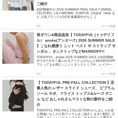
ご紹介
好評開催中の 2026 SUMMER FINAL SALE !! SNIDEL ,
CELFORD , LILY BROWN , FURFUR , Ungrid , Hella な
ど 人気ブランドの2026 春夏新作がな […]
8/5
セール情報
再ダウン&商品追加【 TODAYFUL (トゥデイフ
ル） anuke(アンヌーク) 2026 SUMMER SALE
】こなれ感漂う ニット ベスト や ストラップ サ
ンダル 、タンクトップなどMAX60OFF!!
TODAYFUL , anuke 2026 SUMMER SALE が好評開催
中です!! 今すぐ着られるアイテムがなんとMAX60%OFF
でとってもお得に♪ ニットタンクトップや、レイヤード
できるベスト 華奢なストラップ […]
8/4
セール情報
【 TODAYFUL PRE-FALL COLLECTION 】定
番人気の レザー スライド シューズ、 ビブラム
ソール サボ、フライス トップス&ルーズ デニ
ム など おしゃれさんマストな秋の新作をご紹
介
TODAYFUL PRE-FALL COLLECTION から おしゃれ見
え間違いなしの人気アイテムをご紹介します♪ 着回し力
の高いマニッシュなトップスや、歩きやすくて重宝する