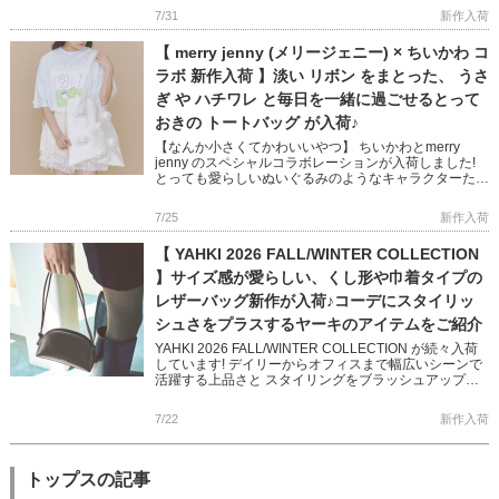
「TEAL […]
7/31
新作入荷
【 merry jenny (メリージェニー) × ちいかわ コ
ラボ 新作入荷 】淡い リボン をまとった、 うさ
ぎ や ハチワレ と毎日を一緒に過ごせるとって
おきの トートバッグ が入荷♪
【なんか小さくてかわいいやつ】 ちいかわとmerry
jenny のスペシャルコラボレーションが入荷しました!
とっても愛らしいぬいぐるみのようなキャラクターたく
さんのせた 大容量のトートバッグ 何でもない日常もた
のしく […]
7/25
新作入荷
【 YAHKI 2026 FALL/WINTER COLLECTION
】サイズ感が愛らしい、くし形や巾着タイプの
レザーバッグ新作が入荷♪コーデにスタイリッ
シュさをプラスするヤーキのアイテムをご紹介
YAHKI 2026 FALL/WINTER COLLECTION が続々入荷
しています! デイリーからオフィスまで幅広いシーンで
活躍する上品さと スタイリングをブラッシュアップし
てくれるかっこよさを兼ね備えた 秋冬の新 […]
7/22
新作入荷
トップスの記事