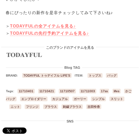
春にぴったりの新作を是非チェックしてみて下さいね♪
＞
TODAYFULの全アイテムを見る♪
＞
TODAYFULの先行予約アイテムを見る♪
このブランドのアイテムを見る
Blog TAG
BRAND:
TODAYFUL トゥデイフル LIFE'S
ITEM:
トップス
バッグ
Tags:
11710401
11710421
11710507
11711003
17ss
lifes
かご
バッグ
エンブロイダリー
カジュアル
ガーリー
シンプル
スリット
ニット
フリンジ
ブラウス
刺繍ブラウス
吉田怜香
SNS