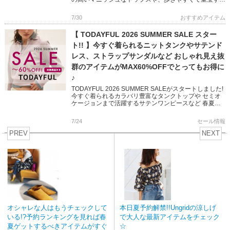
定番シューズなど ベーシックなアイテムながら […]
7/30
おすすめアイテム
【 TODAYFUL 2026 SUMMER SALE スター
ト!! 】今すぐ着られるニットタンクやサテンド
レス、ストラップサンダルなど おしゃれ見え抜
群のアイテムがMAX60%OFFでとってもお得に
♪
TODAYFUL 2026 SUMMER SALEがスタートしました!
今すぐ着られるカラバリ豊富なタンクトップや セミオ
ケージョンまで活躍するサテンワンピースなど 春夏の
新作がとってもお得に♪ 気になっていたアイテムを […]
7/24
セール情報
PREV
NEXT
オシャレな人はもうチェックして
本日夏予約解禁!!Ungridの涼しげ
いる!?予約ランキングを見れば春
で大人な最新アイテムをチェック
夏ゲットするべきアイテムがすぐ
☆