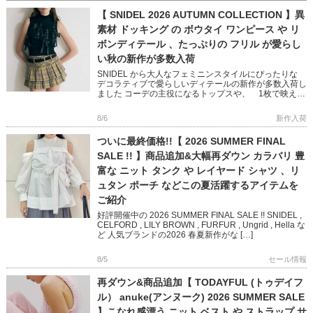
【 SNIDEL 2026 AUTUMN COLLECTION 】異
素材 ドッキング の ボウタイ ワンピース や リ
ボンディテール 、たっぷりの フリル が愛らし
い秋の新作が多数入荷
SNIDEL から大人なフェミニンスタイルにぴったりな
デコラティブで愛らしいディテールの新作が多数入荷し
ました コーデの主役になるトップスや、 1枚で映える
ニットワンピースなど 秋のおしゃれが楽しくなるアイ
テムばかり […]
8/6
新作入荷
ついに最終価格!!【 2026 SUMMER FINAL
SALE !! 】商品追加&大幅再ダウン カラバリ 豊
富な ニット タンク や レイヤード シャツ 、リ
ュタン ポーチ などこの夏活躍するアイテムを
ご紹介
好評開催中の 2026 SUMMER FINAL SALE !! SNIDEL ,
CELFORD , LILY BROWN , FURFUR , Ungrid , Hella な
ど 人気ブランドの2026 春夏新作がな […]
8/5
セール情報
再ダウン&商品追加【 TODAYFUL (トゥデイフ
ル） anuke(アンヌーク) 2026 SUMMER SALE
】こなれ感漂う ニット ベスト や ストラップ サ