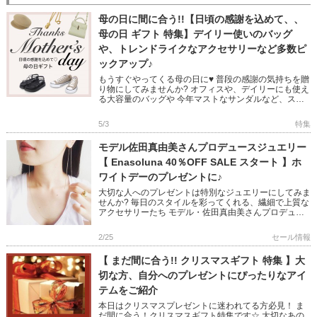
母の日に間に合う!!【日頃の感謝を込めて、、
母の日 ギフト 特集】デイリー使いのバッグ
や、トレンドライクなアクセサリーなど多数ピ
ックアップ♪
もうすぐやってくる母の日に♥ 普段の感謝の気持ちを贈
り物にしてみませんか? オフィスや、デイリーにも使え
る大容量のバッグや 今年マストなサンダルなど、スタ
ッフおすすめのギフトアイテムを バッグ、シューズ、
アクセサリー、グ […]
5/3
特集
モデル佐田真由美さんプロデュースジュエリー
【 Enasoluna 40％OFF SALE スタート 】ホ
ワイトデーのプレゼントに♪
大切な人へのプレゼントは特別なジュエリーにしてみま
せんか? 毎日のスタイルを彩ってくれる、繊細で上質な
アクセサリーたち モデル・佐田真由美さんプロデュー
スで 梨花さんやヨンアさん、桐谷美玲さんなども愛用!
デザイン性の高 […]
2/25
セール情報
【 まだ間に合う!! クリスマスギフト 特集 】大
切な方、自分へのプレゼントにぴったりなアイ
テムをご紹介
本日はクリスマスプレゼントに迷われてる方必見！ ま
だ間に合う！クリスマスギフト特集です☆ 大切なあの