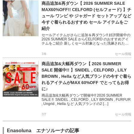
商品追加&再ダウン【 2026 SUMMER SALE
MAX60%OFF!! CELFORD (セルフォード) 】チ
ュール ワンピ や ジャガード セットアップ など
今すぐ着られるおすすめ セール アイテムをご
紹介
セールアイテムがさらに追加＆再ダウン!! 好評開催中の
2026 SUMMER SALE からCELFORD のおすすめアイ
テムをご紹介 新しくセール対象となった洗練された雰
囲気のチュールワンピース おでかけに映えるジャ […]
7/8
セール情報
商品追加&大幅再ダウン【 2026 SUMMER
SALE 開催中!! 】SNIDEL , CELFORD , LILY
BROWN , Hella など人気ブランドの今すぐ着ら
れるアイテムがMAX 60%OFF でとってもお得
に♪
商品追加&大幅再ダウンで開催中!! 2026 SUMMER
SALE !! SNIDEL , CELFORD , LILY BROWN , FURFUR
, Ungrid , Hella など 人気ブランドの2 […]
7/7
セール情報
Enasoluna エナソルーナの記事