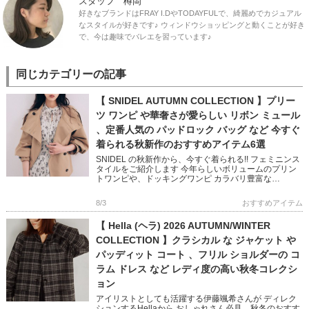
スタッフ 樽岡
好きなブランドはFRAY I.DやTODAYFULで、綺麗めでカジュアル
なスタイルが好きです♪ ウィンドウショッピングと動くことが好き
で、今は趣味でバレエを習っています♪
同じカテゴリーの記事
【 SNIDEL AUTUMN COLLECTION 】プリー
ツ ワンピ や華奢さが愛らしい リボン ミュール
、定番人気の パッドロック バッグ など 今すぐ
着られる秋新作のおすすめアイテム6選
SNIDEL の秋新作から、今すぐ着られる!! フェミニンス
タイルをご紹介します 今年らしいボリュームのプリン
トワンピや、ドッキングワンピ カラバリ豊富な
NEWERA キャップや 鍵チャームが可愛いバッグなど
フェミニン […]
8/3
おすすめアイテム
【 Hella (ヘラ) 2026 AUTUMN/WINTER
COLLECTION 】クラシカル な ジャケット や
パッディット コート 、フリル ショルダーの コ
ラム ドレス など レディ度の高い秋冬コレクシ
ョン
アイリストとしても活躍する伊藤颯希さんが ディレク
ションするHellaから おしゃれさん必見、秋冬のおすす