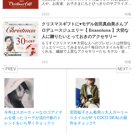
人や、お友達、お子さまにもとびっきりのサプライズを
♥ 今回はそんなギフトにぴったりなアイテムをカテゴリ
ー別に 多数ピック […]
12/21
特集
クリスマスギフトに♥モデル佐田真由美さんプ
ロデュースジュエリー【 Enasoluna 】大切な
人に贈りたいとっておきのアクセサリー
もうすぐクリスマス♥ 大切な人へのプレゼントは特別な
ジュエリーにしてみませんか? 毎日のスタイルを彩って
くれる、繊細で上質なアクセサリーたち モデル・佐田
真由美さんプロデュースで 梨花さんやヨンアさん、桐
谷美玲さんなども […]
12/1
特集
PREV
NEXT
今年はスポーティーなロゴアイテ
宮田聡子さん着用☆大人ガーリー
ムを使ったコーデが流行!!春のト
スタイルが叶うCOCO DEALの新
レンドをいち早くチェック☆
作をチェック!!