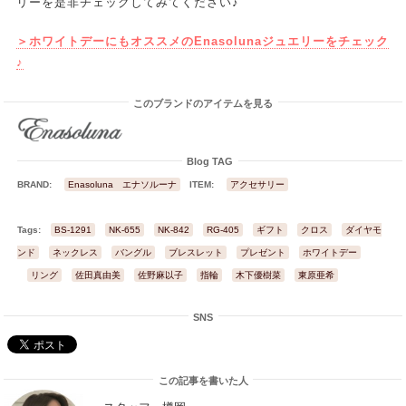
リーを是非チェックしてみてください♪
＞ホワイトデーにもオススメのEnasolunaジュエリーをチェック
♪
このブランドのアイテムを見る
Blog TAG
BRAND:
Enasoluna エナソルーナ
ITEM:
アクセサリー
Tags:
BS-1291
NK-655
NK-842
RG-405
ギフト
クロス
ダイヤモ
ンド
ネックレス
バングル
ブレスレット
プレゼント
ホワイトデー
リング
佐田真由美
佐野麻以子
指輪
木下優樹菜
東原亜希
SNS
この記事を書いた人