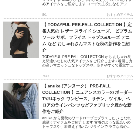
めアイテムをご紹介します コーデの主役になるアウタ
ーやオケージョン映えするワンピースなど ビンテージ
ライクと現代の […]
8/1
おすすめアイテム
【 TODAYFUL PRE-FALL COLLECTION 】定
番人気の レザー スライド シューズ、 ビブラム
ソール サボ、フライス トップス&ルーズ デニ
ム など おしゃれさんマストな秋の新作をご紹
介
TODAYFUL PRE-FALL COLLECTION から おしゃれ見
え間違いなしの人気アイテムをご紹介します♪ 着回し力
の高いマニッシュなトップスや、歩きやすくて重宝する
定番シューズなど ベーシックなアイテムながら […]
7/30
おすすめアイテム
【 anuke (アンヌーク） PRE-FALL
COLLECTION 】ニュアンスカラーの ボーダー
TやUネック ワンピース、サテン、ツイル、ベ
ロアのラインパンツなどファブリック豊かな新
作をご紹介
anuke から夏秋のワードローブにプラスしたい こなれ
感漂うアイテムをご紹介します 古着のような風合いの
トップスや、着映えするパンツラインで ラフな着心地
が叶う、モード感を含んだ大人なスタイリングに♪ ぜひ
チェックして […]