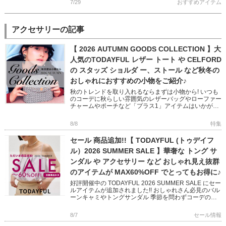
7/29
おすすめアイテム
アクセサリーの記事
【 2026 AUTUMN GOODS COLLECTION 】大
人気のTODAYFUL レザー トート や CELFORD
の スタッズ ショルダ ー、ストール など秋冬の
おしゃれにおすすめの小物をご紹介♪
秋のトレンドを取り入れるならまずは小物から! いつも
のコーデに秋らしい雰囲気のレザーバッグやローファー
チャームやポーチなど「プラス1」アイテムはいかがで
すか? フェミニンからモード、オフィスユースまで幅広
い小物をピック […]
8/8
特集
セール 商品追加!!【 TODAYFUL (トゥデイフ
ル）2026 SUMMER SALE 】華奢な トング サ
ンダル や アクセサリー など おしゃれ見え抜群
のアイテムが MAX60%OFF でとってもお得に♪
好評開催中の TODAYFUL 2026 SUMMER SALE にセー
ルアイテムが追加されました!! おしゃれさん必見のバル
ーンキャミやトングサンダル 季節を問わずコーデのア
クセントになってくれるアクセサリーなど いつ […]
8/7
セール情報