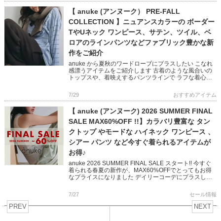
【 anuke (アンヌーク） PRE-FALL
COLLECTION 】ニュアンスカラーの ボーダー
TやUネック ワンピース、サテン、ツイル、ベ
ロアのラインパンツなどファブリック豊かな新
作をご紹介
anuke から夏秋のワードローブにプラスしたい こなれ
感漂うアイテムをご紹介します 古着のような風合いの
トップスや、着映えするパンツラインで ラフな着心地
が叶う、モード感を含んだ大人なスタイリングに♪ ぜひ
チェックして […]
7/29
おすすめアイテム
【 anuke (アンヌーク) 2026 SUMMER FINAL
SALE MAX60%OFF !!】カラバリ豊富な タン
クトップ やモードな ハイネック ワンピース 、
シアー パンツ など今すぐ着られるアイテムが
お得♪
anuke 2026 SUMMER FINAL SALE スタート!! 今すぐ
着られる春夏の新作が、MAX60%OFFでとってもお得
なプライスになりました デイリーコーデにプラスした
いカラー豊富なタンクトップや 大人ラフ […]
7/27
セール情報
PREV
NEXT