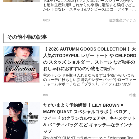
TODAYFUL の秋新作で大人気のレースシリーズが早く
も追加生産決定!! これからの季節に活躍する繊細でどこ
かレトロなレースキャミ&ワンピ―スは コーディネート
に抜け感をもたらしてくれます カジュアルからモード
[…]
6/20
追加生産アイテム
その他小物の記事
【 2026 AUTUMN GOODS COLLECTION 】大
人気のTODAYFUL レザー トート や CELFORD
の スタッズ ショルダ ー、ストール など秋冬の
おしゃれにおすすめの小物をご紹介♪
秋のトレンドを取り入れるならまずは小物から! いつも
のコーデに秋らしい雰囲気のレザーバッグやローファー
チャームやポーチなど「プラス1」アイテムはいかがで
すか? フェミニンからモード、オフィスユースまで幅広
い小物をピック […]
8/8
特集
ただいまより予約解禁【 LILY BROWN ×
MARY QUANT スペシャルコラボ 】ベロア 、
ツイード のクラシカルウェアや、キャスケット
& バニティバッグ など キャッチ―なラインナ
ップ
秋のMARY QUANT コラボのテーマは「Afternoon Tea