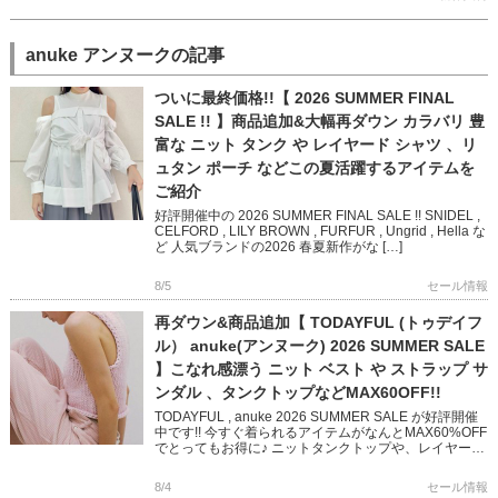
anuke アンヌークの記事
ついに最終価格!!【 2026 SUMMER FINAL
SALE !! 】商品追加&大幅再ダウン カラバリ 豊
富な ニット タンク や レイヤード シャツ 、リ
ュタン ポーチ などこの夏活躍するアイテムを
ご紹介
好評開催中の 2026 SUMMER FINAL SALE !! SNIDEL ,
CELFORD , LILY BROWN , FURFUR , Ungrid , Hella な
ど 人気ブランドの2026 春夏新作がな […]
8/5
セール情報
再ダウン&商品追加【 TODAYFUL (トゥデイフ
ル） anuke(アンヌーク) 2026 SUMMER SALE
】こなれ感漂う ニット ベスト や ストラップ サ
ンダル 、タンクトップなどMAX60OFF!!
TODAYFUL , anuke 2026 SUMMER SALE が好評開催
中です!! 今すぐ着られるアイテムがなんとMAX60%OFF
でとってもお得に♪ ニットタンクトップや、レイヤード
できるベスト 華奢なストラップ […]
8/4
セール情報