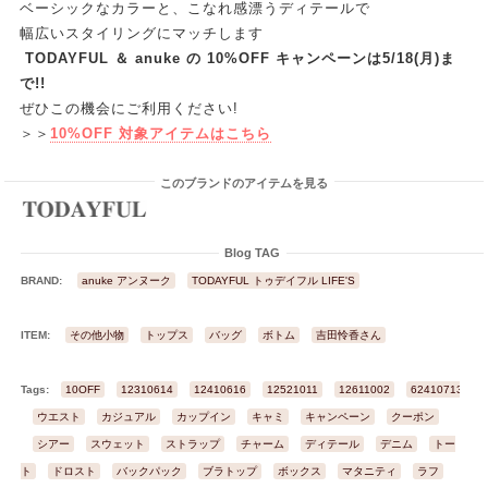
ベーシックなカラーと、こなれ感漂うディテールで
幅広いスタイリングにマッチします
TODAYFUL ＆ anuke の
10%OFF キャンペーンは5/18(月)ま
で!!
ぜひこの機会にご利用ください!
＞＞
10%OFF 対象アイテムはこちら
このブランドのアイテムを見る
Blog TAG
BRAND:
anuke アンヌーク
TODAYFUL トゥデイフル LIFE'S
ITEM:
その他小物
トップス
バッグ
ボトム
吉田怜香さん
Tags:
10OFF
12310614
12410616
12521011
12611002
62410713
ウエスト
カジュアル
カップイン
キャミ
キャンペーン
クーポン
シアー
スウェット
ストラップ
チャーム
ディテール
デニム
トー
ト
ドロスト
バックパック
ブラトップ
ボックス
マタニティ
ラフ