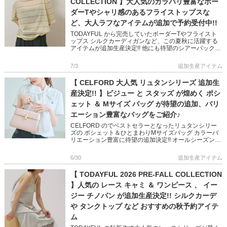
COLLECTION 】大人気のカラバリ豊富なボー
ダーTやシャリ感のあるフライストップスな
ど、大人ラフなアイテムが追加で予約受付中!!
TODAYFUL から完売していたボーダーTやフライスト
ップス シルクカーディガンなど、この夏秋に活躍する
アイテムが追加生産決定!! 他にも待望のシアーバックパ
ックや、 インナーにマストなカップインキャミ＆ブラ
トップも予 […]
7/3
追加生産アイテム
【 CELFORD 大人気 リュタンシリーズ 追加生
産決定!! 】ビジュー と スタッズ が煌めく ポシ
ェット ＆ Mサイズ バッグ が待望の追加、バリ
エーション豊富なバッグをご紹介♪
CELFORD のでベストセラーとなったリュタンシリー
ズの ポシェット＆ひとまわりMサイズバッグ カラーバ
リエーション豊富に待望の追加決定!! オールシーズン、
様々なシーンで活躍する大人可愛いバッグシリーズです
マルチケ […]
6/30
追加生産アイテム
【 TODAYFUL 2026 PRE-FALL COLLECTION
】人気の レース キャミ ＆ ワンピース 、 イー
ジー チノパン が追加生産決定!! シルクカーデ
や タンクトップ など おすすめの秋予約アイテ
ム