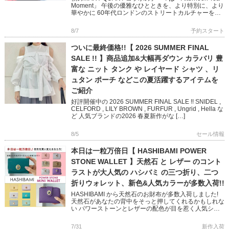
Moment」 午後の優雅なひとときを、より特別に、より
華やかに 60年代ロンドンのストリートカルチャーを象
徴する MARY QUANTとのコラボレ […]
8/7
予約スタート
ついに最終価格!!【 2026 SUMMER FINAL
SALE !! 】商品追加&大幅再ダウン カラバリ 豊
富な ニット タンク や レイヤード シャツ 、リ
ュタン ポーチ などこの夏活躍するアイテムを
ご紹介
好評開催中の 2026 SUMMER FINAL SALE !! SNIDEL ,
CELFORD , LILY BROWN , FURFUR , Ungrid , Hella な
ど 人気ブランドの2026 春夏新作がな […]
8/5
セール情報
本日は一粒万倍日【 HASHIBAMI POWER
STONE WALLET 】天然石 と レザー のコント
ラストが大人気の ハシバミ の三つ折り、二つ
折りウォレット、新色&人気カラーが多数入荷!!
HASHIBAMI から天然石のお財布が多数入荷しました!
天然石があなたの背中をそっと押してくれるかもしれな
い パワーストーンとレザーの配色が目を惹く人気シリ
ーズです 完売していた人気色に加え、Newカラー
「TEAL […]
7/31
新作入荷