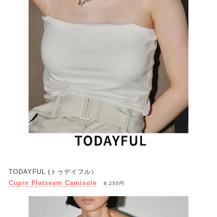
TODAYFUL (トゥデイフル）
Cupin Flatseam Camisole
8,250円