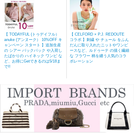
【 TODAYFUL (トゥデイフル）
【 CELFORD × P.J. REDOUTE
anuke (アンヌーク） 10%OFF キ
コラボ 】刺繍 や チュール をふん
ャンペーン スタート 】追加生産
だんに取り入れたニットやワンピ
の シアー バックパック や入荷し
ースなど、ルドゥーテ の描く繊細
たばかりの ハイネック ワンピ な
な フラワー 柄を纏う人気のコラ
ど、お得にGetできるのは5/18ま
ボレーション
で!!