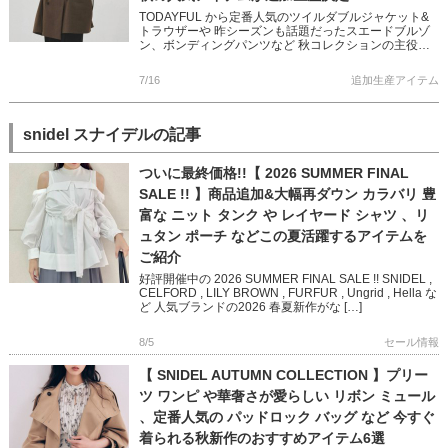
TODAYFUL から定番人気のツイルダブルジャケット&
トラウザーや 昨シーズンも話題だったスエードブルゾ
ン、ボンディングパンツなど 秋コレクションの主役ア
イテムが多数追加決定しました! 幅広いスタイリングに
活躍 […]
7/16
追加生産アイテム
snidel スナイデルの記事
ついに最終価格!!【 2026 SUMMER FINAL
SALE !! 】商品追加&大幅再ダウン カラバリ 豊
富な ニット タンク や レイヤード シャツ 、リ
ュタン ポーチ などこの夏活躍するアイテムを
ご紹介
好評開催中の 2026 SUMMER FINAL SALE !! SNIDEL ,
CELFORD , LILY BROWN , FURFUR , Ungrid , Hella な
ど 人気ブランドの2026 春夏新作がな […]
8/5
セール情報
【 SNIDEL AUTUMN COLLECTION 】プリー
ツ ワンピ や華奢さが愛らしい リボン ミュール
、定番人気の パッドロック バッグ など 今すぐ
着られる秋新作のおすすめアイテム6選