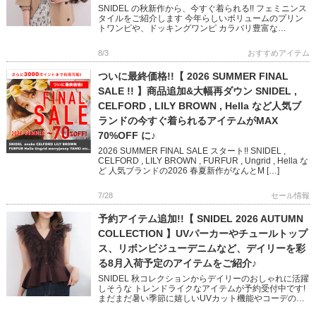
SNIDEL の秋新作から、今すぐ着られる!! フェミニンス
タイルをご紹介します 今年らしいボリュームのプリン
トワンピや、ドッキングワンピ カラバリ豊富な
NEWERA キャップや 鍵チャームが可愛いバッグなど
フェミニン […]
8/3
おすすめアイテム
ついに最終価格!!【 2026 SUMMER FINAL
SALE !! 】商品追加&大幅再ダウン SNIDEL ,
CELFORD , LILY BROWN , Hella など人気ブ
ランドの今すぐ着られるアイテムがMAX
70%OFF に♪
2026 SUMMER FINAL SALE スタート!! SNIDEL ,
CELFORD , LILY BROWN , FURFUR , Ungrid , Hella な
ど 人気ブランドの2026 春夏新作がなんとM […]
7/28
セール情報
予約アイテム追加!!【 SNIDEL 2026 AUTUMN
COLLECTION 】UVパーカーやチュールトップ
ス、リボンビジューデニムなど、デイリーを彩
る8月入荷予定のアイテムをご紹介♪
SNIDEL 秋コレクションからデイリーのおしゃれに活躍
しそうな トレンドライクなアイテムが予約受付中です!
まだまだ暑い季節に嬉しいUVカット機能やコーデの主
役になるチュール使いやリボンディテール 1点投入で映