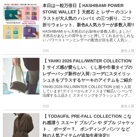
本日は一粒万倍日【 HASHIBAMI POWER
STONE WALLET 】天然石 と レザー のコント
ラストが大人気の ハシバミ の三つ折り、二つ
折りウォレット、新色&人気カラーが多数入荷!!
HASHIBAMI から天然石のお財布が多数入荷しました!
天然石があなたの背中をそっと押してくれるかもしれな
い パワーストーンとレザーの配色が目を惹く人気シリ
ーズです 完売していた人気色に加え、Newカラー
「TEAL […]
7/31
新作入荷
【 YAHKI 2026 FALL/WINTER COLLECTION
】サイズ感が愛らしい、くし形や巾着タイプの
レザーバッグ新作が入荷♪コーデにスタイリッ
シュさをプラスするヤーキのアイテムをご紹介
YAHKI 2026 FALL/WINTER COLLECTION が続々入荷
しています! デイリーからオフィスまで幅広いシーンで
活躍する上品さと スタイリングをブラッシュアップし
てくれるかっこよさを兼ね備えた 秋冬の新 […]
7/22
新作入荷
【 TODAUFIL PRE-FALL COLLECTION こな
れ感漂う スエード ブルゾン や ダブル ジャケッ
ト 、 ボーダー T、 ボンディング パンツ など
秋の人気アイテムが追加生産決定!!