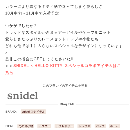
カラーにより異なるキティ柄で迷ってしまう愛らしさ
10月中旬～11月中旬入荷予定
いかがでしたか?
トラッドなスタイルがきまるアーガイルやケーブルニット
愛らしさたっぷりのレースセットアップや小物たち
どれも他では手に入らないスペシャルなデザインになっています
♪
是非この機会にGETしてくださいね!!
＞＞
SNIDEL × HELLO KITTY スペシャルコラボアイテムはこ
ちら
このブランドのアイテムを見る
Blog TAG
BRAND:
snidel スナイデル
ITEM:
その他小物
アウター
アクセサリー
トップス
バッグ
ボトム