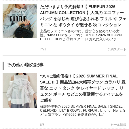
ただいまより予約解禁!!【 FURFUR 2026
AUTUMN COLLECTION 】人気の エコファー
バッグ をはじめ 遊び心あふれる フリル や フェ
ミニン な ボウタイ が魅せる 秋コレクション
上品なフェミニンさの中に、遊び心を秘めている女
性、“Miss FUR”を テーマにFURFUR 2026 AUTUMN
COLLECTION が予約スタート! お気に入りのファー、
甘いフリル、だけじゃない トラッドやクラ […]
7/21
予約スタート
その他小物の記事
ついに最終価格!!【 2026 SUMMER FINAL
SALE !! 】商品追加&大幅再ダウン カラバリ 豊
富な ニット タンク や レイヤード シャツ 、リ
ュタン ポーチ などこの夏活躍するアイテムを
ご紹介
好評開催中の 2026 SUMMER FINAL SALE !! SNIDEL ,
CELFORD , LILY BROWN , FURFUR , Ungrid , Hella な
ど 人気ブランドの2026 春夏新作がな […]
8/5
セール情報