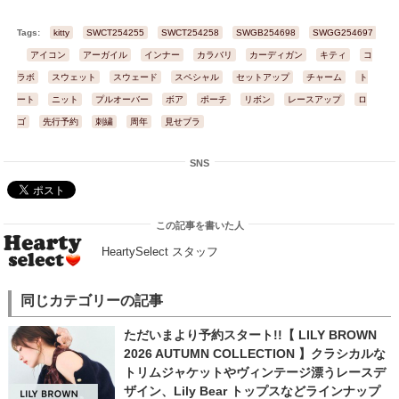
Tags:
kitty
SWCT254255
SWCT254258
SWGB254698
SWGG254697
S
アイコン
アーガイル
インナー
カラバリ
カーディガン
キティ
コ
ラボ
スウェット
スウェード
スペシャル
セットアップ
チャーム
ト
ート
ニット
プルオーバー
ボア
ポーチ
リボン
レースアップ
ロ
ゴ
先行予約
刺繍
周年
見せブラ
SNS
この記事を書いた人
HeartySelect スタッフ
同じカテゴリーの記事
ただいまより予約スタート!!【 LILY BROWN
2026 AUTUMN COLLECTION 】クラシカルな
トリムジャケットやヴィンテージ漂うレースデ
ザイン、Lily Bear トップスなどラインナップ