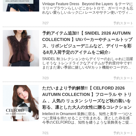
Vintage Feature Dress Beyond the Layers をテーマに
リリーブラウンらしいどこかレトロで、ガーリーさも忘
れない愛らしいルックに♪ レースやサテン使いでヴィン
テージ感を醸し出し […]
7/27
予約スタート
予約アイテム追加!!【 SNIDEL 2026 AUTUMN
COLLECTION 】UVパーカーやチュールトップ
ス、リボンビジューデニムなど、デイリーを彩
る8月入荷予定のアイテムをご紹介♪
SNIDEL 秋コレクションからデイリーのおしゃれに活躍
しそうな トレンドライクなアイテムが予約受付中です!
まだまだ暑い季節に嬉しいUVカット機能やコーデの主
役になるチュール使いやリボンディテール 1点投入で映
えるスタ […]
7/23
予約スタート
ただいまより予約解禁!!【 CELFORD 2026
AUTUMN COLLECTION 】フローラル や トリ
ム 、人気の リュタン シリーズなど秋の装いを
彩る、凛とした大人の女性に贈るコレクション
Intellect in Ornament 装飾に宿る、知性と美学 一つひと
つに意味を持たせることで生まれる、凛とした存在感
今季のCELFORDは、知性を纏うような装飾美をご提案
バリエーション豊かなワンピースやショー […]
7/21
予約スタート