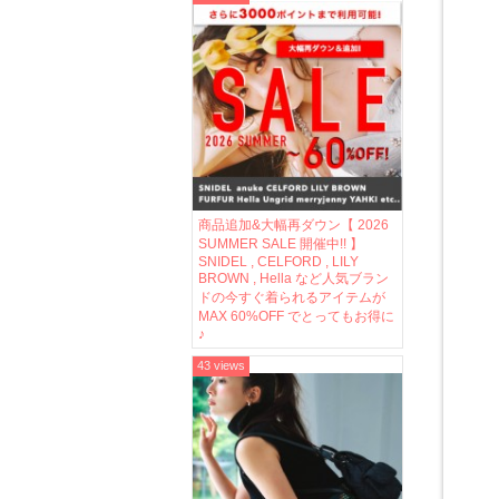
商品追加&大幅再ダウン【 2026
SUMMER SALE 開催中!! 】
SNIDEL , CELFORD , LILY
BROWN , Hella など人気ブラン
ドの今すぐ着られるアイテムが
MAX 60%OFF でとってもお得に
♪
43 views