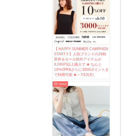
【 HAPPY SUMMER CAMPAIGN
START !! 】人気ブランドの26秋
新作＆セール除外アイテムが
8,000円以上購入で ★ なんと
10%OFF&さらに3000ポイントま
で利用可能 ★～7/13(月)
39 views