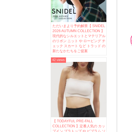
ただいまより予約解禁【 SNIDEL
2026 AUTUMN COLLECTION 】
現代的なシルエットとマテリアル
のリボン ニット や ロービング チ
ェック スカート など トラッド の
新たなかたちをご提案
42 views
【 TODAYFUL PRE-FALL
COLLECTION 】定番人気の カッ
プイン ブラトップ や ビブラム ソ