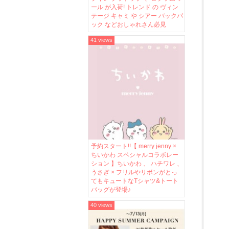
ール が入荷! トレンド の ヴィン
テージ キャミ や シアー バックパ
ック などおしゃれさん必見
41 views
予約スタート!!【 merry jenny ×
ちいかわ スペシャルコラボレー
ション 】ちいかわ 、 ハチワレ 、
うさぎ × フリルやリボンがとっ
てもキュートなTシャツ&トート
バッグが登場♪
40 views