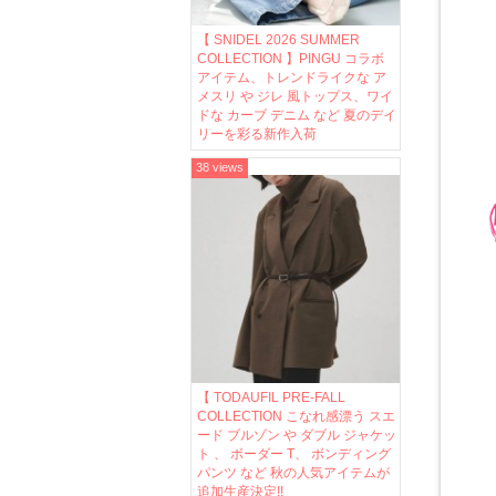
【 SNIDEL 2026 SUMMER
COLLECTION 】PINGU コラボ
アイテム、トレンドライクな ア
メスリ や ジレ 風トップス、ワイ
ドな カーブ デニム など 夏のデイ
リーを彩る新作入荷
38 views
【 TODAUFIL PRE-FALL
COLLECTION こなれ感漂う スエ
ード ブルゾン や ダブル ジャケッ
ト 、 ボーダー T、 ボンディング
パンツ など 秋の人気アイテムが
追加生産決定!!