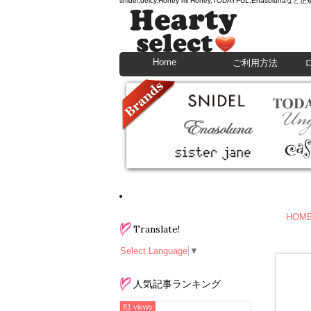
snidel,deicy,Honey mi Honey,TODAYFU
Home
ご利用方法
HOM
Translate!
Select Language
▼
人気記事ランキング
81 views