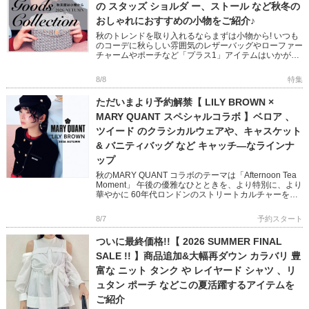
の スタッズ ショルダ ー、ストール など秋冬の
おしゃれにおすすめの小物をご紹介♪
秋のトレンドを取り入れるならまずは小物から! いつも
のコーデに秋らしい雰囲気のレザーバッグやローファー
チャームやポーチなど「プラス1」アイテムはいかがで
すか? フェミニンからモード、オフィスユースまで幅広
い小物をピック […]
8/8
特集
ただいまより予約解禁【 LILY BROWN ×
MARY QUANT スペシャルコラボ 】ベロア 、
ツイード のクラシカルウェアや、キャスケット
& バニティバッグ など キャッチ―なラインナ
ップ
秋のMARY QUANT コラボのテーマは「Afternoon Tea
Moment」 午後の優雅なひとときを、より特別に、より
華やかに 60年代ロンドンのストリートカルチャーを象
徴する MARY QUANTとのコラボレ […]
8/7
予約スタート
ついに最終価格!!【 2026 SUMMER FINAL
SALE !! 】商品追加&大幅再ダウン カラバリ 豊
富な ニット タンク や レイヤード シャツ 、リ
ュタン ポーチ などこの夏活躍するアイテムを
ご紹介