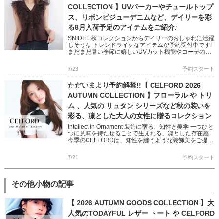
COLLECTION 】UVパーカーやチュールトップ
ス、リボンビジューデニムなど、デイリーを彩
る8月入荷予定のアイテムをご紹介♪
SNIDEL 秋コレクションからデイリーのおしゃれに活躍
しそうな トレンドライクなアイテムが予約受付中です!
まだまだ暑い季節に嬉しいUVカット機能やコーデの主
役になるチュール使いやリボンディテール 1点投入で映
えるスタ […]
7/23
予約スタート
ただいまより予約解禁!!【 CELFORD 2026
AUTUMN COLLECTION 】フローラル や トリ
ム 、人気の リュタン シリーズなど秋の装いを
彩る、凛とした大人の女性に贈るコレクション
Intellect in Ornament 装飾に宿る、知性と美学 一つひと
つに意味を持たせることで生まれる、凛とした存在感
今季のCELFORDは、知性を纏うような装飾美をご提案
バリエーション豊かなワンピースやショー […]
7/21
予約スタート
その他小物の記事
【 2026 AUTUMN GOODS COLLECTION 】大
人気のTODAYFUL レザー トート や CELFORD