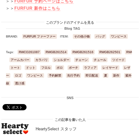
＞＞
FURFUR 予約ページはこちら
＞＞
FURFUR 新作はこちら
このブランドのアイテムを見る
Blog TAG
BRAND:
FURFUR ファーファー
ITEM:
その他小物
バッグ
ワンピース
Tags:
RWCO261087
RWGB261514
RWGB261516
RWGB262501
RWGB26
アームカバー
カラバリ
ショルダー
チェーン
チュール
ツイード
トート
ドット
フロル
ポロ
ポーチ
ラフィア
レイヤード
レザ
ー
ロゴ
ワンピース
予約解禁
先行予約
即日配送
夏
新作
紫外
線
透け感
SNS
この記事を書いた人
HeartySelect スタッフ