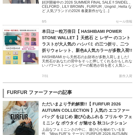
好評開催中の 2026 SUMMER FINAL SALE !! SNIDEL ,
CELFORD , LILY BROWN , FURFUR , Ungrid , Hella な
ど 人気ブランドの2026 春夏新作がな […]
8/5
セール情報
本日は一粒万倍日【 HASHIBAMI POWER
STONE WALLET 】天然石 と レザー のコント
ラストが大人気の ハシバミ の三つ折り、二つ
折りウォレット、新色&人気カラーが多数入荷!!
HASHIBAMI から天然石のお財布が多数入荷しました!
天然石があなたの背中をそっと押してくれるかもしれな
い パワーストーンとレザーの配色が目を惹く人気シリ
ーズです 完売していた人気色に加え、Newカラー
「TEAL […]
7/31
新作入荷
FURFUR ファーファーの記事
ただいまより予約解禁!!【 FURFUR 2026
AUTUMN COLLECTION 】人気の エコファー
バッグ をはじめ 遊び心あふれる フリル や フェ
ミニン な ボウタイ が魅せる 秋コレクション
上品なフェミニンさの中に、遊び心を秘めている女
性、“Miss FUR”を テーマにFURFUR 2026 AUTUMN