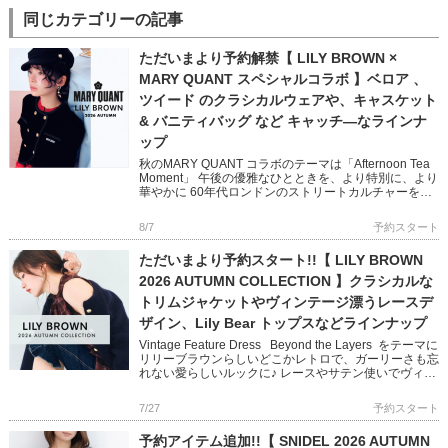
同じカテゴリーの記事
ただいまより予約解禁【 LILY BROWN ×
MARY QUANT スペシャルコラボ 】ベロア 、
ツイード のクラシカルウェアや、キャスケット
& バニティバッグ など キャッチ―なラインナ
ップ
秋のMARY QUANT コラボのテーマは「Afternoon Tea
Moment」 午後の優雅なひとときを、より特別に、より
華やかに 60年代ロンドンのストリートカルチャーを象
徴する MARY QUANTとのコラボレ […]
8/7
予約スタート
ただいまより予約スタート!!【 LILY BROWN
2026 AUTUMN COLLECTION 】クラシカルな
トリムジャケットやヴィンテージ漂うレースデ
ザイン、Lily Bear トップスなどラインナップ
Vintage Feature Dress Beyond the Layers をテーマに
リリーブラウンらしいどこかレトロで、ガーリーさも忘
れない愛らしいルックに♪ レースやサテン使いでヴィン
テージ感を醸し出し […]
7/27
予約スタート
予約アイテム追加!!【 SNIDEL 2026 AUTUMN