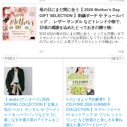
6/19
セール情報
母の日にまだ間に合う【 2026 Mother’s Day
GIFT SELECTION 】刺繍ポーチ や チュールバ
ッグ 、 レザー サンダル などトレンド小物で、
日頃の感謝を込めたとっておきの贈り物♪
5/10 (日)の母の日にまだ間に合う、とっても可愛いギフ
トセレクション!! いつもお世話になっているお母さんへ
のプレゼントに 人気ブランドのトレンド小物はいかが
ですか? デイリーにおでかけにあると嬉しいバッグやサ
ンダル […]
5/7
特集
PREV
NEXT
【 anuke (アンヌーク) 2026
ただいまより予約解禁!! 【
SPRING COLLECTION 】定番人
CELFORD 2026 SUMMER
気の ベルト サンダル や ワークシ
COLLECTION 】サマー ツイード
ャツ & ハーフパンツなどラフに
の セットアップ や フリル シャツ
着こなす今週入荷のアイテムをご
ワンピ など快適さと美しさを兼ね
紹介♪
備えた夏のワードローブ