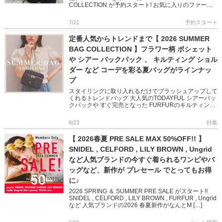
COLLECTION が予約スタート! お気に入りのファー、
甘いフリル、だけじゃない トラッドやクラ […]
7/21
予約スタート
定番人気からトレンドまで【 2026 SUMMER
BAG COLLECTION 】フラワー柄 ポシェット
や シアー バックパック 、 キルティング ショル
ダー など コーデを彩る夏バッグがラインナッ
プ
スタイリングに取り入れるだけでブラッシュアップして
くれるトレンドバッグ 大人気のTODAYFUL シアーバッ
クパックや すぐ完売となった FURFURのキルティング
シリーズは追加予約受付中! CELFORD のビジューが
[…]
6/23
特集
【 2026春夏 PRE SALE MAX 50%OFF!! 】
SNIDEL , CELFORD , LILY BROWN , Ungrid
など人気ブランドの今すぐ着られるワンピやバ
ッグなど、新作が プレセール でとってもお得
に♪
2026 SPRING ＆ SUMMER PRE SALE がスタート!!
SNIDEL , CELFORD , LILY BROWN , FURFUR , Ungrid
など 人気ブランドの2026 春夏新作がなんとM […]