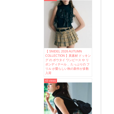
【 SNIDEL 2026 AUTUMN
COLLECTION 】異素材 ドッキン
グ の ボウタイ ワンピース や リ
ボンディテール 、たっぷりの フ
リル が愛らしい秋の新作が多数
入荷
43 views