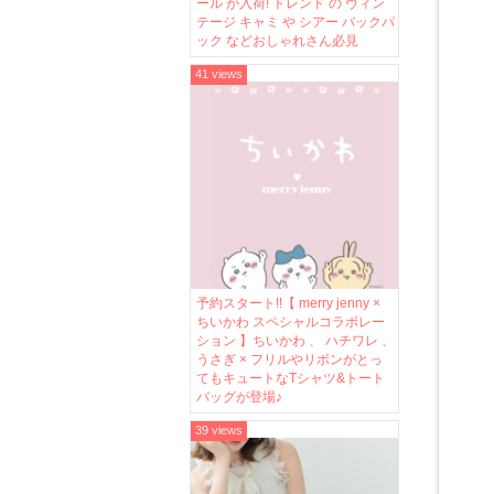
ール が入荷! トレンド の ヴィン
テージ キャミ や シアー バックパ
ック などおしゃれさん必見
41 views
予約スタート!!【 merry jenny ×
ちいかわ スペシャルコラボレー
ション 】ちいかわ 、 ハチワレ 、
うさぎ × フリルやリボンがとっ
てもキュートなTシャツ&トート
バッグが登場♪
39 views