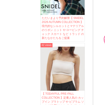
ただいまより予約解禁【 SNIDEL
2026 AUTUMN COLLECTION 】
現代的なシルエットとマテリアル
のリボン ニット や ロービング チ
ェック スカート など トラッド の
新たなかたちをご提案
42 views
【 TODAYFUL PRE-FALL
COLLECTION 】定番人気の カッ
プイン ブラトップ や ビブラム ソ