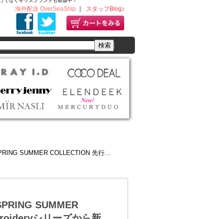
ディースだけでなくキッズブランドも取扱中！
海外配送 OverSeaShip
｜
スタッフBlog♪
人気だったEmbroideryシリーズから新色登場♪今ならポイント5倍 ～9/30(火)12:00
PRING SUMMER
roideryシリーズから新