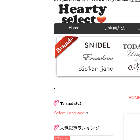
snidel,deicy,Honey mi Honey,TODAYFU
Home
ご利用方法
HOM
Translate!
Select Language
▼
人気記事ランキング
83 views