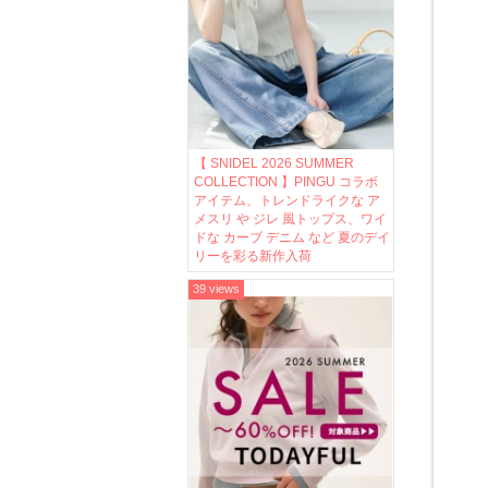
【 SNIDEL 2026 SUMMER
COLLECTION 】PINGU コラボ
アイテム、トレンドライクな ア
メスリ や ジレ 風トップス、ワイ
ドな カーブ デニム など 夏のデイ
リーを彩る新作入荷
39 views