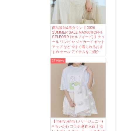
商品追加&再ダウン【 2026
SUMMER SALE MAX60%OFF!!
CELFORD (セルフォード) 】チュ
ール ワンピ や ジャガード セット
アップ など 今すぐ着られるおす
すめ セール アイテムをご紹介
37 views
【 merry jenny (メリージェニー)
× ちいかわ コラボ 新作入荷 】淡