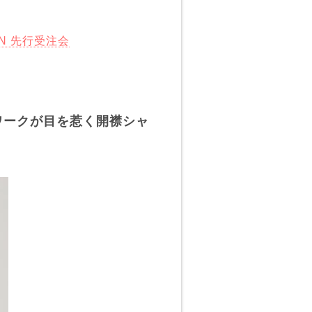
ION 先行受注会
ワークが目を惹く開襟シャ