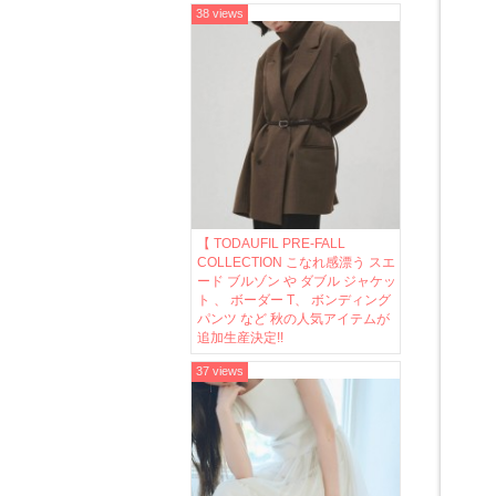
38 views
【 TODAUFIL PRE-FALL
COLLECTION こなれ感漂う スエ
ード ブルゾン や ダブル ジャケッ
ト 、 ボーダー T、 ボンディング
パンツ など 秋の人気アイテムが
追加生産決定!!
37 views