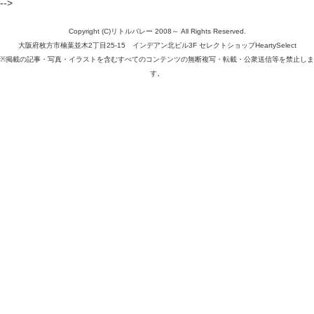
-->
Copyright (C)リトルバレー 2008～ All Rights Reserved.
大阪府枚方市楠葉並木2丁目25-15 インデアン北ビル3F セレクトショップHeartySelect
※掲載の記事・写真・イラストを含むすべてのコンテンツの無断複写・転載・公衆送信等を禁止しま
す。