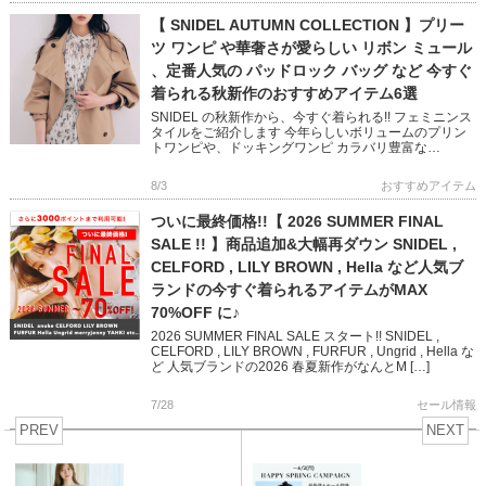
【 SNIDEL AUTUMN COLLECTION 】プリー
ツ ワンピ や華奢さが愛らしい リボン ミュール
、定番人気の パッドロック バッグ など 今すぐ
着られる秋新作のおすすめアイテム6選
SNIDEL の秋新作から、今すぐ着られる!! フェミニンス
タイルをご紹介します 今年らしいボリュームのプリン
トワンピや、ドッキングワンピ カラバリ豊富な
NEWERA キャップや 鍵チャームが可愛いバッグなど
フェミニン […]
8/3
おすすめアイテム
ついに最終価格!!【 2026 SUMMER FINAL
SALE !! 】商品追加&大幅再ダウン SNIDEL ,
CELFORD , LILY BROWN , Hella など人気ブ
ランドの今すぐ着られるアイテムがMAX
70%OFF に♪
2026 SUMMER FINAL SALE スタート!! SNIDEL ,
CELFORD , LILY BROWN , FURFUR , Ungrid , Hella な
ど 人気ブランドの2026 春夏新作がなんとM […]
7/28
セール情報
PREV
NEXT