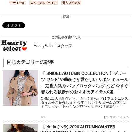
スナイデル
スペシャルプライス
新作アイテム
SNS
この記事を書いた人
HeartySelect スタッフ
同じカテゴリーの記事
【 SNIDEL AUTUMN COLLECTION 】プリー
ツ ワンピ や華奢さが愛らしい リボン ミュール
、定番人気の パッドロック バッグ など 今すぐ
着られる秋新作のおすすめアイテム6選
SNIDEL の秋新作から、今すぐ着られる!! フェミニンス
タイルをご紹介します 今年らしいボリュームのプリン
トワンピや、ドッキングワンピ カラバリ豊富な
NEWERA キャップや 鍵チャームが可愛いバッグなど
フェミニン […]
8/3
おすすめアイテム
【 Hella (ヘラ) 2026 AUTUMN/WINTER