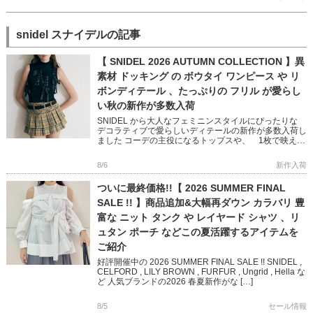
snidel スナイデルの記事
【 SNIDEL 2026 AUTUMN COLLECTION 】異
素材 ドッキング の ボウタイ ワンピース や リ
ボンディテール 、たっぷりの フリル が愛らし
い秋の新作が多数入荷
SNIDEL から大人なフェミニンスタイルにぴったりな
デコラティブで愛らしいディテールの新作が多数入荷し
ました コーデの主役になるトップスや、 1枚で映える
ニットワンピースなど 秋のおしゃれが楽しくなるアイ
テムばかり […]
8/6
新作入荷
ついに最終価格!!【 2026 SUMMER FINAL
SALE !! 】商品追加&大幅再ダウン カラバリ 豊
富な ニット タンク や レイヤード シャツ 、リ
ュタン ポーチ などこの夏活躍するアイテムを
ご紹介
好評開催中の 2026 SUMMER FINAL SALE !! SNIDEL ,
CELFORD , LILY BROWN , FURFUR , Ungrid , Hella な
ど 人気ブランドの2026 春夏新作がな […]
8/5
セール情報