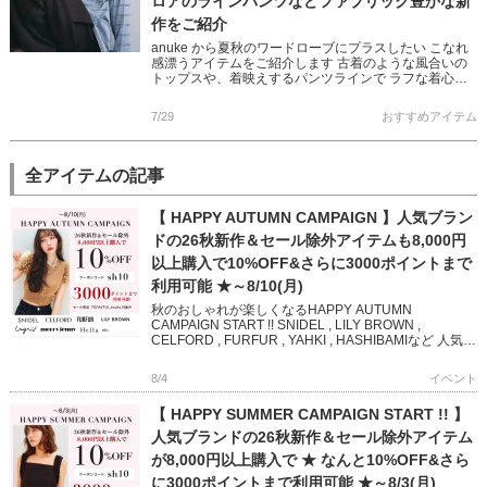
ロアのラインパンツなどファブリック豊かな新
作をご紹介
anuke から夏秋のワードローブにプラスしたい こなれ
感漂うアイテムをご紹介します 古着のような風合いの
トップスや、着映えするパンツラインで ラフな着心地
が叶う、モード感を含んだ大人なスタイリングに♪ ぜひ
チェックして […]
7/29
おすすめアイテム
全アイテムの記事
【 HAPPY AUTUMN CAMPAIGN 】人気ブラン
ドの26秋新作＆セール除外アイテムも8,000円
以上購入で10%OFF&さらに3000ポイントまで
利用可能 ★～8/10(月)
秋のおしゃれが楽しくなるHAPPY AUTUMN
CAMPAIGN START !! SNIDEL , LILY BROWN ,
CELFORD , FURFUR , YAHKI , HASHIBAMIなど 人気ブ
ランド […]
8/4
イベント
【 HAPPY SUMMER CAMPAIGN START !! 】
人気ブランドの26秋新作＆セール除外アイテム
が8,000円以上購入で ★ なんと10%OFF&さら
に3000ポイントまで利用可能 ★～8/3(月)