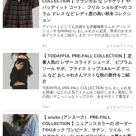
COLLECTION 】クラシカル な ジャケット や
パッディット コート 、フリル ショルダーの コ
ラム ドレス など レディ度の高い秋冬コレクシ
ョン
アイリストとしても活躍する伊藤颯希さんが ディレク
ションするHellaから おしゃれさん必見、秋冬のおすす
めアイテムをご紹介します コーデの主役になるアウタ
ーやオケージョン映えするワンピースなど ビンテージ
ライクと現代の […]
8/1
おすすめアイテム
【 TODAYFUL PRE-FALL COLLECTION 】定
番人気の レザー スライド シューズ、 ビブラム
ソール サボ、フライス トップス&ルーズ デニ
ム など おしゃれさんマストな秋の新作をご紹
介
TODAYFUL PRE-FALL COLLECTION から おしゃれ見
え間違いなしの人気アイテムをご紹介します♪ 着回し力
の高いマニッシュなトップスや、歩きやすくて重宝する
定番シューズなど ベーシックなアイテムながら […]
7/30
おすすめアイテム
【 anuke (アンヌーク） PRE-FALL
COLLECTION 】ニュアンスカラーの ボーダー
TやUネック ワンピース、サテン、ツイル、ベ