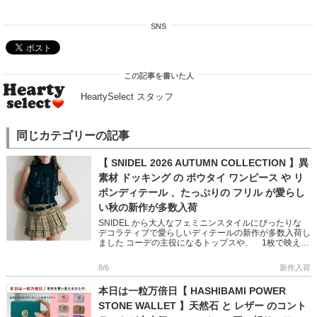
SNS
この記事を書いた人
HeartySelect スタッフ
同じカテゴリーの記事
【 SNIDEL 2026 AUTUMN COLLECTION 】異
素材 ドッキング の ボウタイ ワンピース や リ
ボンディテール 、たっぷりの フリル が愛らし
い秋の新作が多数入荷
SNIDEL から大人なフェミニンスタイルにぴったりな
デコラティブで愛らしいディテールの新作が多数入荷し
ました コーデの主役になるトップスや、 1枚で映える
ニットワンピースなど 秋のおしゃれが楽しくなるアイ
テムばかり […]
8/6
新作入荷
本日は一粒万倍日【 HASHIBAMI POWER
STONE WALLET 】天然石 と レザー のコント