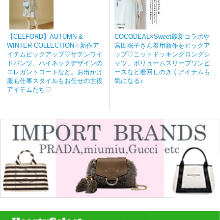
【CELFORD】AUTUMN &
COCODEAL×Sweet最新コラボや
WINTER COLLECTION☆新作ア
宮田聡子さん着用新作をピックア
イテムピックアップ♡サテンワイ
ップ♡ニットドッキングロングシ
ドパンツ、ハイネックデザインの
ャツ、ボリュームスリーブワンピ
エレガントコートなど。お出かけ
ースなど着回しのきくアイテムも
服も仕事スタイルもお任せの主役
気になる♪
アイテムたち♡