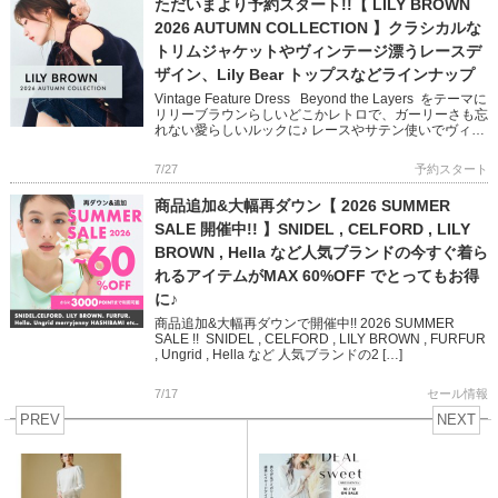
ただいまより予約スタート!!【 LILY BROWN
2026 AUTUMN COLLECTION 】クラシカルな
トリムジャケットやヴィンテージ漂うレースデ
ザイン、Lily Bear トップスなどラインナップ
Vintage Feature Dress Beyond the Layers をテーマに
リリーブラウンらしいどこかレトロで、ガーリーさも忘
れない愛らしいルックに♪ レースやサテン使いでヴィン
テージ感を醸し出し […]
7/27
予約スタート
商品追加&大幅再ダウン【 2026 SUMMER
SALE 開催中!! 】SNIDEL , CELFORD , LILY
BROWN , Hella など人気ブランドの今すぐ着ら
れるアイテムがMAX 60%OFF でとってもお得
に♪
商品追加&大幅再ダウンで開催中!! 2026 SUMMER
SALE !! SNIDEL , CELFORD , LILY BROWN , FURFUR
, Ungrid , Hella など 人気ブランドの2 […]
7/17
セール情報
PREV
NEXT