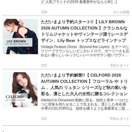
ど 人気ブランドの2026 春夏新作がなんとM […]
7/28
セール情報
ただいまより予約スタート!!【 LILY BROWN
2026 AUTUMN COLLECTION 】クラシカルな
トリムジャケットやヴィンテージ漂うレースデ
ザイン、Lily Bear トップスなどラインナップ
Vintage Feature Dress Beyond the Layers をテーマに
リリーブラウンらしいどこかレトロで、ガーリーさも忘
れない愛らしいルックに♪ レースやサテン使いでヴィン
テージ感を醸し出し […]
7/27
予約スタート
ただいまより予約解禁!!【 CELFORD 2026
AUTUMN COLLECTION 】フローラル や トリ
ム 、人気の リュタン シリーズなど秋の装いを
彩る、凛とした大人の女性に贈るコレクション
Intellect in Ornament 装飾に宿る、知性と美学 一つひと
つに意味を持たせることで生まれる、凛とした存在感
今季のCELFORDは、知性を纏うような装飾美をご提案
バリエーション豊かなワンピースやショー […]
7/21
予約スタート