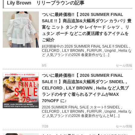
Lily Brown リリーブラウンの記事
ついに最終価格!!【 2026 SUMMER FINAL
SALE !! 】商品追加&大幅再ダウン カラバリ 豊
富な ニット タンク や レイヤード シャツ 、リ
ュタン ポーチ などこの夏活躍するアイテムを
ご紹介
好評開催中の 2026 SUMMER FINAL SALE !! SNIDEL ,
CELFORD , LILY BROWN , FURFUR , Ungrid , Hella な
ど 人気ブランドの2026 春夏新作がな […]
8/5
セール情報
ついに最終価格!!【 2026 SUMMER FINAL
SALE !! 】商品追加&大幅再ダウン SNIDEL ,
CELFORD , LILY BROWN , Hella など人気ブ
ランドの今すぐ着られるアイテムがMAX
70%OFF に♪
2026 SUMMER FINAL SALE スタート!! SNIDEL ,
CELFORD , LILY BROWN , FURFUR , Ungrid , Hella な
ど 人気ブランドの2026 春夏新作がなんとM […]
7/28
セール情報