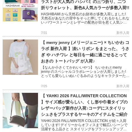
ラストが大人気の ハシバミ の三つ折り、二つ
折りウォレット、新色&人気カラーが多数入荷!!
HASHIBAMI から天然石のお財布が多数入荷しました!
天然石があなたの背中をそっと押してくれるかもしれな
い パワーストーンとレザーの配色が目を惹く人気シリ
ーズです 完売していた人気色に加え、Newカラー
「TEAL […]
7/31
新作入荷
【 merry jenny (メリージェニー) × ちいかわ コ
ラボ 新作入荷 】淡い リボン をまとった、 うさ
ぎ や ハチワレ と毎日を一緒に過ごせるとって
おきの トートバッグ が入荷♪
【なんか小さくてかわいいやつ】 ちいかわとmerry
jenny のスペシャルコラボレーションが入荷しました!
とっても愛らしいぬいぐるみのようなキャラクターたく
さんのせた 大容量のトートバッグ 何でもない日常もた
のしく […]
7/25
新作入荷
【 YAHKI 2026 FALL/WINTER COLLECTION
】サイズ感が愛らしい、くし形や巾着タイプの
レザーバッグ新作が入荷♪コーデにスタイリッ
シュさをプラスするヤーキのアイテムをご紹介
YAHKI 2026 FALL/WINTER COLLECTION が続々入荷
しています! デイリーからオフィスまで幅広いシーンで
活躍する上品さと スタイリングをブラッシュアップし