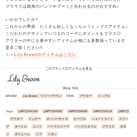
ブラウスは細身のパンツやブーツと合わせるのがおすすめ♪
いかがでしたか?
これからの季節、たくさん欲しくなっちゃうトップスアイテム♪
こだわりのデザインでいつものコーデにポイントをプラス◎
アウターの中にも着やすいアイテムが他にも多数揃っています
是非ご覧ください!!
＞＞
Lily Brownのアイテムはこちら
このブランドのアイテムを見る
Blog TAG
BRAND:
Lily Brown リリーブラウン
ITEM:
アウター
トップス
Tags:
LWFC204140
LWFT204080
LWNT204089
LWNT204119
LWNT20415
アウター
インナー
オーバーサイズ
ケーブル
ショートコート
スリー
ブ
タートル
ニット
ハーフスリーブ
バックスタイル
ブラウス
ボタ
ン
ボリューム
リブ
リボン