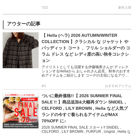
てくれるかっこよさを兼ね備えた 秋冬の新 […]
7/22
新作入荷
アウターの記事
【 Hella (ヘラ) 2026 AUTUMN/WINTER
COLLECTION 】クラシカル な ジャケット や
パッディット コート 、フリル ショルダーの コ
ラム ドレス など レディ度の高い秋冬コレクシ
ョン
アイリストとしても活躍する伊藤颯希さんが ディレク
ションするHellaから おしゃれさん必見、秋冬のおすす
めアイテムをご紹介します コーデの主役になるアウタ
ーやオケージョン映えするワンピースなど ビンテージ
ライクと現代の […]
8/1
おすすめアイテム
ついに最終価格!!【 2026 SUMMER FINAL
SALE !! 】商品追加&大幅再ダウン SNIDEL ,
CELFORD , LILY BROWN , Hella など人気ブ
ランドの今すぐ着られるアイテムがMAX
70%OFF に♪
2026 SUMMER FINAL SALE スタート!! SNIDEL ,
CELFORD , LILY BROWN , FURFUR , Ungrid , Hella な