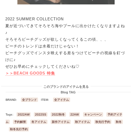
2022 SUMMER COLLECTION
夏が近づいてきてそろそろ海やプールに出かけたくなりますよね
♪
そろそろビーチグッズが欲しくなってくるこの頃、、、
ビーチのトレンドは水着だけじゃない！
ビーチグッズでインスタ映えする差をつけてビーチの視線を釘づ
けに♪
ぜひお早めにチェックしてくださいね♡
＞＞BEACH GOODS 特集
このブランドのアイテムを見る
Blog TAG
BRAND:
全ブランド
ITEM:
全アイテム
Tags:
2022AW
2022SS
2022秋冬
22AW
キャンペーン
予約アイテ
ム
予約解禁
冬アイテム
新作アイテム
秋アイテム
秋先行予約
秋冬
秋冬先行予約