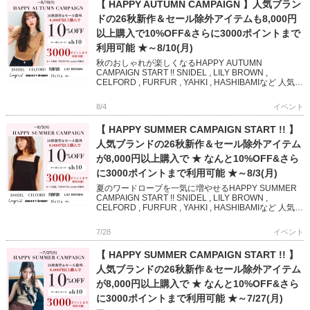
【 HAPPY AUTUMN CAMPAIGN 】人気ブラン
ドの26秋新作＆セール除外アイテムも8,000円
以上購入で10%OFF&さらに3000ポイントまで
利用可能 ★～8/10(月)
秋のおしゃれが楽しくなるHAPPY AUTUMN
CAMPAIGN START !! SNIDEL , LILY BROWN ,
CELFORD , FURFUR , YAHKI , HASHIBAMIなど 人気ブ
ランド […]
8/4
イベント
【 HAPPY SUMMER CAMPAIGN START !! 】
人気ブランドの26秋新作＆セール除外アイテム
が8,000円以上購入で ★ なんと10%OFF&さら
に3000ポイントまで利用可能 ★～8/3(月)
夏のワードローブを一気に増やせるHAPPY SUMMER
CAMPAIGN START !! SNIDEL , LILY BROWN ,
CELFORD , FURFUR , YAHKI , HASHIBAMIなど 人気
[…]
7/28
イベント
【 HAPPY SUMMER CAMPAIGN START !! 】
人気ブランドの26秋新作＆セール除外アイテム
が8,000円以上購入で ★ なんと10%OFF&さら
に3000ポイントまで利用可能 ★～7/27(月)