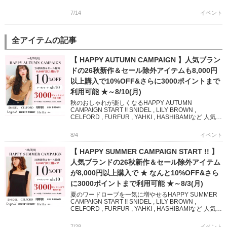
7/14
イベント
全アイテムの記事
【 HAPPY AUTUMN CAMPAIGN 】人気ブラン
ドの26秋新作＆セール除外アイテムも8,000円
以上購入で10%OFF&さらに3000ポイントまで
利用可能 ★～8/10(月)
秋のおしゃれが楽しくなるHAPPY AUTUMN
CAMPAIGN START !! SNIDEL , LILY BROWN ,
CELFORD , FURFUR , YAHKI , HASHIBAMIなど 人気ブ
ランド […]
8/4
イベント
【 HAPPY SUMMER CAMPAIGN START !! 】
人気ブランドの26秋新作＆セール除外アイテム
が8,000円以上購入で ★ なんと10%OFF&さら
に3000ポイントまで利用可能 ★～8/3(月)
夏のワードローブを一気に増やせるHAPPY SUMMER
CAMPAIGN START !! SNIDEL , LILY BROWN ,
CELFORD , FURFUR , YAHKI , HASHIBAMIなど 人気
[…]
7/28
イベント