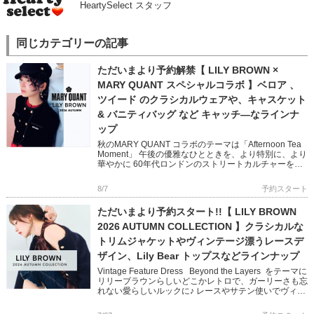
HeartySelect スタッフ
同じカテゴリーの記事
ただいまより予約解禁【 LILY BROWN ×
MARY QUANT スペシャルコラボ 】ベロア 、
ツイード のクラシカルウェアや、キャスケット
& バニティバッグ など キャッチ―なラインナ
ップ
秋のMARY QUANT コラボのテーマは「Afternoon Tea
Moment」 午後の優雅なひとときを、より特別に、より
華やかに 60年代ロンドンのストリートカルチャーを象
徴する MARY QUANTとのコラボレ […]
8/7
予約スタート
ただいまより予約スタート!!【 LILY BROWN
2026 AUTUMN COLLECTION 】クラシカルな
トリムジャケットやヴィンテージ漂うレースデ
ザイン、Lily Bear トップスなどラインナップ
Vintage Feature Dress Beyond the Layers をテーマに
リリーブラウンらしいどこかレトロで、ガーリーさも忘
れない愛らしいルックに♪ レースやサテン使いでヴィン
テージ感を醸し出し […]