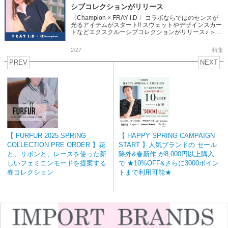
シブコレクションがリリース
〈Champion × FRAY I.D 〉コラボならではのセンスが
光るアイテムがスタート!! スウェットやデザインスカー
トなどエクスクルーシブコレクションがリリース♪ ＞＞
FRAY I.D × Champion Coo […]
2/27
特集
PREV
NEXT
【 FURFUR 2025 SPRING
【 HAPPY SPRING CAMPAIGN
COLLECTION PRE ORDER 】花
START 】人気ブランドの セール
と、リボンと、レースを使った新
除外&春新作 が8,000円以上購入
しいフェミニンモードを提案する
で ★10%OFF&さらに3000ポイン
春コレクション
トまで利用可能★