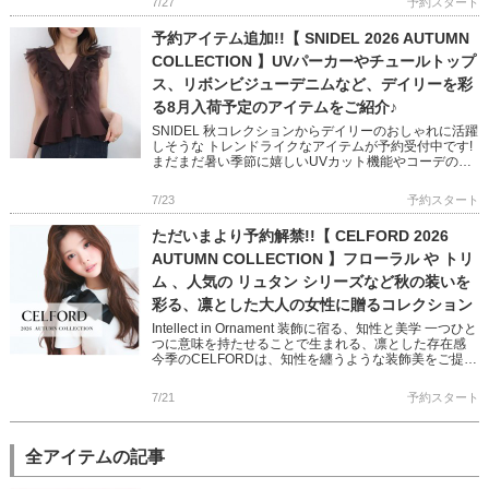
7/27
予約スタート
予約アイテム追加!!【 SNIDEL 2026 AUTUMN
COLLECTION 】UVパーカーやチュールトップ
ス、リボンビジューデニムなど、デイリーを彩
る8月入荷予定のアイテムをご紹介♪
SNIDEL 秋コレクションからデイリーのおしゃれに活躍
しそうな トレンドライクなアイテムが予約受付中です!
まだまだ暑い季節に嬉しいUVカット機能やコーデの主
役になるチュール使いやリボンディテール 1点投入で映
えるスタ […]
7/23
予約スタート
ただいまより予約解禁!!【 CELFORD 2026
AUTUMN COLLECTION 】フローラル や トリ
ム 、人気の リュタン シリーズなど秋の装いを
彩る、凛とした大人の女性に贈るコレクション
Intellect in Ornament 装飾に宿る、知性と美学 一つひと
つに意味を持たせることで生まれる、凛とした存在感
今季のCELFORDは、知性を纏うような装飾美をご提案
バリエーション豊かなワンピースやショー […]
7/21
予約スタート
全アイテムの記事