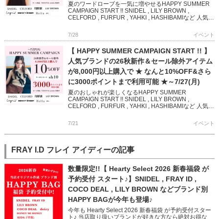
夏のワードローブを一気に増やせるHAPPY SUMMER
CAMPAIGN START !! SNIDEL , LILY BROWN ,
CELFORD , FURFUR , YAHKI , HASHIBAMIなど 人気
[…]
7/28
イベント
【 HAPPY SUMMER CAMPAIGN START !! 】
人気ブランドの26秋新作＆セール除外アイテム
が8,000円以上購入で ★ なんと10%OFF&さら
に3000ポイントまで利用可能 ★～7/27(月)
夏のおしゃれが楽しくなるHAPPY SUMMER
CAMPAIGN START !! SNIDEL , LILY BROWN ,
CELFORD , FURFUR , YAHKI , HASHIBAMIなど 人気ブ
ランド […]
7/21
イベント
FRAY I.D フレイ アイディーの記事
数量限定!!【 Hearty Select 2026 新春福袋 が
予約受付 スタート♪】SNIDEL , FRAY ID ,
COCO DEAL , LILY BROWN などブランド別
HAPPY BAGが今年も登場♪
今年も Hearty Select 2026 新春福袋 が予約受付スター
ト♪ 当店取り扱いブランドが好きな方なら絶対お得な