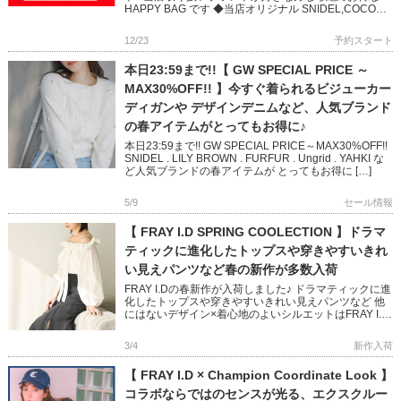
HAPPY BAG です ◆当店オリジナル SNIDEL,COCO
DEAL, FRAY ID, […]
12/23
予約スタート
本日23:59まで!!【 GW SPECIAL PRICE ～
MAX30%OFF!! 】今すぐ着られるビジューカー
ディガンや デザインデニムなど、人気ブランド
の春アイテムがとってもお得に♪
本日23:59まで!! GW SPECIAL PRICE～MAX30%OFF!!
SNIDEL . LILY BROWN . FURFUR . Ungrid . YAHKI な
ど人気ブランドの春アイテムが とってもお得に […]
5/9
セール情報
【 FRAY I.D SPRING COOLECTION 】ドラマ
ティックに進化したトップスや穿きやすいきれ
い見えパンツなど春の新作が多数入荷
FRAY I.Dの春新作が入荷しました♪ ドラマティックに進
化したトップスや穿きやすいきれい見えパンツなど 他
にはないデザイン×着心地のよいシルエットはFRAY I.D
ならでは 周りと差がつくシックな色合いでまとめた春
コ […]
3/4
新作入荷
【 FRAY I.D × Champion Coordinate Look 】
コラボならではのセンスが光る、エクスクルー