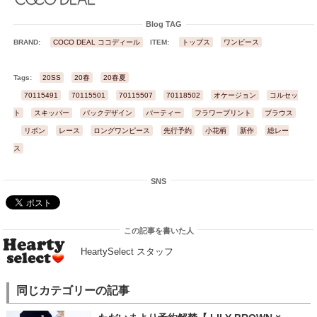
Blog TAG
BRAND:
COCO DEAL ココディール
ITEM:
トップス
ワンピース
Tags:
20SS
20春
20春夏
70115491
70115501
70115507
70118502
オケージョン
コルセッ
ト
スキッパー
バックデザイン
パーティー
フラワープリント
ブラウス
リボン
レース
ロングワンピース
先行予約
小花柄
新作
総レー
ス
SNS
この記事を書いた人
HeartySelect スタッフ
同じカテゴリーの記事