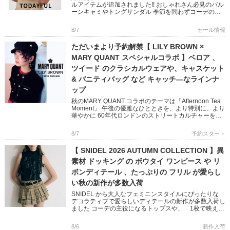
ルアイテムが追加されました!! おしゃれさん必見のバル
ーンキャミやトングサンダル 季節を問わずコーデのア
クセントになってくれるアクセサリーなど いつ […]
8/7
セール情報
ただいまより予約解禁【 LILY BROWN ×
MARY QUANT スペシャルコラボ 】ベロア 、
ツイード のクラシカルウェアや、キャスケット
& バニティバッグ など キャッチ―なラインナ
ップ
秋のMARY QUANT コラボのテーマは「Afternoon Tea
Moment」 午後の優雅なひとときを、より特別に、より
華やかに 60年代ロンドンのストリートカルチャーを象
徴する MARY QUANTとのコラボレ […]
8/7
予約スタート
【 SNIDEL 2026 AUTUMN COLLECTION 】異
素材 ドッキング の ボウタイ ワンピース や リ
ボンディテール 、たっぷりの フリル が愛らし
い秋の新作が多数入荷
SNIDEL から大人なフェミニンスタイルにぴったりな
デコラティブで愛らしいディテールの新作が多数入荷し
ました コーデの主役になるトップスや、 1枚で映える
ニットワンピースなど 秋のおしゃれが楽しくなるアイ
テムばかり […]
8/6
新作入荷