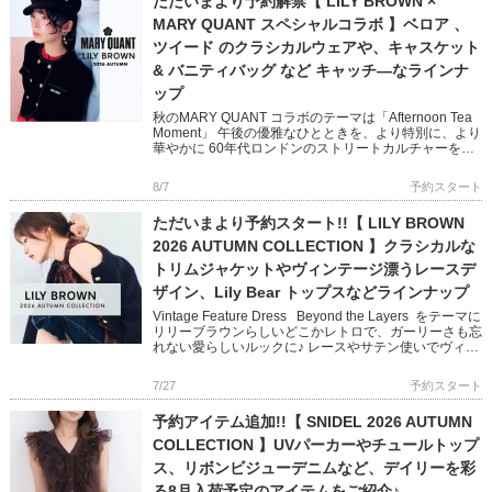
ただいまより予約解禁【 LILY BROWN ×
MARY QUANT スペシャルコラボ 】ベロア 、
ツイード のクラシカルウェアや、キャスケット
& バニティバッグ など キャッチ―なラインナ
ップ
秋のMARY QUANT コラボのテーマは「Afternoon Tea
Moment」 午後の優雅なひとときを、より特別に、より
華やかに 60年代ロンドンのストリートカルチャーを象
徴する MARY QUANTとのコラボレ […]
8/7
予約スタート
ただいまより予約スタート!!【 LILY BROWN
2026 AUTUMN COLLECTION 】クラシカルな
トリムジャケットやヴィンテージ漂うレースデ
ザイン、Lily Bear トップスなどラインナップ
Vintage Feature Dress Beyond the Layers をテーマに
リリーブラウンらしいどこかレトロで、ガーリーさも忘
れない愛らしいルックに♪ レースやサテン使いでヴィン
テージ感を醸し出し […]
7/27
予約スタート
予約アイテム追加!!【 SNIDEL 2026 AUTUMN
COLLECTION 】UVパーカーやチュールトップ
ス、リボンビジューデニムなど、デイリーを彩
る8月入荷予定のアイテムをご紹介♪