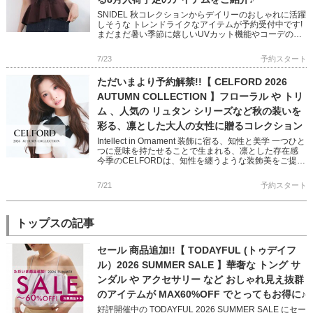
SNIDEL 秋コレクションからデイリーのおしゃれに活躍
しそうな トレンドライクなアイテムが予約受付中です!
まだまだ暑い季節に嬉しいUVカット機能やコーデの主
役になるチュール使いやリボンディテール 1点投入で映
えるスタ […]
7/23
予約スタート
ただいまより予約解禁!!【 CELFORD 2026
AUTUMN COLLECTION 】フローラル や トリ
ム 、人気の リュタン シリーズなど秋の装いを
彩る、凛とした大人の女性に贈るコレクション
Intellect in Ornament 装飾に宿る、知性と美学 一つひと
つに意味を持たせることで生まれる、凛とした存在感
今季のCELFORDは、知性を纏うような装飾美をご提案
バリエーション豊かなワンピースやショー […]
7/21
予約スタート
トップスの記事
セール 商品追加!!【 TODAYFUL (トゥデイフ
ル）2026 SUMMER SALE 】華奢な トング サ
ンダル や アクセサリー など おしゃれ見え抜群
のアイテムが MAX60%OFF でとってもお得に♪
好評開催中の TODAYFUL 2026 SUMMER SALE にセー