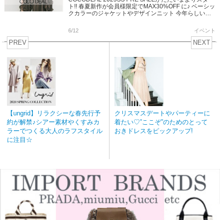
ト!! 春夏新作が会員様限定でMAX30%OFF に♪ ベーシッ
クカラーのジャケットやデザインニット 今年らしいフ
ラッフィーやシアーのスカートなど 今す […]
6/12
イベント
PREV
NEXT
【ungrid】リラクシーな春先行予
クリスマスデートやパーティーに
約が解禁♪シアー素材やくすみカ
着たい♡”ここぞ”のためのとって
ラーでつくる大人のラフスタイル
おきドレスをピックアップ!
に注目☆