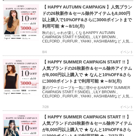
【 HAPPY AUTUMN CAMPAIGN 】人気ブラン
ドの26秋新作＆セール除外アイテムも8,000円
以上購入で10%OFF&さらに3000ポイントまで
利用可能 ★～8/10(月)
秋のおしゃれが楽しくなるHAPPY AUTUMN
CAMPAIGN START !! SNIDEL , LILY BROWN ,
CELFORD , FURFUR , YAHKI , HASHIBAMIなど 人気ブ
ランド […]
8/4
イベント
【 HAPPY SUMMER CAMPAIGN START !! 】
人気ブランドの26秋新作＆セール除外アイテム
が8,000円以上購入で ★ なんと10%OFF&さら
に3000ポイントまで利用可能 ★～8/3(月)
夏のワードローブを一気に増やせるHAPPY SUMMER
CAMPAIGN START !! SNIDEL , LILY BROWN ,
CELFORD , FURFUR , YAHKI , HASHIBAMIなど 人気
[…]
7/28
イベント
【 HAPPY SUMMER CAMPAIGN START !! 】
人気ブランドの26秋新作＆セール除外アイテム
が8,000円以上購入で ★ なんと10%OFF&さら
に3000ポイントまで利用可能 ★～7/27(月)