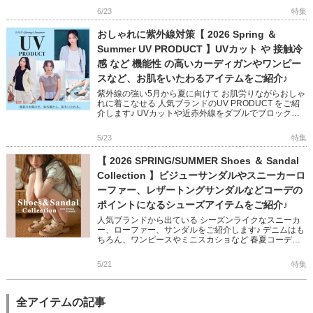
[…]
6/23
特集
おしゃれに紫外線対策【 2026 Spring ＆
Summer UV PRODUCT 】UVカット や 接触冷
感 など 機能性 の高いカーディガンやワンピー
スなど、お肌をいたわるアイテムをご紹介♪
紫外線の強い5月から夏に向けて お肌労りながらおしゃ
れに着こなせる 人気ブランドのUV PRODUCT をご紹
介します♪ UVカットや近赤外線をダブルでブロック、
接触冷感、断熱、マシンウォッシャブルなど デザイン
性×機能 […]
5/23
特集
【 2026 SPRING/SUMMER Shoes ＆ Sandal
Collection 】ビジューサンダルやスニーカーロ
ーファー、レザートングサンダルなどコーデの
ポイントになるシューズアイテムをご紹介♪
人気ブランドから出ている シーズンライクなスニーカ
ー、ローファー、サンダルをご紹介します♪ デニムはも
ちろん、ワンピースやミニスカショなど 春夏コーデに
抜け感をプラスするデザインばかり◎ トレンドを取り
入れるのにぴったり […]
5/21
特集
全アイテムの記事