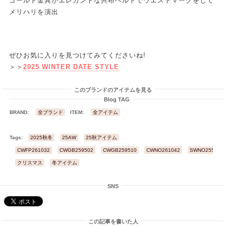
ゴールド金具がエレガントな共布ベルトでウエストマークをして
メリハリを演出
ぜひお気に入りを見つけてみてくださいね!
＞＞
2025 WINTER DATE STYLE
このブランドのアイテムを見る
Blog TAG
BRAND:
全ブランド
ITEM:
全アイテム
Tags:
2025秋冬
25AW
25秋アイテム
CWFP261032
CWGB259502
CWGB259510
CWNO261042
SWNO255013
クリスマス
冬アイテム
SNS
この記事を書いた人