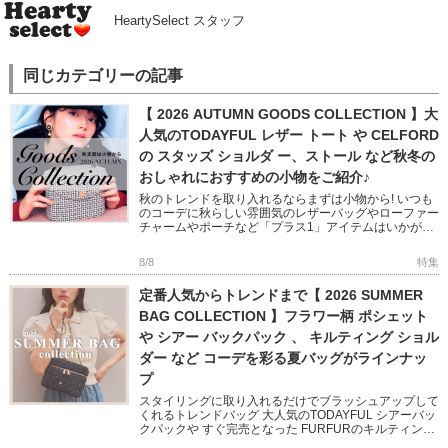
HeartySelect スタッフ
同じカテゴリーの記事
【 2026 AUTUMN GOODS COLLECTION 】大
人気のTODAYFUL レザー トート や CELFORD
の スタッズ ショルダ ー、ストール など秋冬の
おしゃれにおすすめの小物をご紹介♪
秋のトレンドを取り入れるならまずは小物から! いつも
のコーデに秋らしい雰囲気のレザーバッグやローファー
チャームやポーチなど「プラス1」アイテムはいかがで
すか? フェミニンからモード、オフィスユースまで幅広
い小物をピック […]
8/8
特集
定番人気からトレンドまで【 2026 SUMMER
BAG COLLECTION 】フラワー柄 ポシェット
や シアー バックパック 、 キルティング ショル
ダー など コーデを彩る夏バッグがラインナッ
プ
スタイリングに取り入れるだけでブラッシュアップして
くれるトレンドバッグ 大人気のTODAYFUL シアーバッ
クパックや すぐ完売となった FURFURのキルティング
シリーズは追加予約受付中! CELFORD のビジューが