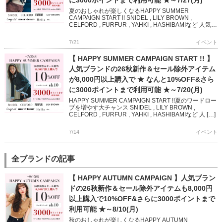
夏のおしゃれが楽しくなるHAPPY SUMMER
CAMPAIGN START !! SNIDEL , LILY BROWN ,
CELFORD , FURFUR , YAHKI , HASHIBAMIなど 人気ブ
ランド […]
7/21
イベント
【 HAPPY SUMMER CAMPAIGN START !! 】
人気ブランドの26秋新作＆セール除外アイテム
が8,000円以上購入で ★ なんと10%OFF&さら
に3000ポイントまで利用可能 ★～7/20(月)
HAPPY SUMMER CAMPAIGN START !!夏のワードロー
ブを増やす大チャンス SNIDEL , LILY BROWN ,
CELFORD , FURFUR , YAHKI , HASHIBAMIなど 人 […]
7/14
イベント
全ブランドの記事
【 HAPPY AUTUMN CAMPAIGN 】人気ブラン
ドの26秋新作＆セール除外アイテムも8,000円
以上購入で10%OFF&さらに3000ポイントまで
利用可能 ★～8/10(月)
秋のおしゃれが楽しくなるHAPPY AUTUMN