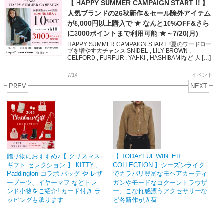
【 HAPPY SUMMER CAMPAIGN START !! 】
人気ブランドの26秋新作＆セール除外アイテム
が8,000円以上購入で ★ なんと10%OFF&さら
に3000ポイントまで利用可能 ★～7/20(月)
HAPPY SUMMER CAMPAIGN START !!夏のワードロー
ブを増やす大チャンス SNIDEL , LILY BROWN ,
CELFORD , FURFUR , YAHKI , HASHIBAMIなど 人 […]
7/14
イベント
PREV
NEXT
贈り物におすすめ♪【 クリスマス
【 TODAYFUL WINTER
ギフト セレクション 】 KITTY ,
COLLECTION 】シーズンライク
Paddington コラボ バッグ や レザ
でカラバリ豊富なモヘアカーディ
ーブーツ、イヤーマフ などトレ
ガンやモードなコクーントラウザ
ンド小物をご紹介! カード付き ラ
ー、こなれ感漂うアクセサリーな
ッピングも承ります
ど冬新作が入荷