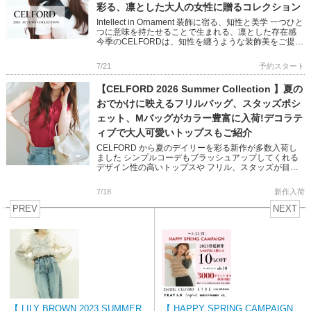
彩る、凛とした大人の女性に贈るコレクション
Intellect in Ornament 装飾に宿る、知性と美学 一つひと
つに意味を持たせることで生まれる、凛とした存在感
今季のCELFORDは、知性を纏うような装飾美をご提案
バリエーション豊かなワンピースやショー […]
7/21
予約スタート
【CELFORD 2026 Summer Collection 】夏の
おでかけに映えるフリルバッグ、スタッズポシ
ェット、Mバッグがカラー豊富に入荷!デコラテ
ィブで大人可愛いトップスもご紹介
CELFORD から夏のデイリーを彩る新作が多数入荷し
ました シンプルコーデもブラッシュアップしてくれる
デザイン性の高いトップスや フリル、スタッズが目を
惹くバッグなど 大人気リュタンシリーズもカラーバリ
エーション豊富に […]
7/18
新作入荷
PREV
NEXT
【 LILY BROWN 2023 SUMMER
【 HAPPY SPRING CAMPAIGN