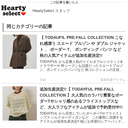
この記事を書いた人
HeartySelect スタッフ
同じカテゴリーの記事
【 TODAUFIL PRE-FALL COLLECTION こな
れ感漂う スエード ブルゾン や ダブル ジャケッ
ト 、 ボーダー T、 ボンディング パンツ など
秋の人気アイテムが追加生産決定!!
TODAYFUL から定番人気のツイルダブルジャケット&
トラウザーや 昨シーズンも話題だったスエードブルゾ
ン、ボンディングパンツなど 秋コレクションの主役ア
イテムが多数追加決定しました! 幅広いスタイリングに
活躍 […]
7/16
追加生産アイテム
追加生産決定!!【 TODAYFUL PRE-FALL
COLLECTION 】大人気のカラバリ豊富なボー
ダーTやシャリ感のあるフライストップスな
ど、大人ラフなアイテムが追加で予約受付中!!
TODAYFUL から完売していたボーダーTやフライスト
ップス シルクカーディガンなど、この夏秋に活躍する
アイテムが追加生産決定!! 他にも待望のシアーバックパ
ックや、 インナーにマストなカップインキャミ＆ブラ