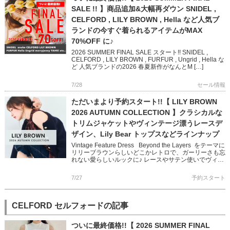
SALE !! 】商品追加&大幅再ダウン SNIDEL ,
CELFORD , LILY BROWN , Hella など人気ブ
ランドの今すぐ着られるアイテムがMAX
70%OFF に♪
2026 SUMMER FINAL SALE スタート!! SNIDEL ,
CELFORD , LILY BROWN , FURFUR , Ungrid , Hella な
ど 人気ブランドの2026 春夏新作がなんとM […]
7/28
セール情報
ただいまより予約スタート!!【 LILY BROWN
2026 AUTUMN COLLECTION 】クラシカルな
トリムジャケットやヴィンテージ漂うレースデ
ザイン、Lily Bear トップスなどラインナップ
Vintage Feature Dress Beyond the Layers をテーマに
リリーブラウンらしいどこかレトロで、ガーリーさも忘
れない愛らしいルックに♪ レースやサテン使いでヴィン
テージ感を醸し出し […]
7/27
予約スタート
CELFORD セルフォードの記事
ついに最終価格!!【 2026 SUMMER FINAL