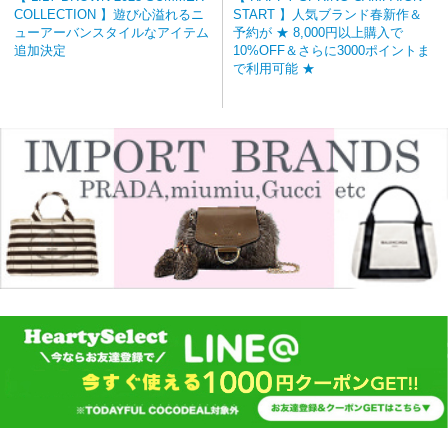
COLLECTION 】遊び心溢れるニ
START 】人気ブランド春新作＆
ューアーバンスタイルなアイテム
予約が ★ 8,000円以上購入で
追加決定
10%OFF＆さらに3000ポイントま
で利用可能 ★