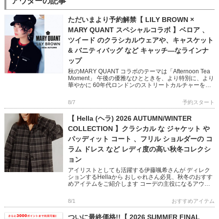
アウターの記事
ただいまより予約解禁【 LILY BROWN ×
MARY QUANT スペシャルコラボ 】ベロア 、
ツイード のクラシカルウェアや、キャスケット
& バニティバッグ など キャッチ―なラインナ
ップ
秋のMARY QUANT コラボのテーマは「Afternoon Tea
Moment」 午後の優雅なひとときを、より特別に、より
華やかに 60年代ロンドンのストリートカルチャーを象
徴する MARY QUANTとのコラボレ […]
8/7
予約スタート
【 Hella (ヘラ) 2026 AUTUMN/WINTER
COLLECTION 】クラシカル な ジャケット や
パッディット コート 、フリル ショルダーの コ
ラム ドレス など レディ度の高い秋冬コレクシ
ョン
アイリストとしても活躍する伊藤颯希さんが ディレク
ションするHellaから おしゃれさん必見、秋冬のおすす
めアイテムをご紹介します コーデの主役になるアウタ
ーやオケージョン映えするワンピースなど ビンテージ
ライクと現代の […]
8/1
おすすめアイテム
ついに最終価格!!【 2026 SUMMER FINAL