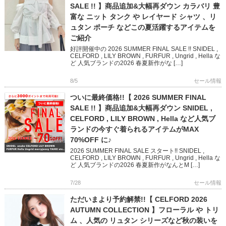
SALE !! 】商品追加&大幅再ダウン カラバリ 豊
富な ニット タンク や レイヤード シャツ 、リ
ュタン ポーチ などこの夏活躍するアイテムを
ご紹介
好評開催中の 2026 SUMMER FINAL SALE !! SNIDEL ,
CELFORD , LILY BROWN , FURFUR , Ungrid , Hella な
ど 人気ブランドの2026 春夏新作がな […]
8/5
セール情報
ついに最終価格!!【 2026 SUMMER FINAL
SALE !! 】商品追加&大幅再ダウン SNIDEL ,
CELFORD , LILY BROWN , Hella など人気ブ
ランドの今すぐ着られるアイテムがMAX
70%OFF に♪
2026 SUMMER FINAL SALE スタート!! SNIDEL ,
CELFORD , LILY BROWN , FURFUR , Ungrid , Hella な
ど 人気ブランドの2026 春夏新作がなんとM […]
7/28
セール情報
ただいまより予約解禁!!【 CELFORD 2026
AUTUMN COLLECTION 】フローラル や トリ
ム 、人気の リュタン シリーズなど秋の装いを