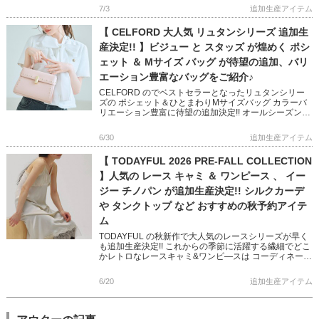
トップも予 […]
7/3
追加生産アイテム
【 CELFORD 大人気 リュタンシリーズ 追加生
産決定!! 】ビジュー と スタッズ が煌めく ポシ
ェット ＆ Mサイズ バッグ が待望の追加、バリ
エーション豊富なバッグをご紹介♪
CELFORD のでベストセラーとなったリュタンシリー
ズの ポシェット＆ひとまわりMサイズバッグ カラーバ
リエーション豊富に待望の追加決定!! オールシーズン、
様々なシーンで活躍する大人可愛いバッグシリーズです
マルチケ […]
6/30
追加生産アイテム
【 TODAYFUL 2026 PRE-FALL COLLECTION
】人気の レース キャミ ＆ ワンピース 、 イー
ジー チノパン が追加生産決定!! シルクカーデ
や タンクトップ など おすすめの秋予約アイテ
ム
TODAYFUL の秋新作で大人気のレースシリーズが早く
も追加生産決定!! これからの季節に活躍する繊細でどこ
かレトロなレースキャミ&ワンピ―スは コーディネート
に抜け感をもたらしてくれます カジュアルからモード
[…]
6/20
追加生産アイテム