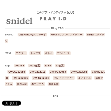
このブランドのアイテムを見る
Blog TAG
BRAND:
CELFORD セルフォード
FRAY I.D フレイ アイディー
snidel スナイデ
ル
ITEM:
アウター
トップス
ボトム
ワンピース
Tags:
2023SS
2023春夏
23SS
23春夏
CWCO232055
CWFJ232011
CWFP232063
CWNO232056
CWNT232036
I.D
FWFJ232005
SWFO232008
フレイアイディー
夏アイテム
新作ア
イテム
新作入荷
春アイテム
春夏新作
SNS