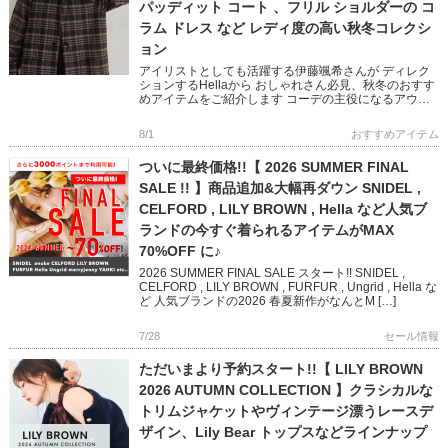
パッディット コート 、フリル ショルダーの コ
ラム ドレス など レディ度の高い秋冬コレクシ
ョン
アイリストとしても活躍する伊藤颯希さんが ディレク
ションするHellaから おしゃれさん必見、秋冬のおすす
めアイテムをご紹介します コーデの主役になるアウタ
ーやオケージョン映えするワンピースなど ビンテージ
ライクと現代の […]
8/1
おすすめアイテム
ついに最終価格!!【 2026 SUMMER FINAL
SALE !! 】商品追加&大幅再ダウン SNIDEL ,
CELFORD , LILY BROWN , Hella など人気ブ
ランドの今すぐ着られるアイテムがMAX
70%OFF に♪
2026 SUMMER FINAL SALE スタート!! SNIDEL ,
CELFORD , LILY BROWN , FURFUR , Ungrid , Hella な
ど 人気ブランドの2026 春夏新作がなんとM […]
7/28
セール情報
ただいまより予約スタート!!【 LILY BROWN
2026 AUTUMN COLLECTION 】クラシカルな
トリムジャケットやヴィンテージ漂うレースデ
ザイン、Lily Bear トップスなどラインナップ