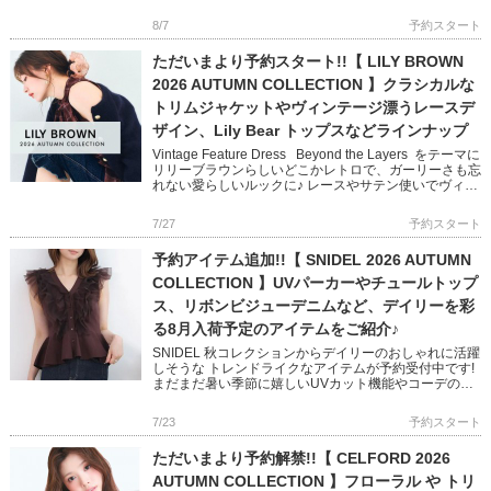
徴する MARY QUANTとのコラボレ […]
8/7
予約スタート
ただいまより予約スタート!!【 LILY BROWN
2026 AUTUMN COLLECTION 】クラシカルな
トリムジャケットやヴィンテージ漂うレースデ
ザイン、Lily Bear トップスなどラインナップ
Vintage Feature Dress Beyond the Layers をテーマに
リリーブラウンらしいどこかレトロで、ガーリーさも忘
れない愛らしいルックに♪ レースやサテン使いでヴィン
テージ感を醸し出し […]
7/27
予約スタート
予約アイテム追加!!【 SNIDEL 2026 AUTUMN
COLLECTION 】UVパーカーやチュールトップ
ス、リボンビジューデニムなど、デイリーを彩
る8月入荷予定のアイテムをご紹介♪
SNIDEL 秋コレクションからデイリーのおしゃれに活躍
しそうな トレンドライクなアイテムが予約受付中です!
まだまだ暑い季節に嬉しいUVカット機能やコーデの主
役になるチュール使いやリボンディテール 1点投入で映
えるスタ […]
7/23
予約スタート
ただいまより予約解禁!!【 CELFORD 2026
AUTUMN COLLECTION 】フローラル や トリ