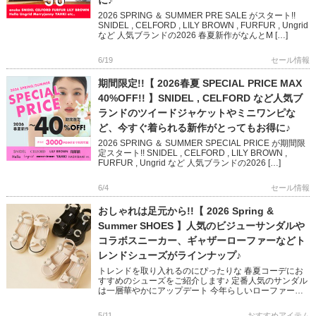
に♪
2026 SPRING ＆ SUMMER PRE SALE がスタート!!
SNIDEL , CELFORD , LILY BROWN , FURFUR , Ungrid
など 人気ブランドの2026 春夏新作がなんとM […]
6/19
セール情報
期間限定!!【 2026春夏 SPECIAL PRICE MAX
40%OFF!! 】SNIDEL , CELFORD など人気ブ
ランドのツイードジャケットやミニワンピな
ど、今すぐ着られる新作がとってもお得に♪
2026 SPRING ＆ SUMMER SPECIAL PRICE が期間限
定スタート!! SNIDEL , CELFORD , LILY BROWN ,
FURFUR , Ungrid など 人気ブランドの2026 […]
6/4
セール情報
おしゃれは足元から!!【 2026 Spring &
Summer SHOES 】人気のビジューサンダルや
コラボスニーカー、ギャザーローファーなどト
レンドシューズがラインナップ♪
トレンドを取り入れるのにぴったりな 春夏コーデにお
すすめのシューズをご紹介します♪ 定番人気のサンダル
は一層華やかにアップデート 今年らしいローファーも
モードやフェミニンコーデに活躍します 安定感や履き
心地にもこだわった […]
5/11
おすすめアイテム