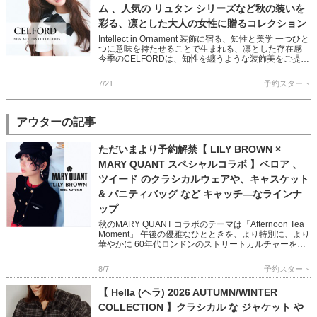
ム 、人気の リュタン シリーズなど秋の装いを
彩る、凛とした大人の女性に贈るコレクション
Intellect in Ornament 装飾に宿る、知性と美学 一つひと
つに意味を持たせることで生まれる、凛とした存在感
今季のCELFORDは、知性を纏うような装飾美をご提案
バリエーション豊かなワンピースやショー […]
7/21
予約スタート
アウターの記事
ただいまより予約解禁【 LILY BROWN ×
MARY QUANT スペシャルコラボ 】ベロア 、
ツイード のクラシカルウェアや、キャスケット
& バニティバッグ など キャッチ―なラインナ
ップ
秋のMARY QUANT コラボのテーマは「Afternoon Tea
Moment」 午後の優雅なひとときを、より特別に、より
華やかに 60年代ロンドンのストリートカルチャーを象
徴する MARY QUANTとのコラボレ […]
8/7
予約スタート
【 Hella (ヘラ) 2026 AUTUMN/WINTER
COLLECTION 】クラシカル な ジャケット や