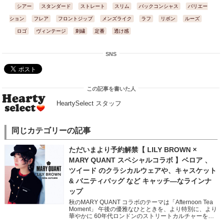
シアー
スタンダード
ストレート
スリム
バックコンシャス
バリエー
ション
フレア
フロントジップ
メンズライク
ラフ
リボン
ルーズ
ロゴ
ヴィンテージ
刺繍
定番
透け感
SNS
この記事を書いた人
HeartySelect スタッフ
同じカテゴリーの記事
ただいまより予約解禁【 LILY BROWN ×
MARY QUANT スペシャルコラボ 】ベロア 、
ツイード のクラシカルウェアや、キャスケット
& バニティバッグ など キャッチ―なラインナ
ップ
秋のMARY QUANT コラボのテーマは「Afternoon Tea
Moment」 午後の優雅なひとときを、より特別に、より
華やかに 60年代ロンドンのストリートカルチャーを象