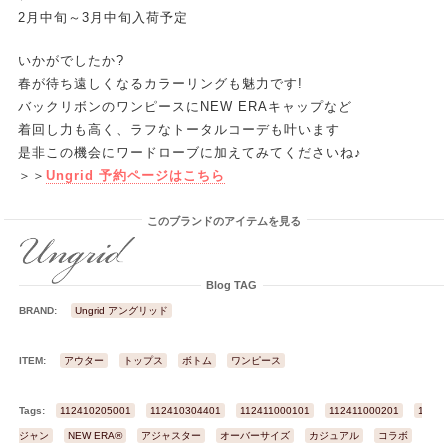
2月中旬～3月中旬入荷予定
いかがでしたか?
春が待ち遠しくなるカラーリングも魅力です!
バックリボンのワンピースにNEW ERAキャップなど
着回し力も高く、ラフなトータルコーデも叶います
是非この機会にワードローブに加えてみてくださいね♪
＞＞
Ungrid 予約ページはこちら
このブランドのアイテムを見る
Blog TAG
BRAND:
Ungrid アングリッド
ITEM:
アウター
トップス
ボトム
ワンピース
Tags:
112410205001
112410304401
112411000101
112411000201
1124
ジャン
NEW ERA®
アジャスター
オーバーサイズ
カジュアル
コラボ