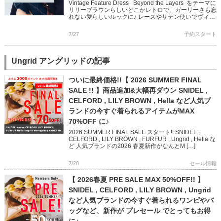
Vintage Feature Dress Beyond the Layers をテーマに
リリーブラウンらしいどこかレトロで、ガーリーさも忘
れない愛らしいルックに♪ レースやサテン使いでヴィン
テージ感を醸し出し […]
7/27
予約スタート
Ungrid アングリッドの記事
ついに最終価格!!【 2026 SUMMER FINAL
SALE !! 】商品追加&大幅再ダウン SNIDEL ,
CELFORD , LILY BROWN , Hella など人気ブ
ランドの今すぐ着られるアイテムがMAX
70%OFF に♪
2026 SUMMER FINAL SALE スタート!! SNIDEL ,
CELFORD , LILY BROWN , FURFUR , Ungrid , Hella な
ど 人気ブランドの2026 春夏新作がなんとM […]
7/28
セール情報
【 2026春夏 PRE SALE MAX 50%OFF!! 】
SNIDEL , CELFORD , LILY BROWN , Ungrid
など人気ブランドの今すぐ着られるワンピやバ
ッグなど、新作が プレセール でとってもお得