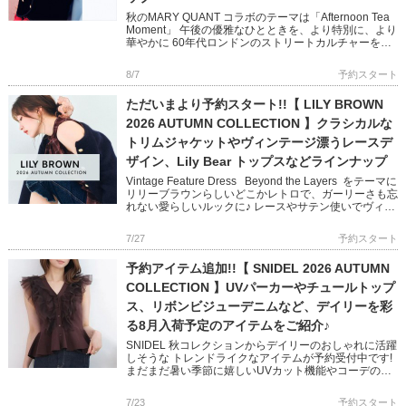
秋のMARY QUANT コラボのテーマは「Afternoon Tea
Moment」 午後の優雅なひとときを、より特別に、より
華やかに 60年代ロンドンのストリートカルチャーを象
徴する MARY QUANTとのコラボレ […]
8/7
予約スタート
ただいまより予約スタート!!【 LILY BROWN
2026 AUTUMN COLLECTION 】クラシカルな
トリムジャケットやヴィンテージ漂うレースデ
ザイン、Lily Bear トップスなどラインナップ
Vintage Feature Dress Beyond the Layers をテーマに
リリーブラウンらしいどこかレトロで、ガーリーさも忘
れない愛らしいルックに♪ レースやサテン使いでヴィン
テージ感を醸し出し […]
7/27
予約スタート
予約アイテム追加!!【 SNIDEL 2026 AUTUMN
COLLECTION 】UVパーカーやチュールトップ
ス、リボンビジューデニムなど、デイリーを彩
る8月入荷予定のアイテムをご紹介♪
SNIDEL 秋コレクションからデイリーのおしゃれに活躍
しそうな トレンドライクなアイテムが予約受付中です!
まだまだ暑い季節に嬉しいUVカット機能やコーデの主
役になるチュール使いやリボンディテール 1点投入で映
えるスタ […]
7/23
予約スタート