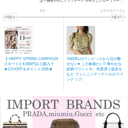
は一層華やかにアップデート 今年らしいローファーも
モードやフェミニンコーデに活躍します 安定感や履き
心地にもこだわった […]
5/11
おすすめアイテム
PREV
NEXT
【 HAPPY SPRING CAMPAIGN
SNIDELのワンピ―スから目が離
スタート】8,000円以上購入で
せない♥ この春着たい!! 華やかな
★11%OFF＆ポイント10倍★
総柄プリントや、色香漂う肌見せ
など フェミニンディテールがライ
ンナップ♪