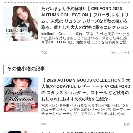
ただいまより予約解禁!!【 CELFORD 2026
AUTUMN COLLECTION 】フローラル や トリ
ム 、人気の リュタン シリーズなど秋の装いを
彩る、凛とした大人の女性に贈るコレクション
Intellect in Ornament 装飾に宿る、知性と美学 一つひと
つに意味を持たせることで生まれる、凛とした存在感
今季のCELFORDは、知性を纏うような装飾美をご提案
バリエーション豊かなワンピースやショー […]
7/21
予約スタート
その他小物の記事
【 2026 AUTUMN GOODS COLLECTION 】大
人気のTODAYFUL レザー トート や CELFORD
の スタッズ ショルダ ー、ストール など秋冬の
おしゃれにおすすめの小物をご紹介♪
秋のトレンドを取り入れるならまずは小物から! いつも
のコーデに秋らしい雰囲気のレザーバッグやローファー
チャームやポーチなど「プラス1」アイテムはいかがで
すか? フェミニンからモード、オフィスユースまで幅広
い小物をピック […]
8/8
特集