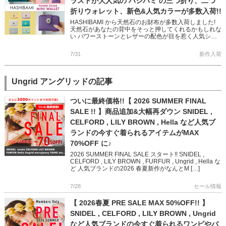
ラストが大人気の ハシバミ の三つ折り、二つ
折りウォレット、新色&人気カラーが多数入荷!!
HASHIBAMI から天然石のお財布が多数入荷しました!
天然石があなたの背中をそっと押してくれるかもしれな
い パワーストーンとレザーの配色が目を惹く人気シリ
ーズです 完売していた人気色に加え、Newカラー
「TEAL […]
7/31
新作入荷
Ungrid アングリッドの記事
ついに最終価格!!【 2026 SUMMER FINAL
SALE !! 】商品追加&大幅再ダウン SNIDEL ,
CELFORD , LILY BROWN , Hella など人気ブ
ランドの今すぐ着られるアイテムがMAX
70%OFF に♪
2026 SUMMER FINAL SALE スタート!! SNIDEL ,
CELFORD , LILY BROWN , FURFUR , Ungrid , Hella な
ど 人気ブランドの2026 春夏新作がなんとM […]
7/28
セール情報
【 2026春夏 PRE SALE MAX 50%OFF!! 】
SNIDEL , CELFORD , LILY BROWN , Ungrid
など人気ブランドの今すぐ着られるワンピやバ