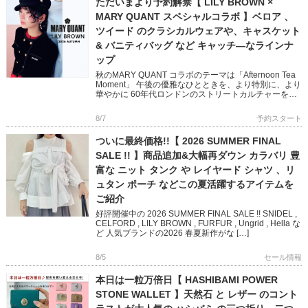
ただいまより予約解禁【 LILY BROWN ×
MARY QUANT スペシャルコラボ 】ベロア 、
ツイード のクラシカルウェアや、キャスケット
& バニティバッグ など キャッチ―なラインナ
ップ
秋のMARY QUANT コラボのテーマは「Afternoon Tea
Moment」 午後の優雅なひとときを、より特別に、より
華やかに 60年代ロンドンのストリートカルチャーを象
徴する MARY QUANTとのコラボレ […]
8/7
予約スタート
ついに最終価格!!【 2026 SUMMER FINAL
SALE !! 】商品追加&大幅再ダウン カラバリ 豊
富な ニット タンク や レイヤード シャツ 、リ
ュタン ポーチ などこの夏活躍するアイテムを
ご紹介
好評開催中の 2026 SUMMER FINAL SALE !! SNIDEL ,
CELFORD , LILY BROWN , FURFUR , Ungrid , Hella な
ど 人気ブランドの2026 春夏新作がな […]
8/5
セール情報
本日は一粒万倍日【 HASHIBAMI POWER
STONE WALLET 】天然石 と レザー のコント