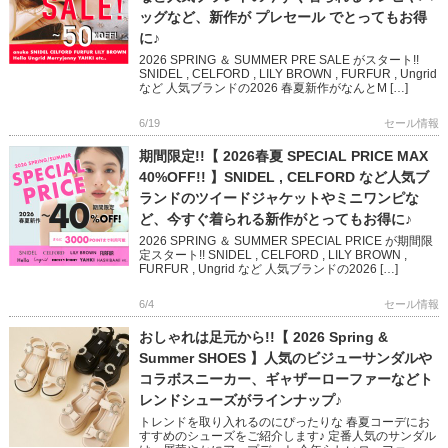
ッグなど、新作が プレセール でとってもお得
に♪
2026 SPRING ＆ SUMMER PRE SALE がスタート!!
SNIDEL , CELFORD , LILY BROWN , FURFUR , Ungrid
など 人気ブランドの2026 春夏新作がなんとM […]
6/19
セール情報
期間限定!!【 2026春夏 SPECIAL PRICE MAX
40%OFF!! 】SNIDEL , CELFORD など人気ブ
ランドのツイードジャケットやミニワンピな
ど、今すぐ着られる新作がとってもお得に♪
2026 SPRING ＆ SUMMER SPECIAL PRICE が期間限
定スタート!! SNIDEL , CELFORD , LILY BROWN ,
FURFUR , Ungrid など 人気ブランドの2026 […]
6/4
セール情報
おしゃれは足元から!!【 2026 Spring &
Summer SHOES 】人気のビジューサンダルや
コラボスニーカー、ギャザーローファーなどト
レンドシューズがラインナップ♪
トレンドを取り入れるのにぴったりな 春夏コーデにお
すすめのシューズをご紹介します♪ 定番人気のサンダル