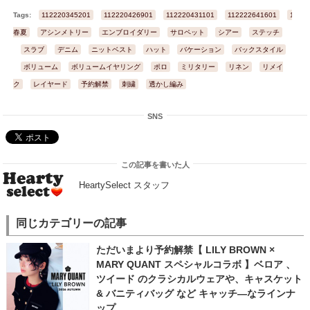
Tags:
112220345201
112220426901
112220431101
112222641601
1122
春夏
アシンメトリー
エンブロイダリー
サロペット
シアー
ステッチ
スラブ
デニム
ニットベスト
ハット
バケーション
バックスタイル
ボリューム
ボリュームイヤリング
ポロ
ミリタリー
リネン
リメイ
ク
レイヤード
予約解禁
刺繍
透かし編み
SNS
この記事を書いた人
HeartySelect スタッフ
同じカテゴリーの記事
ただいまより予約解禁【 LILY BROWN ×
MARY QUANT スペシャルコラボ 】ベロア 、
ツイード のクラシカルウェアや、キャスケット
& バニティバッグ など キャッチ―なラインナ
ップ