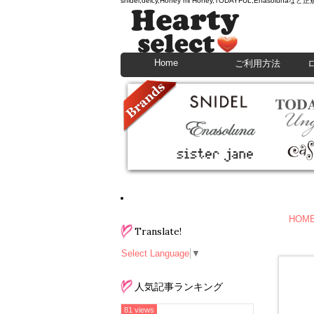
snidel,deicy,Honey mi Honey,TODAYFU
Home
ご利用方法
HOM
Translate!
Select Language
▼
人気記事ランキング
81 views