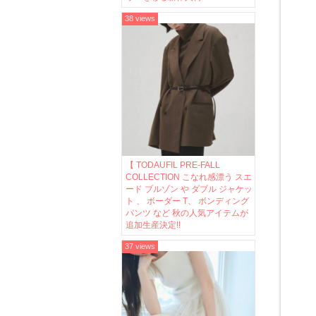
38 views
【 TODAUFIL PRE-FALL
COLLECTION こなれ感漂う スエ
ード ブルゾン や ダブル ジャケッ
ト 、 ボーダー T、 ボンディング
パンツ など 秋の人気アイテムが
追加生産決定!!
37 views