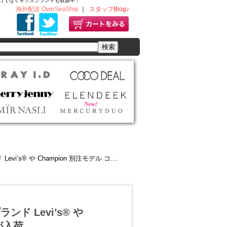
ディースだけでなくキッズブランドも取扱中！
海外配送 OverSeaShip
｜
スタッフBlog♪
s® や Champion 別注モデル コラボが入荷
ド Levi’s® や
が入荷