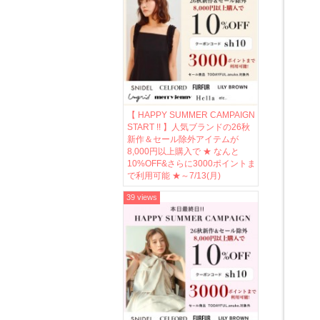
【 HAPPY SUMMER CAMPAIGN
START !! 】人気ブランドの26秋
新作＆セール除外アイテムが
8,000円以上購入で ★ なんと
10%OFF&さらに3000ポイントま
で利用可能 ★～7/13(月)
39 views