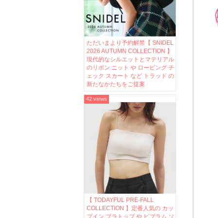
ただいまより予約解禁【 SNIDEL
2026 AUTUMN COLLECTION 】
現代的なシルエットとマテリアル
のリボン ニット や ロービング チ
ェック スカート など トラッド の
新たなかたちをご提案
42 views
【 TODAYFUL PRE-FALL
COLLECTION 】定番人気の カッ
プイン ブラトップ や ビブラム ソ