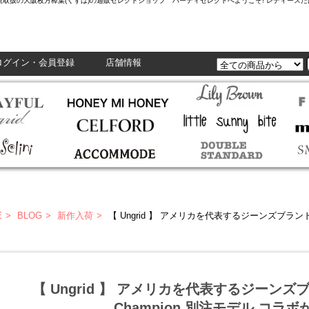
L,Enasolunaなど正規取扱の大阪枚方樟葉(くずは)の通販セレクトショップ ハーティセレクトへようこそ! レ
ログイン・会員登録
店舗情報
E
BLOG
新作入荷
【 Ungrid 】 アメリカを代表するジーンズブランド Levi’
【 Ungrid 】 アメリカを代表するジーンズブラン
Champion 別注モデル コラボ