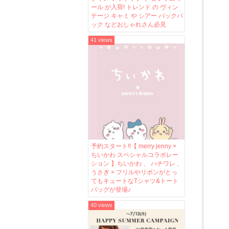
ール が入荷! トレンド の ヴィン
テージ キャミ や シアー バックパ
ック などおしゃれさん必見
41 views
予約スタート!!【 merry jenny ×
ちいかわ スペシャルコラボレー
ション 】ちいかわ 、 ハチワレ 、
うさぎ × フリルやリボンがとっ
てもキュートなTシャツ&トート
バッグが登場♪
40 views