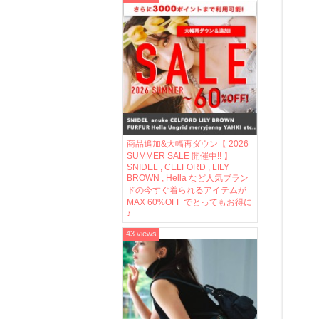
商品追加&大幅再ダウン【 2026
SUMMER SALE 開催中!! 】
SNIDEL , CELFORD , LILY
BROWN , Hella など人気ブラン
ドの今すぐ着られるアイテムが
MAX 60%OFF でとってもお得に
♪
43 views