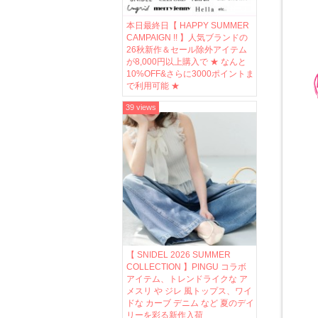
本日最終日【 HAPPY SUMMER
CAMPAIGN !! 】人気ブランドの
26秋新作＆セール除外アイテム
が8,000円以上購入で ★ なんと
10%OFF&さらに3000ポイントま
で利用可能 ★
39 views
【 SNIDEL 2026 SUMMER
COLLECTION 】PINGU コラボ
アイテム、トレンドライクな ア
メスリ や ジレ 風トップス、ワイ
ドな カーブ デニム など 夏のデイ
リーを彩る新作入荷