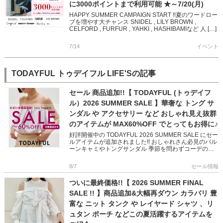
に3000ポイントまで利用可能 ★～7/20(月)
HAPPY SUMMER CAMPAIGN START !!夏のワードロー
ブを増やす大チャンス SNIDEL , LILY BROWN ,
CELFORD , FURFUR , YAHKI , HASHIBAMIなど 人 […]
7/14
イベント
TODAYFUL トゥデイフル LIFE'Sの記事
セール 商品追加!!【 TODAYFUL (トゥデイフ
ル）2026 SUMMER SALE 】華奢な トング サ
ンダル や アクセサリー など おしゃれ見え抜群
のアイテムが MAX60%OFF でとってもお得に♪
好評開催中の TODAYFUL 2026 SUMMER SALE にセー
ルアイテムが追加されました!! おしゃれさん必見のバル
ーンキャミやトングサンダル 季節を問わずコーデのア
クセントになってくれるアクセサリーなど いつ […]
8/7
セール情報
ついに最終価格!!【 2026 SUMMER FINAL
SALE !! 】商品追加&大幅再ダウン カラバリ 豊
富な ニット タンク や レイヤード シャツ 、リ
ュタン ポーチ などこの夏活躍するアイテムを