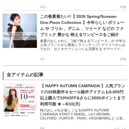
抜け感をプラスするデザインばかり◎ トレンドを取り
入れるのにぴったり […]
5/21
特集
この春夏着たい!!【 2026 Spring/Summer
One-Piece Collection 】今年らしい ボリュー
ム や フリル 、デニム 、ツイード などの ファ
ブリック 豊かな 映えるワンピースをご紹介
春夏のおしゃれに「1枚で映えるワンピース」が 今年も
人気ブランドから豊富にラインナップ♪ デイリーからお
でかけ、セミオケージョンにも活躍する サマーツイー
ドやデニム、サテンなど素材豊かなワンピース オフシ
ョルやアメスリに […]
5/8
特集
全アイテムの記事
【 HAPPY AUTUMN CAMPAIGN 】人気ブラン
ドの26秋新作＆セール除外アイテムも8,000円
以上購入で10%OFF&さらに3000ポイントまで
利用可能 ★～8/10(月)
秋のおしゃれが楽しくなるHAPPY AUTUMN
CAMPAIGN START !! SNIDEL , LILY BROWN ,
CELFORD , FURFUR , YAHKI , HASHIBAMIなど 人気ブ
ランド […]
8/4
イベント