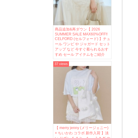
商品追加&再ダウン【 2026
SUMMER SALE MAX60%OFF!!
CELFORD (セルフォード) 】チュ
ール ワンピ や ジャガード セット
アップ など 今すぐ着られるおす
すめ セール アイテムをご紹介
37 views
【 merry jenny (メリージェニー)
× ちいかわ コラボ 新作入荷 】淡