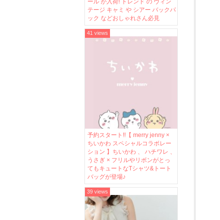
ール が入荷! トレンド の ヴィン
テージ キャミ や シアー バックパ
ック などおしゃれさん必見
41 views
予約スタート!!【 merry jenny ×
ちいかわ スペシャルコラボレー
ション 】ちいかわ 、 ハチワレ 、
うさぎ × フリルやリボンがとっ
てもキュートなTシャツ&トート
バッグが登場♪
39 views