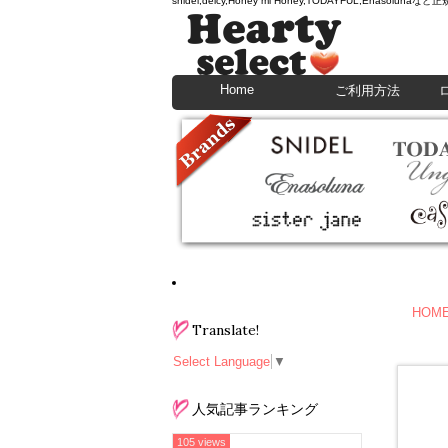
snidel,deicy,Honey mi Honey,TODAYFU
Home
ご利用方法
HOM
Translate!
Select Language
▼
人気記事ランキング
105 views