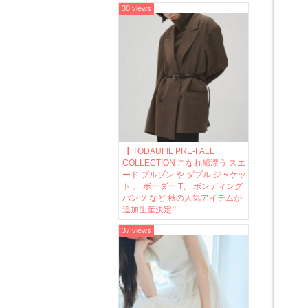
38 views
【 TODAUFIL PRE-FALL
COLLECTION こなれ感漂う スエ
ード ブルゾン や ダブル ジャケッ
ト 、 ボーダー T、 ボンディング
パンツ など 秋の人気アイテムが
追加生産決定!!
37 views