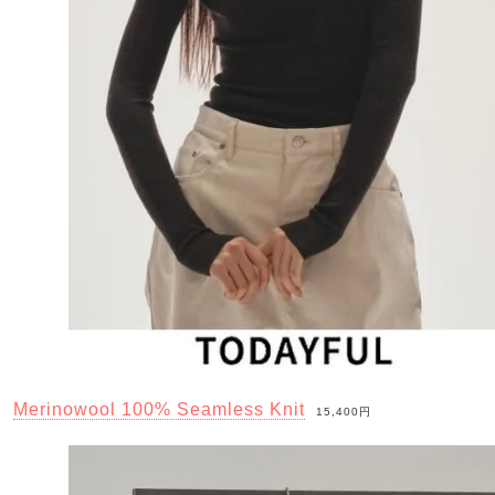
Merinowool 100% Seamless Knit
15,400円