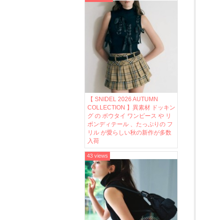
【 SNIDEL 2026 AUTUMN
COLLECTION 】異素材 ドッキン
グ の ボウタイ ワンピース や リ
ボンディテール 、たっぷりの フ
リル が愛らしい秋の新作が多数
入荷
43 views