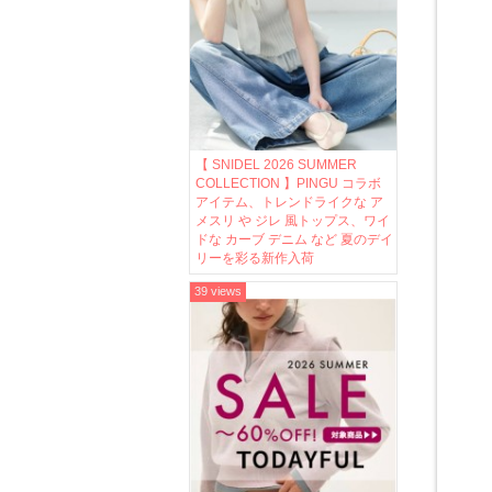
【 SNIDEL 2026 SUMMER
COLLECTION 】PINGU コラボ
アイテム、トレンドライクな ア
メスリ や ジレ 風トップス、ワイ
ドな カーブ デニム など 夏のデイ
リーを彩る新作入荷
39 views