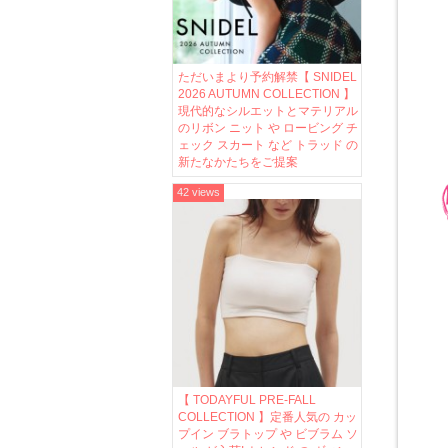
ただいまより予約解禁【 SNIDEL
2026 AUTUMN COLLECTION 】
現代的なシルエットとマテリアル
のリボン ニット や ロービング チ
ェック スカート など トラッド の
新たなかたちをご提案
42 views
【 TODAYFUL PRE-FALL
COLLECTION 】定番人気の カッ
プイン ブラトップ や ビブラム ソ