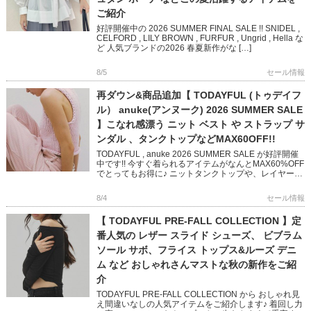
ご紹介
好評開催中の 2026 SUMMER FINAL SALE !! SNIDEL ,
CELFORD , LILY BROWN , FURFUR , Ungrid , Hella な
ど 人気ブランドの2026 春夏新作がな […]
8/5
セール情報
再ダウン&商品追加【 TODAYFUL (トゥデイフ
ル） anuke(アンヌーク) 2026 SUMMER SALE
】こなれ感漂う ニット ベスト や ストラップ サ
ンダル 、タンクトップなどMAX60OFF!!
TODAYFUL , anuke 2026 SUMMER SALE が好評開催
中です!! 今すぐ着られるアイテムがなんとMAX60%OFF
でとってもお得に♪ ニットタンクトップや、レイヤード
できるベスト 華奢なストラップ […]
8/4
セール情報
【 TODAYFUL PRE-FALL COLLECTION 】定
番人気の レザー スライド シューズ、 ビブラム
ソール サボ、フライス トップス&ルーズ デニ
ム など おしゃれさんマストな秋の新作をご紹
介
TODAYFUL PRE-FALL COLLECTION から おしゃれ見
え間違いなしの人気アイテムをご紹介します♪ 着回し力