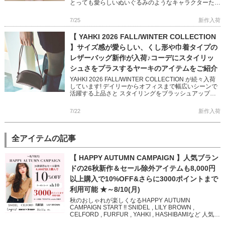
とっても愛らしいぬいぐるみのようなキャラクターたく
さんのせた 大容量のトートバッグ 何でもない日常もた
のしく […]
7/25
新作入荷
【 YAHKI 2026 FALL/WINTER COLLECTION
】サイズ感が愛らしい、くし形や巾着タイプの
レザーバッグ新作が入荷♪コーデにスタイリッ
シュさをプラスするヤーキのアイテムをご紹介
YAHKI 2026 FALL/WINTER COLLECTION が続々入荷
しています! デイリーからオフィスまで幅広いシーンで
活躍する上品さと スタイリングをブラッシュアップし
てくれるかっこよさを兼ね備えた 秋冬の新 […]
7/22
新作入荷
全アイテムの記事
【 HAPPY AUTUMN CAMPAIGN 】人気ブラン
ドの26秋新作＆セール除外アイテムも8,000円
以上購入で10%OFF&さらに3000ポイントまで
利用可能 ★～8/10(月)
秋のおしゃれが楽しくなるHAPPY AUTUMN
CAMPAIGN START !! SNIDEL , LILY BROWN ,
CELFORD , FURFUR , YAHKI , HASHIBAMIなど 人気ブ
ランド […]