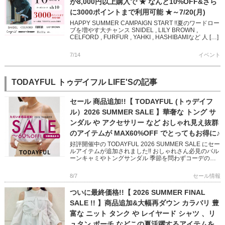
が8,000円以上購入で ★ なんと10%OFF&さら
に3000ポイントまで利用可能 ★～7/20(月)
HAPPY SUMMER CAMPAIGN START !!夏のワードロー
ブを増やす大チャンス SNIDEL , LILY BROWN ,
CELFORD , FURFUR , YAHKI , HASHIBAMIなど 人 […]
7/14
イベント
TODAYFUL トゥデイフル LIFE'Sの記事
セール 商品追加!!【 TODAYFUL (トゥデイフ
ル）2026 SUMMER SALE 】華奢な トング サ
ンダル や アクセサリー など おしゃれ見え抜群
のアイテムが MAX60%OFF でとってもお得に♪
好評開催中の TODAYFUL 2026 SUMMER SALE にセー
ルアイテムが追加されました!! おしゃれさん必見のバル
ーンキャミやトングサンダル 季節を問わずコーデのア
クセントになってくれるアクセサリーなど いつ […]
8/7
セール情報
ついに最終価格!!【 2026 SUMMER FINAL
SALE !! 】商品追加&大幅再ダウン カラバリ 豊
富な ニット タンク や レイヤード シャツ 、リ
ュタン ポーチ などこの夏活躍するアイテムを