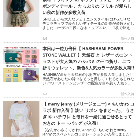
ボンディテール 、たっぷりの フリル が愛らし
い秋の新作が多数入荷
SNIDEL から大人なフェミニンスタイルにぴったりな
デコラティブで愛らしいディテールの新作が多数入荷し
ました コーデの主役になるトップスや、 1枚で映える
ニットワンピースなど 秋のおしゃれが楽しくなるアイ
テムばかり […]
8/6
新作入荷
本日は一粒万倍日【 HASHIBAMI POWER
STONE WALLET 】天然石 と レザー のコント
ラストが大人気の ハシバミ の三つ折り、二つ
折りウォレット、新色&人気カラーが多数入荷!!
HASHIBAMI から天然石のお財布が多数入荷しました!
天然石があなたの背中をそっと押してくれるかもしれな
い パワーストーンとレザーの配色が目を惹く人気シリ
ーズです 完売していた人気色に加え、Newカラー
「TEAL […]
7/31
新作入荷
【 merry jenny (メリージェニー) × ちいかわ コ
ラボ 新作入荷 】淡い リボン をまとった、 うさ
ぎ や ハチワレ と毎日を一緒に過ごせるとって
おきの トートバッグ が入荷♪
【なんか小さくてかわいいやつ】 ちいかわとmerry
jenny のスペシャルコラボレーションが入荷しました!