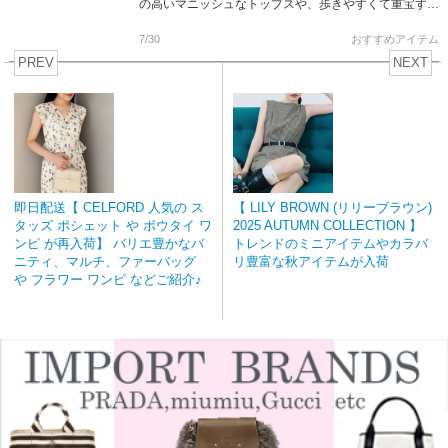
の高いマニッシュなトップスや、歩きやすくて重宝する
定番シューズなど ベーシックなアイテムながら […]
7/30
おすすめアイテム
PREV
NEXT
即日配送【 CELFORD 人気の ス
【 LILY BROWN (リリーブラウン)
タッズ ポシェット や ボウタイ ワ
2025 AUTUMN COLLECTION 】
ンピ が再入荷】 バリエ豊かなバ
トレンドのミニアイテムやカラバ
ニティ、マルチ、ファーバッグ
リ豊富な秋アイテムが入荷
や フラワー ワンピ などご紹介♪