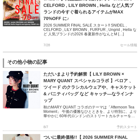
CELFORD , LILY BROWN , Hella など人気ブ
ランドの今すぐ着られるアイテムがMAX
70%OFF に♪
2026 SUMMER FINAL SALE スタート!! SNIDEL ,
CELFORD , LILY BROWN , FURFUR , Ungrid , Hella な
ど 人気ブランドの2026 春夏新作がなんとM […]
7/28
セール情報
その他小物の記事
ただいまより予約解禁【 LILY BROWN ×
MARY QUANT スペシャルコラボ 】ベロア 、
ツイード のクラシカルウェアや、キャスケット
& バニティバッグ など キャッチ―なラインナ
ップ
秋のMARY QUANT コラボのテーマは「Afternoon Tea
Moment」 午後の優雅なひとときを、より特別に、より
華やかに 60年代ロンドンのストリートカルチャーを象
徴する MARY QUANTとのコラボレ […]
8/7
予約スタート
ついに最終価格!!【 2026 SUMMER FINAL