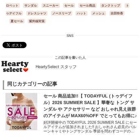
ロペット
サンダル
スニーカー
セール
セール商品
タンクトップ
ト
ゥデイフル
ドレスシャツ
ノースリーブ
ハット
メッシュ
吉田怜香
夏セール
紫外線対策
SNS
この記事を書いた人
HeartySelect スタッフ
同じカテゴリーの記事
セール 商品追加!!【 TODAYFUL (トゥデイフ
ル）2026 SUMMER SALE 】華奢な トング サ
ンダル や アクセサリー など おしゃれ見え抜群
のアイテムが MAX60%OFF でとってもお得に♪
好評開催中の TODAYFUL 2026 SUMMER SALE にセー
ルアイテムが追加されました!! おしゃれさん必見のバル
ーンキャミやトングサンダル 季節を問わずコーデのア
クセントになってくれるアクセサリーなど いつ […]