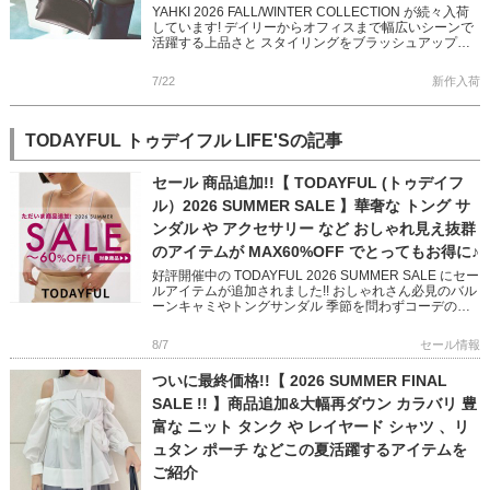
YAHKI 2026 FALL/WINTER COLLECTION が続々入荷
しています! デイリーからオフィスまで幅広いシーンで
活躍する上品さと スタイリングをブラッシュアップし
てくれるかっこよさを兼ね備えた 秋冬の新 […]
7/22
新作入荷
TODAYFUL トゥデイフル LIFE'Sの記事
セール 商品追加!!【 TODAYFUL (トゥデイフ
ル）2026 SUMMER SALE 】華奢な トング サ
ンダル や アクセサリー など おしゃれ見え抜群
のアイテムが MAX60%OFF でとってもお得に♪
好評開催中の TODAYFUL 2026 SUMMER SALE にセー
ルアイテムが追加されました!! おしゃれさん必見のバル
ーンキャミやトングサンダル 季節を問わずコーデのア
クセントになってくれるアクセサリーなど いつ […]
8/7
セール情報
ついに最終価格!!【 2026 SUMMER FINAL
SALE !! 】商品追加&大幅再ダウン カラバリ 豊
富な ニット タンク や レイヤード シャツ 、リ
ュタン ポーチ などこの夏活躍するアイテムを
ご紹介