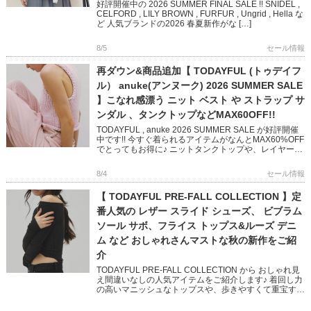
好評開催中の 2026 SUMMER FINAL SALE !! SNIDEL ,
CELFORD , LILY BROWN , FURFUR , Ungrid , Hella な
ど 人気ブランドの2026 春夏新作がな […]
8/5
セール情報
再ダウン&商品追加【 TODAYFUL (トゥデイフ
ル） anuke(アンヌーク) 2026 SUMMER SALE
】こなれ感漂う ニット ベスト や ストラップ サ
ンダル 、タンクトップなどMAX60OFF!!
TODAYFUL , anuke 2026 SUMMER SALE が好評開催
中です!! 今すぐ着られるアイテムがなんとMAX60%OFF
でとってもお得に♪ ニットタンクトップや、レイヤード
できるベスト 華奢なストラップ […]
8/4
セール情報
【 TODAYFUL PRE-FALL COLLECTION 】定
番人気の レザー スライド シューズ、 ビブラム
ソール サボ、フライス トップス&ルーズ デニ
ム など おしゃれさんマストな秋の新作をご紹
介
TODAYFUL PRE-FALL COLLECTION から おしゃれ見
え間違いなしの人気アイテムをご紹介します♪ 着回し力
の高いマニッシュなトップスや、歩きやすくて重宝する
定番シューズなど ベーシックなアイテムながら […]