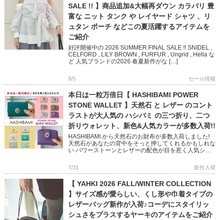
SALE !! 】商品追加&大幅再ダウン カラバリ 豊
富な ニット タンク や レイヤード シャツ 、リ
ュタン ポーチ などこの夏活躍するアイテムを
ご紹介
好評開催中の 2026 SUMMER FINAL SALE !! SNIDEL ,
CELFORD , LILY BROWN , FURFUR , Ungrid , Hella な
ど 人気ブランドの2026 春夏新作がな […]
8/5
セール情報
本日は一粒万倍日【 HASHIBAMI POWER
STONE WALLET 】天然石 と レザー のコント
ラストが大人気の ハシバミ の三つ折り、二つ
折りウォレット、新色&人気カラーが多数入荷!!
HASHIBAMI から天然石のお財布が多数入荷しました!
天然石があなたの背中をそっと押してくれるかもしれな
い パワーストーンとレザーの配色が目を惹く人気シリ
ーズです 完売していた人気色に加え、Newカラー
「TEAL […]
7/31
新作入荷
【 YAHKI 2026 FALL/WINTER COLLECTION
】サイズ感が愛らしい、くし形や巾着タイプの
レザーバッグ新作が入荷♪コーデにスタイリッ
シュさをプラスするヤーキのアイテムをご紹介