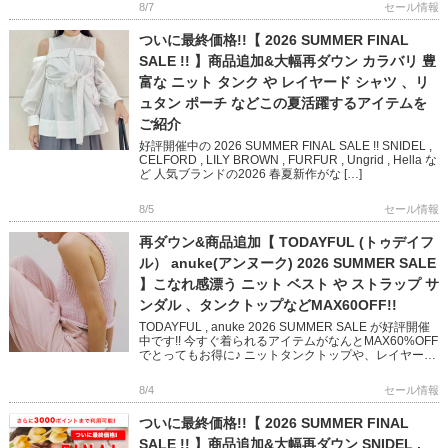
8/7
セール情報
ついに最終価格!!【 2026 SUMMER FINAL
SALE !! 】商品追加&大幅再ダウン カラバリ 豊
富な ニット タンク や レイヤード シャツ 、リ
ュタン ポーチ などこの夏活躍するアイテムを
ご紹介
好評開催中の 2026 SUMMER FINAL SALE !! SNIDEL ,
CELFORD , LILY BROWN , FURFUR , Ungrid , Hella な
ど 人気ブランドの2026 春夏新作がな […]
8/5
セール情報
再ダウン&商品追加【 TODAYFUL (トゥデイフ
ル） anuke(アンヌーク) 2026 SUMMER SALE
】こなれ感漂う ニット ベスト や ストラップ サ
ンダル 、タンクトップなどMAX60OFF!!
TODAYFUL , anuke 2026 SUMMER SALE が好評開催
中です!! 今すぐ着られるアイテムがなんとMAX60%OFF
でとってもお得に♪ ニットタンクトップや、レイヤード
できるベスト 華奢なストラップ […]
8/4
セール情報
ついに最終価格!!【 2026 SUMMER FINAL
SALE !! 】商品追加&大幅再ダウン SNIDEL ,