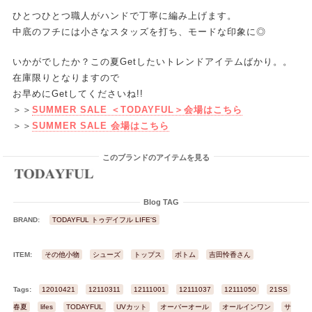
ひとつひとつ職人がハンドで丁寧に編み上げます。
中底のフチには小さなスタッズを打ち、モードな印象に◎
いかがでしたか？この夏Getしたいトレンドアイテムばかり。。
在庫限りとなりますので
お早めにGetしてくださいね!!
＞＞
SUMMER SALE ＜TODAYFUL＞会場はこちら
＞＞
SUMMER SALE 会場はこちら
このブランドのアイテムを見る
Blog TAG
BRAND:
TODAYFUL トゥデイフル LIFE'S
ITEM:
その他小物
シューズ
トップス
ボトム
吉田怜香さん
Tags:
12010421
12110311
12111001
12111037
12111050
21SS
21
春夏
lifes
TODAYFUL
UVカット
オーバーオール
オールインワン
サ