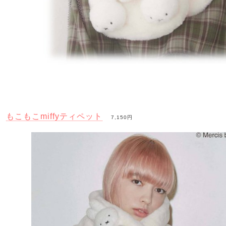
もこもこmiffyティペット
7,150円