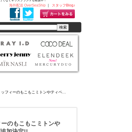
ディースだけでなくキッズブランドも取扱中！
海外配送 OverSeaShip
｜
スタッフBlog♪
もこミトンやティペット♥ぷかぷか iPhone caseが追加決定!!
ミッフィーのもこもこミトンや
が追加決定!!