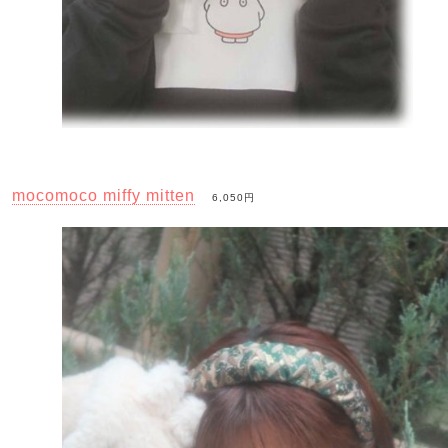
mocomoco miffy mitten
6,050円