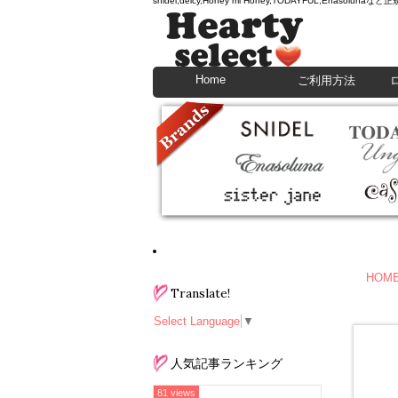
snidel,deicy,Honey mi Honey,TODAYFU
Home
ご利用方法
HOM
Translate!
Select Language
▼
人気記事ランキング
81 views