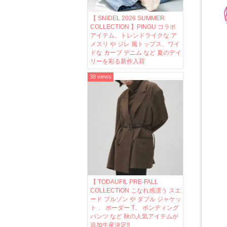
【 SNIDEL 2026 SUMMER
COLLECTION 】PINGU コラボ
アイテム、トレンドライクな ア
メスリ や ジレ 風トップス、ワイ
ドな カーブ デニム など 夏のデイ
リーを彩る新作入荷
38 views
【 TODAUFIL PRE-FALL
COLLECTION こなれ感漂う スエ
ード ブルゾン や ダブル ジャケッ
ト 、 ボーダー T、 ボンディング
パンツ など 秋の人気アイテムが
追加生産決定!!