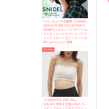
ただいまより予約解禁【 SNIDEL
2026 AUTUMN COLLECTION 】
現代的なシルエットとマテリアル
のリボン ニット や ロービング チ
ェック スカート など トラッド の
新たなかたちをご提案
42 views
【 TODAYFUL PRE-FALL
COLLECTION 】定番人気の カッ
プイン ブラトップ や ビブラム ソ