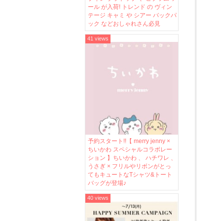
ール が入荷! トレンド の ヴィン
テージ キャミ や シアー バックパ
ック などおしゃれさん必見
41 views
予約スタート!!【 merry jenny ×
ちいかわ スペシャルコラボレー
ション 】ちいかわ 、 ハチワレ 、
うさぎ × フリルやリボンがとっ
てもキュートなTシャツ&トート
バッグが登場♪
40 views