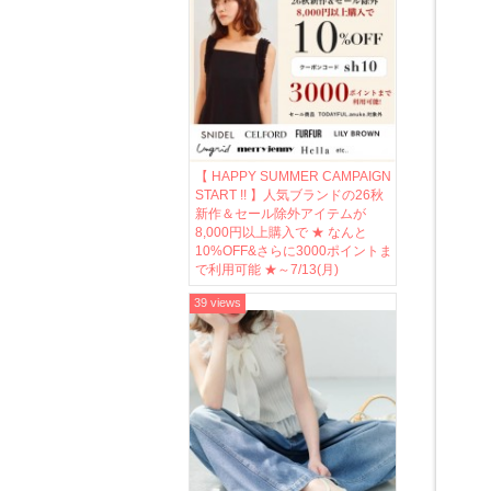
【 HAPPY SUMMER CAMPAIGN
START !! 】人気ブランドの26秋
新作＆セール除外アイテムが
8,000円以上購入で ★ なんと
10%OFF&さらに3000ポイントま
で利用可能 ★～7/13(月)
39 views