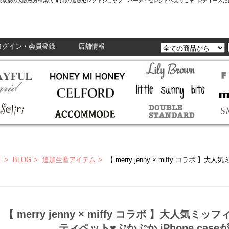
L,Enasolunaなど正規取扱の大阪枚方樟葉(くずは)の通販セレクトショップ ハーティセレクトへようこそ! レ
ログイン・会員登録
店舗情報
E
BLOG
追加生産アイテム
【 merry jenny × miffy コラボ 】大人気ミッフィーのもこ
【 merry jenny × miffy コラボ 】大人気
ティペット♥ぷかぷか iPhone case