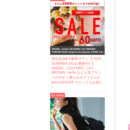
商品追加&大幅再ダウン【 2026
SUMMER SALE 開催中!! 】
SNIDEL , CELFORD , LILY
BROWN , Hella など人気ブラン
ドの今すぐ着られるアイテムが
MAX 60%OFF でとってもお得に
♪
43 views