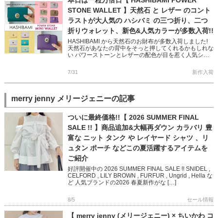
本日は一粒万倍日【 HASHIBAMI POWER
STONE WALLET 】天然石 と レザー のコント
ラストが大人気の ハシバミ の三つ折り、二つ
折りウォレット、新色&人気カラーが多数入荷!!
HASHIBAMI から天然石のお財布が多数入荷しました!
天然石があなたの背中をそっと押してくれるかもしれな
い パワーストーンとレザーの配色が目を惹く人気シリ
ーズです 完売していた人気色に加え、Newカラー
「TEAL […]
7/31
新作入荷
merry jenny メリージェニーの記事
ついに最終価格!!【 2026 SUMMER FINAL
SALE !! 】商品追加&大幅再ダウン カラバリ 豊
富な ニット タンク や レイヤード シャツ 、リ
ュタン ポーチ などこの夏活躍するアイテムを
ご紹介
好評開催中の 2026 SUMMER FINAL SALE !! SNIDEL ,
CELFORD , LILY BROWN , FURFUR , Ungrid , Hella な
ど 人気ブランドの2026 春夏新作がな […]
8/5
セール情報
【 merry jenny (メリージェニー) × ちいかわ コ