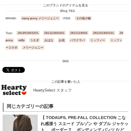
このブランドのアイテムを見る
Blog TAG
BRAND:
merry jenny メリージェニー
ITEM:
その他小物
Tags:
281951903201
282111900401
2822119004
282241900101
282241
jenny
miffy
うさぎ
おはな
お花
バラクラバ
ミッフィー
ミッフィ
ーコラボ
メリージェニー
SNS
この記事を書いた人
HeartySelect スタッフ
同じカテゴリーの記事
【 TODAUFIL PRE-FALL COLLECTION こな
れ感漂う スエード ブルゾン や ダブル ジャケッ
ト 、 ボーダー T、 ボンディング パンツ など