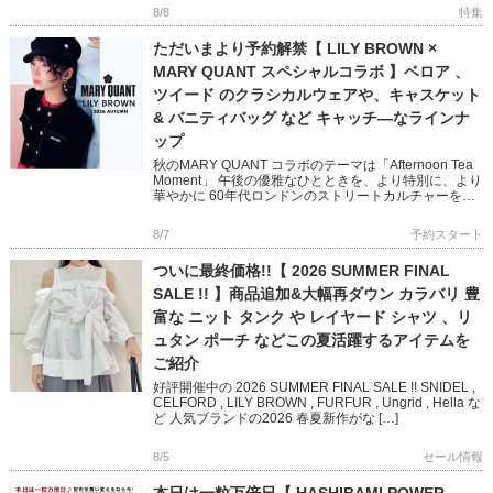
い小物をピック […]
8/8
特集
ただいまより予約解禁【 LILY BROWN ×
MARY QUANT スペシャルコラボ 】ベロア 、
ツイード のクラシカルウェアや、キャスケット
& バニティバッグ など キャッチ―なラインナ
ップ
秋のMARY QUANT コラボのテーマは「Afternoon Tea
Moment」 午後の優雅なひとときを、より特別に、より
華やかに 60年代ロンドンのストリートカルチャーを象
徴する MARY QUANTとのコラボレ […]
8/7
予約スタート
ついに最終価格!!【 2026 SUMMER FINAL
SALE !! 】商品追加&大幅再ダウン カラバリ 豊
富な ニット タンク や レイヤード シャツ 、リ
ュタン ポーチ などこの夏活躍するアイテムを
ご紹介
好評開催中の 2026 SUMMER FINAL SALE !! SNIDEL ,
CELFORD , LILY BROWN , FURFUR , Ungrid , Hella な
ど 人気ブランドの2026 春夏新作がな […]
8/5
セール情報