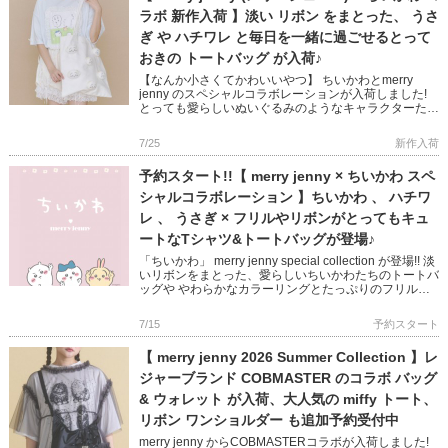
ラボ 新作入荷 】淡い リボン をまとった、 うさ
ぎ や ハチワレ と毎日を一緒に過ごせるとって
おきの トートバッグ が入荷♪
【なんか小さくてかわいいやつ】 ちいかわとmerry
jenny のスペシャルコラボレーションが入荷しました!
とっても愛らしいぬいぐるみのようなキャラクターたく
さんのせた 大容量のトートバッグ 何でもない日常もた
のしく […]
7/25
新作入荷
予約スタート!!【 merry jenny × ちいかわ スペ
シャルコラボレーション 】ちいかわ 、 ハチワ
レ 、 うさぎ × フリルやリボンがとってもキュ
ートなTシャツ&トートバッグが登場♪
「ちいかわ」 merry jenny special collection が登場!! 淡
いリボンをまとった、愛らしいちいかわたちのトートバ
ッグや やわらかなカラーリングとたっぷりのフリルが
可愛いTシャツなど ふと目が合 […]
7/15
予約スタート
【 merry jenny 2026 Summer Collection 】レ
ジャーブランド COBMASTER のコラボ バッグ
& ウォレット が入荷、大人気の miffy トート、
リボン ワンショルダー も追加予約受付中
merry jenny からCOBMASTERコラボが入荷しました!