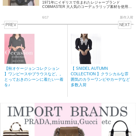
1971年にイギリスで生まれたレジャーブランド
COBMASTER 大人気のコーデュラリップ素材を使用し
たショルダーバッグ&ウォレット そしてポ […]
6/17
新作入荷
PREV
NEXT
【秋オケージョンコレクション
【 SNIDEL AUTUMN
】ワンピースやブラウスなど。。
COLLECTION 】クラシカルな雰
とっておきのシーンに着たい一着
囲気のカラーワンピやカーデなど
を♪
多数入荷