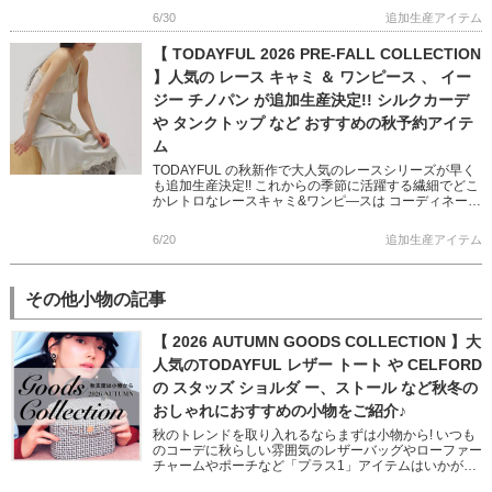
マルチケ […]
6/30
追加生産アイテム
【 TODAYFUL 2026 PRE-FALL COLLECTION
】人気の レース キャミ ＆ ワンピース 、 イー
ジー チノパン が追加生産決定!! シルクカーデ
や タンクトップ など おすすめの秋予約アイテ
ム
TODAYFUL の秋新作で大人気のレースシリーズが早く
も追加生産決定!! これからの季節に活躍する繊細でどこ
かレトロなレースキャミ&ワンピ―スは コーディネート
に抜け感をもたらしてくれます カジュアルからモード
[…]
6/20
追加生産アイテム
その他小物の記事
【 2026 AUTUMN GOODS COLLECTION 】大
人気のTODAYFUL レザー トート や CELFORD
の スタッズ ショルダ ー、ストール など秋冬の
おしゃれにおすすめの小物をご紹介♪
秋のトレンドを取り入れるならまずは小物から! いつも
のコーデに秋らしい雰囲気のレザーバッグやローファー
チャームやポーチなど「プラス1」アイテムはいかがで
すか? フェミニンからモード、オフィスユースまで幅広