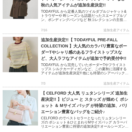
秋の人気アイテムが追加生産決定!!
TODAYFUL から定番人気のツイルダブルジャケット&
トラウザーや 昨シーズンも話題だったスエードブルゾ
ン、ボンディングパンツなど 秋コレクションの主役ア
イテムが多数追加決定しました! 幅広いスタイリングに
活躍 […]
7/16
追加生産アイテム
追加生産決定!!【 TODAYFUL PRE-FALL
COLLECTION 】大人気のカラバリ豊富なボー
ダーTやシャリ感のあるフライストップスな
ど、大人ラフなアイテムが追加で予約受付中!!
TODAYFUL から完売していたボーダーTやフライスト
ップス シルクカーディガンなど、この夏秋に活躍する
アイテムが追加生産決定!! 他にも待望のシアーバックパ
ックや、 インナーにマストなカップインキャミ＆ブラ
トップも予 […]
7/3
追加生産アイテム
【 CELFORD 大人気 リュタンシリーズ 追加生
産決定!! 】ビジュー と スタッズ が煌めく ポシ
ェット ＆ Mサイズ バッグ が待望の追加、バリ
エーション豊富なバッグをご紹介♪
CELFORD のでベストセラーとなったリュタンシリー
ズの ポシェット＆ひとまわりMサイズバッグ カラーバ
リエーション豊富に待望の追加決定!! オールシーズン、
様々なシーンで活躍する大人可愛いバッグシリーズです