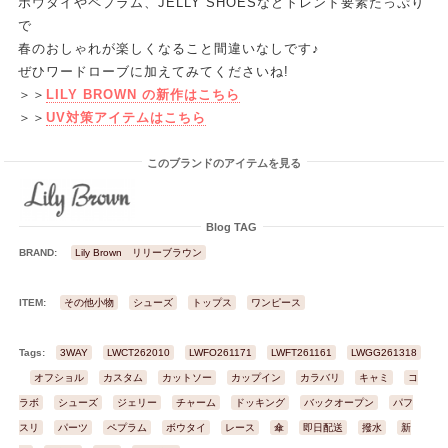
ボウタイやペプラム、JELLY SHOESなどトレンド要素たっぷり
で
春のおしゃれが楽しくなること間違いなしです♪
ぜひワードローブに加えてみてくださいね!
＞＞
LILY BROWN の新作はこちら
＞＞
UV対策アイテムはこちら
このブランドのアイテムを見る
Blog TAG
BRAND:
Lily Brown リリーブラウン
ITEM:
その他小物
シューズ
トップス
ワンピース
Tags:
3WAY
LWCT262010
LWFO261171
LWFT261161
LWGG261318
L
オフショル
カスタム
カットソー
カップイン
カラバリ
キャミ
コ
ラボ
シューズ
ジェリー
チャーム
ドッキング
バックオープン
パフ
スリ
パーツ
ペプラム
ボウタイ
レース
傘
即日配送
撥水
新