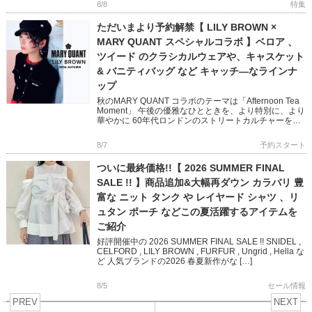
8/8
特集
ただいまより予約解禁【 LILY BROWN ×
MARY QUANT スペシャルコラボ 】ベロア 、
ツイード のクラシカルウェアや、キャスケット
& バニティバッグ など キャッチ―なラインナ
ップ
秋のMARY QUANT コラボのテーマは「Afternoon Tea
Moment」 午後の優雅なひとときを、より特別に、より
華やかに 60年代ロンドンのストリートカルチャーを象
徴する MARY QUANTとのコラボレ […]
8/7
予約スタート
ついに最終価格!!【 2026 SUMMER FINAL
SALE !! 】商品追加&大幅再ダウン カラバリ 豊
富な ニット タンク や レイヤード シャツ 、リ
ュタン ポーチ などこの夏活躍するアイテムを
ご紹介
好評開催中の 2026 SUMMER FINAL SALE !! SNIDEL ,
CELFORD , LILY BROWN , FURFUR , Ungrid , Hella な
ど 人気ブランドの2026 春夏新作がな […]
8/5
セール情報
PREV
NEXT