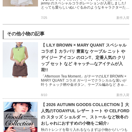
jenny のスペシャルコラボレーションが入荷しました!
とっても愛らしいぬいぐるみのようなキャラクターたく
さんのせた 大容量のトートバッグ 何でもない日常もた
のしく […]
7/25
新作入荷
その他小物の記事
【 LILY BROWN × MARY QUANT スペシャル
コラボ 】カラバリ 豊富な ケーブル ニット や
デイジー アイコン のロンT、定番人気の クリ
ップ セット など キャッチ―なアイテムが入
荷!!
「Afternoon Tea Moment」がテーマのLILY BROWN ×
MARY QUANT コラボ ガーリーでクラシカルな装いが
叶う チェック柄や金ボタン、ケーブル編みなど きゅん
とするディテールたっぷりな新作 […]
8/10
新作入荷
【 2026 AUTUMN GOODS COLLECTION 】大
人気のTODAYFUL レザー トート や CELFORD
の スタッズ ショルダ ー、ストール など秋冬の
おしゃれにおすすめの小物をご紹介♪
秋のトレンドを取り入れるならまずは小物から! いつも