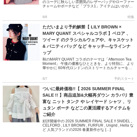
のコーデに秋らしい雰囲気のレザーバッグやローファー
チャームやポーチなど「プラス1」アイテムはいかがで
すか? フェミニンからモード、オフィスユースまで幅広
い小物をピック […]
8/8
特集
ただいまより予約解禁【 LILY BROWN ×
MARY QUANT スペシャルコラボ 】ベロア 、
ツイード のクラシカルウェアや、キャスケット
& バニティバッグ など キャッチ―なラインナ
ップ
秋のMARY QUANT コラボのテーマは「Afternoon Tea
Moment」 午後の優雅なひとときを、より特別に、より
華やかに 60年代ロンドンのストリートカルチャーを象
徴する MARY QUANTとのコラボレ […]
8/7
予約スタート
ついに最終価格!!【 2026 SUMMER FINAL
SALE !! 】商品追加&大幅再ダウン カラバリ 豊
富な ニット タンク や レイヤード シャツ 、リ
ュタン ポーチ などこの夏活躍するアイテムを
ご紹介
好評開催中の 2026 SUMMER FINAL SALE !! SNIDEL ,
CELFORD , LILY BROWN , FURFUR , Ungrid , Hella な
ど 人気ブランドの2026 春夏新作がな […]