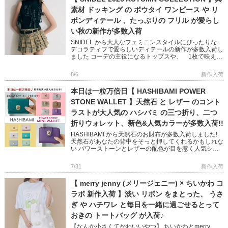
素材 ドッキング の ボウタイ ワンピース や リ
ボンディテール 、たっぷりの フリル が愛らし
い秋の新作が多数入荷
SNIDEL から大人なフェミニンスタイルにぴったりな
デコラティブで愛らしいディテールの新作が多数入荷し
ました コーデの主役になるトップスや、 1枚で映える
ニットワンピースなど 秋のおしゃれが楽しくなるアイ
テムばかり […]
8/6
新作入荷
本日は一粒万倍日【 HASHIBAMI POWER
STONE WALLET 】天然石 と レザー のコント
ラストが大人気の ハシバミ の三つ折り、二つ
折りウォレット、新色&人気カラーが多数入荷!!
HASHIBAMI から天然石のお財布が多数入荷しました!
天然石があなたの背中をそっと押してくれるかもしれな
い パワーストーンとレザーの配色が目を惹く人気シリ
ーズです 完売していた人気色に加え、Newカラー
「TEAL […]
7/31
新作入荷
【 merry jenny (メリージェニー) × ちいかわ コ
ラボ 新作入荷 】淡い リボン をまとった、 うさ
ぎ や ハチワレ と毎日を一緒に過ごせるとって
おきの トートバッグ が入荷♪
【なんか小さくてかわいいやつ】 ちいかわとmerry