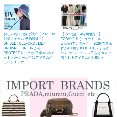
おしゃれに日焼け対策【 2026 UV
【 3/27(金) 24時間限定!! 】
対策アイテム 予約解禁!! 】
TODAYFUL (トゥデイフル）
SNIDEL , CELFORD , LILY
anuke (アンヌーク） 2026 春夏新
BROWN , FURFUR から
作が1000円OFF!! リネン ジャケ
PROTECT U コラボ 日傘や UVカ
ット や シアー ロンT など今すぐ
ット パーカーなど12アイテムが
着られるアイテムがお得に♪
ラインナップ