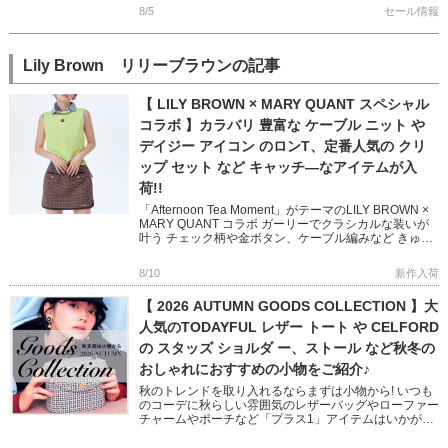
8/5
セール情報
Lily Brown リリーブラウンの記事
【 LILY BROWN × MARY QUANT スペシャル
コラボ 】カラバリ 豊富な ケーブル ニット や
デイジー アイコン のロンT、定番人気の クリ
ップ セット など キャッチ―なアイテムが入
荷!!
「Afternoon Tea Moment」がテーマのLILY BROWN ×
MARY QUANT コラボ ガーリーでクラシカルな装いが
叶う チェック柄や金ボタン、ケーブル編みなど きゅん
とするディテールたっぷりな新作 […]
8/10
新作入荷
【 2026 AUTUMN GOODS COLLECTION 】大
人気のTODAYFUL レザー トート や CELFORD
の スタッズ ショルダ ー、ストール など秋冬の
おしゃれにおすすめの小物をご紹介♪
秋のトレンドを取り入れるならまずは小物から! いつも
のコーデに秋らしい雰囲気のレザーバッグやローファー
チャームやポーチなど「プラス1」アイテムはいかがで
すか? フェミニンからモード、オフィスユースまで幅広
い小物をピック […]