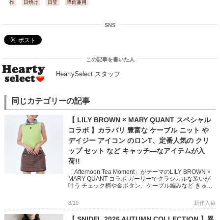
作
日焼け
日笠
降雨兼用
SNS
この記事を書いた人
HeartySelect スタッフ
同じカテゴリーの記事
【 LILY BROWN × MARY QUANT スペシャル
コラボ 】カラバリ 豊富な ケーブル ニット や
デイジー アイコン のロンT、定番人気の クリ
ップ セット など キャッチ―なアイテムが入
荷!!
「Afternoon Tea Moment」がテーマのLILY BROWN ×
MARY QUANT コラボ ガーリーでクラシカルな装いが
叶う チェック柄や金ボタン、ケーブル編みなど きゅん
とするディテールたっぷりな新作 […]
8/10
新作入荷
【 SNIDEL 2026 AUTUMN COLLECTION 】異