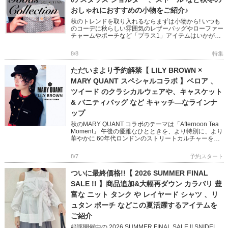
おしゃれにおすすめの小物をご紹介♪
秋のトレンドを取り入れるならまずは小物から! いつも
のコーデに秋らしい雰囲気のレザーバッグやローファー
チャームやポーチなど「プラス1」アイテムはいかがで
すか? フェミニンからモード、オフィスユースまで幅広
い小物をピック […]
8/8
特集
ただいまより予約解禁【 LILY BROWN ×
MARY QUANT スペシャルコラボ 】ベロア 、
ツイード のクラシカルウェアや、キャスケット
& バニティバッグ など キャッチ―なラインナ
ップ
秋のMARY QUANT コラボのテーマは「Afternoon Tea
Moment」 午後の優雅なひとときを、より特別に、より
華やかに 60年代ロンドンのストリートカルチャーを象
徴する MARY QUANTとのコラボレ […]
8/7
予約スタート
ついに最終価格!!【 2026 SUMMER FINAL
SALE !! 】商品追加&大幅再ダウン カラバリ 豊
富な ニット タンク や レイヤード シャツ 、リ
ュタン ポーチ などこの夏活躍するアイテムを
ご紹介
好評開催中の 2026 SUMMER FINAL SALE !! SNIDEL ,