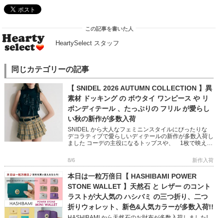
この記事を書いた人
HeartySelect スタッフ
同じカテゴリーの記事
【 SNIDEL 2026 AUTUMN COLLECTION 】異
素材 ドッキング の ボウタイ ワンピース や リ
ボンディテール 、たっぷりの フリル が愛らし
い秋の新作が多数入荷
SNIDEL から大人なフェミニンスタイルにぴったりな
デコラティブで愛らしいディテールの新作が多数入荷し
ました コーデの主役になるトップスや、 1枚で映える
ニットワンピースなど 秋のおしゃれが楽しくなるアイ
テムばかり […]
8/6
新作入荷
本日は一粒万倍日【 HASHIBAMI POWER
STONE WALLET 】天然石 と レザー のコント
ラストが大人気の ハシバミ の三つ折り、二つ
折りウォレット、新色&人気カラーが多数入荷!!
HASHIBAMI から天然石のお財布が多数入荷しました!