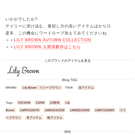
いかがでしたか?
デイリーに溶け込む、着回し力の高いアイテムばかり◎
是非、この機会にワードローブ加えてみてくださいね.
＞＞
LILY BROWN AUTUMN COLLECTION
＞＞
LILY BROWN 入荷済新作はこちら
このブランドのアイテムを見る
Blog TAG
BRAND:
Lily Brown リリーブラウン
ITEM:
全アイテム
Tags:
2023AW
23AW
23秋冬
Lily
Brown
LWFP234076
LWGH234328
LWND234096
LWNT234095
リリ
ーブラウン
冬アイテム
秋アイテム
SNS