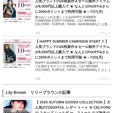
人気ブランドの26秋新作＆セール除外アイテム
が8,000円以上購入で ★ なんと10%OFF&さら
に3000ポイントまで利用可能 ★～7/27(月)
夏のおしゃれが楽しくなるHAPPY SUMMER
CAMPAIGN START !! SNIDEL , LILY BROWN ,
CELFORD , FURFUR , YAHKI , HASHIBAMIなど 人気ブ
ランド […]
7/21
イベント
【 HAPPY SUMMER CAMPAIGN START !! 】
人気ブランドの26秋新作＆セール除外アイテム
が8,000円以上購入で ★ なんと10%OFF&さら
に3000ポイントまで利用可能 ★～7/20(月)
HAPPY SUMMER CAMPAIGN START !!夏のワードロー
ブを増やす大チャンス SNIDEL , LILY BROWN ,
CELFORD , FURFUR , YAHKI , HASHIBAMIなど 人 […]
7/14
イベント
Lily Brown リリーブラウンの記事
【 2026 AUTUMN GOODS COLLECTION 】大
人気のTODAYFUL レザー トート や CELFORD
の スタッズ ショルダ ー、ストール など秋冬の