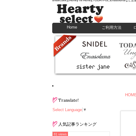
snidel,deicy,Honey mi Honey,TODAYFU
Home
ご利用方法
HOM
Translate!
Select Language
▼
人気記事ランキング
81 views