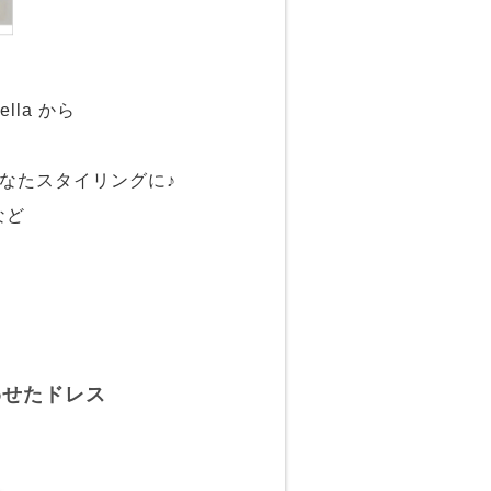
lla から
なたスタイリングに♪
など
わせたドレス