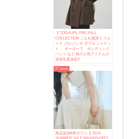
【 TODAUFIL PRE-FALL
COLLECTION こなれ感漂う スエ
ード ブルゾン や ダブル ジャケッ
ト 、 ボーダー T、 ボンディング
パンツ など 秋の人気アイテムが
追加生産決定!!
37 views
商品追加&再ダウン【 2026
SUMMER SALE MAX60%OFF!!