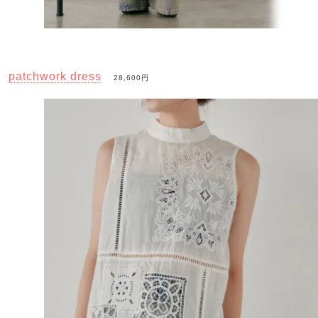
patchwork dress
28,600円