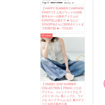
【 HAPPY SUMMER CAMPAIGN
START !! 】人気ブランドの26秋
新作＆セール除外アイテムが
8,000円以上購入で ★ なんと
10%OFF&さらに3000ポイントま
で利用可能 ★～7/13(月)
39 views
【 SNIDEL 2026 SUMMER
COLLECTION 】PINGU コラボ
アイテム、トレンドライクな ア
メスリ や ジレ 風トップス、ワイ
ドな カーブ デニム など 夏のデイ
リーを彩る新作入荷