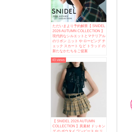
ただいまより予約解禁【 SNIDEL
2026 AUTUMN COLLECTION 】
現代的なシルエットとマテリアル
のリボン ニット や ロービング チ
ェック スカート など トラッド の
新たなかたちをご提案
43 views
【 SNIDEL 2026 AUTUMN
COLLECTION 】異素材 ドッキン
グ の ボウタイ ワンピース や リ