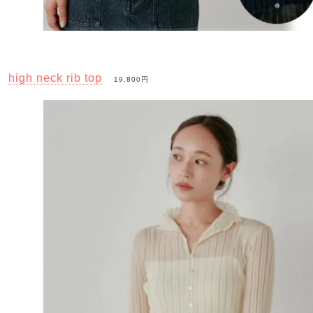
high neck rib top
19,800円