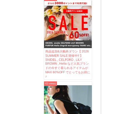
商品追加&大幅再ダウン【 2026
SUMMER SALE 開催中!! 】
SNIDEL , CELFORD , LILY
BROWN , Hella など人気ブラン
ドの今すぐ着られるアイテムが
MAX 60%OFF でとってもお得に
♪
43 views