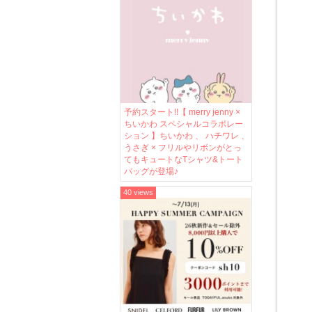
予約スタート!!【 merry jenny ×
ちいかわ スペシャルコラボレー
ション 】ちいかわ 、 ハチワレ 、
うさぎ × フリルやリボンがとっ
てもキュートなTシャツ&トート
バッグが登場♪
40 views