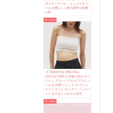
ボンディテール 、たっぷりの フ
リル が愛らしい秋の新作が多数
入荷
42 views
【 TODAYFUL PRE-FALL
COLLECTION 】定番人気の カッ
プイン ブラトップ や ビブラム ソ
ール が入荷! トレンド の ヴィン
テージ キャミ や シアー バックパ
ック などおしゃれさん必見
41 views