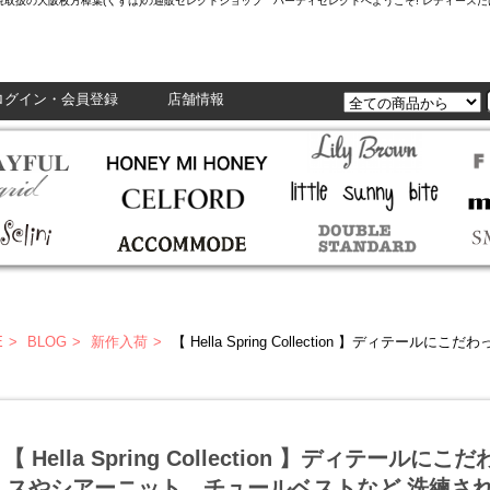
L,Enasolunaなど正規取扱の大阪枚方樟葉(くずは)の通販セレクトショップ ハーティセレクトへようこそ! レ
ログイン・会員登録
店舗情報
E
BLOG
新作入荷
【 Hella Spring Collection 】ディテールにこだわったパッチワークドレスやシア
【 Hella Spring Collection 】ディテー
スやシアーニット、チュールベストなど 洗練さ