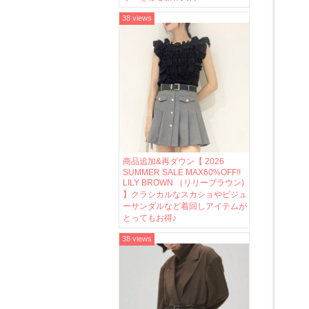
38 views
商品追加&再ダウン【 2026
SUMMER SALE MAX60%OFF!!
LILY BROWN （リリーブラウン)
】クラシカルなスカショやビジュ
ーサンダルなど着回しアイテムが
とってもお得♪
38 views