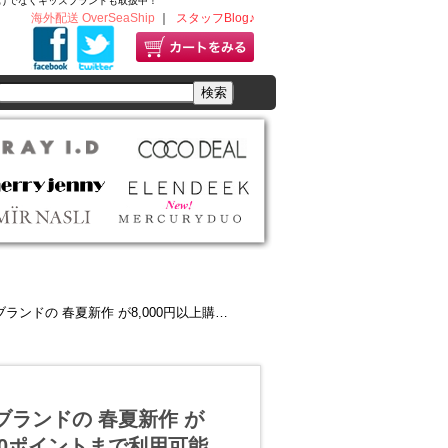
ディースだけでなくキッズブランドも取扱中！
海外配送 OverSeaShip
｜
スタッフBlog♪
円以上購入で ★なんと12%OFF&さらに3000ポイントまで利用可能★
人気ブランドの 春夏新作 が
000ポイントまで利用可能