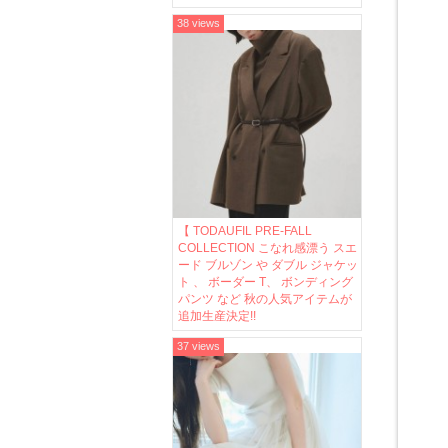
38 views
【 TODAUFIL PRE-FALL
COLLECTION こなれ感漂う スエ
ード ブルゾン や ダブル ジャケッ
ト 、 ボーダー T、 ボンディング
パンツ など 秋の人気アイテムが
追加生産決定!!
37 views