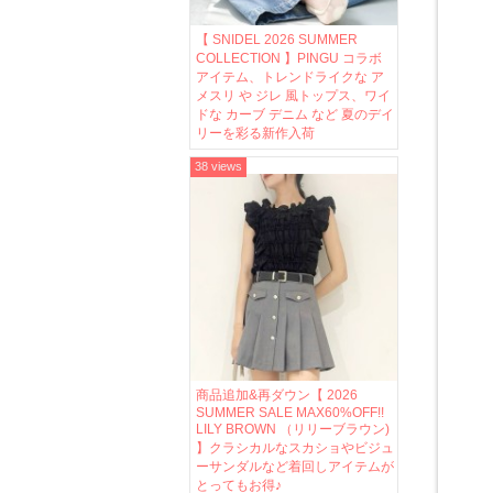
【 SNIDEL 2026 SUMMER
COLLECTION 】PINGU コラボ
アイテム、トレンドライクな ア
メスリ や ジレ 風トップス、ワイ
ドな カーブ デニム など 夏のデイ
リーを彩る新作入荷
38 views
商品追加&再ダウン【 2026
SUMMER SALE MAX60%OFF!!
LILY BROWN （リリーブラウン)
】クラシカルなスカショやビジュ
ーサンダルなど着回しアイテムが
とってもお得♪