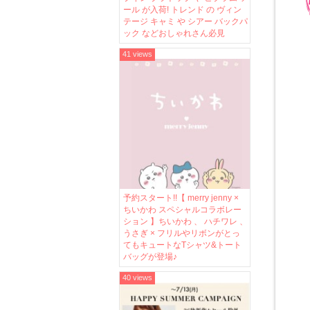
ール が入荷! トレンド の ヴィン
テージ キャミ や シアー バックパ
ック などおしゃれさん必見
41 views
予約スタート!!【 merry jenny ×
ちいかわ スペシャルコラボレー
ション 】ちいかわ 、 ハチワレ 、
うさぎ × フリルやリボンがとっ
てもキュートなTシャツ&トート
バッグが登場♪
40 views