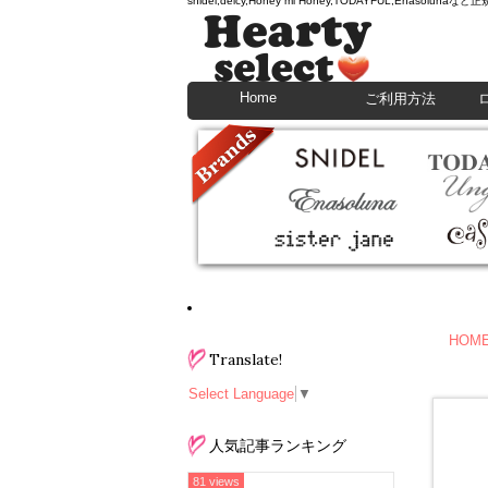
snidel,deicy,Honey mi Honey,TODAYFU
Home
ご利用方法
HOM
Translate!
Select Language
▼
人気記事ランキング
81 views