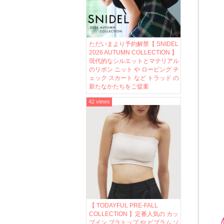
ただいまより予約解禁【 SNIDEL
2026 AUTUMN COLLECTION 】
現代的なシルエットとマテリアル
のリボン ニット や ロービング チ
ェック スカート など トラッド の
新たなかたちをご提案
42 views
【 TODAYFUL PRE-FALL
COLLECTION 】定番人気の カッ
プイン ブラトップ や ビブラム ソ