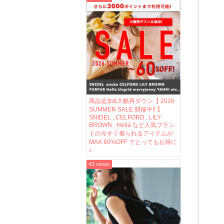
商品追加&大幅再ダウン【 2026
SUMMER SALE 開催中!! 】
SNIDEL , CELFORD , LILY
BROWN , Hella など人気ブラン
ドの今すぐ着られるアイテムが
MAX 60%OFF でとってもお得に
♪
43 views