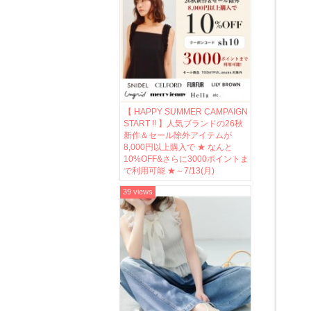
【 HAPPY SUMMER CAMPAIGN
START !! 】人気ブランドの26秋
新作＆セール除外アイテムが
8,000円以上購入で ★ なんと
10%OFF&さらに3000ポイントま
で利用可能 ★～7/13(月)
39 views