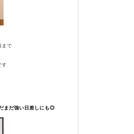
柄まで
です
N まだまだ強い日差しにも◎