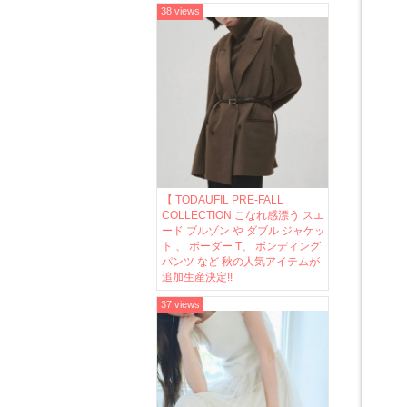
38 views
【 TODAUFIL PRE-FALL
COLLECTION こなれ感漂う スエ
ード ブルゾン や ダブル ジャケッ
ト 、 ボーダー T、 ボンディング
パンツ など 秋の人気アイテムが
追加生産決定!!
37 views