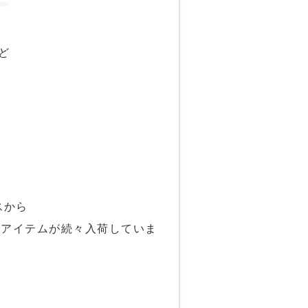
など
スから
たアイテムが続々入荷していま