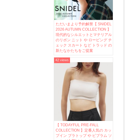
ただいまより予約解禁【 SNIDEL
2026 AUTUMN COLLECTION 】
現代的なシルエットとマテリアル
のリボン ニット や ロービング チ
ェック スカート など トラッド の
新たなかたちをご提案
42 views
【 TODAYFUL PRE-FALL
COLLECTION 】定番人気の カッ
プイン ブラトップ や ビブラム ソ