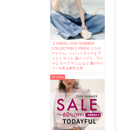
【 SNIDEL 2026 SUMMER
COLLECTION 】PINGU コラボ
アイテム、トレンドライクな ア
メスリ や ジレ 風トップス、ワイ
ドな カーブ デニム など 夏のデイ
リーを彩る新作入荷
39 views