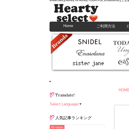
snidel,deicy,Honey mi Honey,TODAYFU
Home
ご利用方法
HOM
Translate!
Select Language
▼
人気記事ランキング
46 views