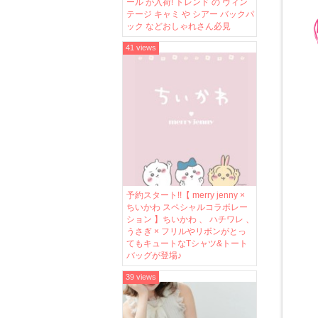
ール が入荷! トレンド の ヴィン
テージ キャミ や シアー バックパ
ック などおしゃれさん必見
41 views
予約スタート!!【 merry jenny ×
ちいかわ スペシャルコラボレー
ション 】ちいかわ 、 ハチワレ 、
うさぎ × フリルやリボンがとっ
てもキュートなTシャツ&トート
バッグが登場♪
39 views