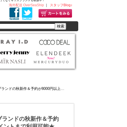
ディースだけでなくキッズブランドも取扱中！
海外配送 OverSeaShip
｜
スタッフBlog♪
000円以上購入で★11%OFF&さらに3000ポイントまで利用可能★
】人気ブランドの秋新作＆予約
0ポイントまで利用可能★