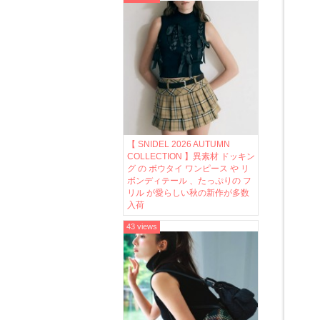
【 SNIDEL 2026 AUTUMN
COLLECTION 】異素材 ドッキン
グ の ボウタイ ワンピース や リ
ボンディテール 、たっぷりの フ
リル が愛らしい秋の新作が多数
入荷
43 views