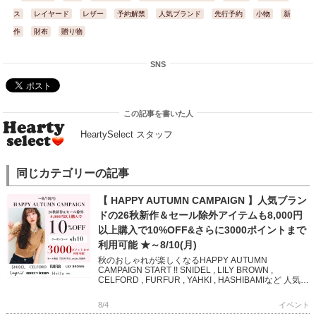
ス
レイヤード
レザー
予約解禁
人気ブランド
先行予約
小物
新
作
財布
贈り物
SNS
この記事を書いた人
HeartySelect スタッフ
同じカテゴリーの記事
【 HAPPY AUTUMN CAMPAIGN 】人気ブラン
ドの26秋新作＆セール除外アイテムも8,000円
以上購入で10%OFF&さらに3000ポイントまで
利用可能 ★～8/10(月)
秋のおしゃれが楽しくなるHAPPY AUTUMN
CAMPAIGN START !! SNIDEL , LILY BROWN ,
CELFORD , FURFUR , YAHKI , HASHIBAMIなど 人気ブ
ランド […]
8/4
イベント