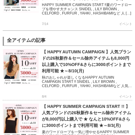
HAPPY SUMMER CAMPAIGN START !!夏のワードロー
ブを増やす大チャンス SNIDEL , LILY BROWN ,
CELFORD , FURFUR , YAHKI , HASHIBAMIなど 人 […]
7/14
イベント
全アイテムの記事
【 HAPPY AUTUMN CAMPAIGN 】人気ブラン
ドの26秋新作＆セール除外アイテムも8,000円
以上購入で10%OFF&さらに3000ポイントまで
利用可能 ★～8/10(月)
秋のおしゃれが楽しくなるHAPPY AUTUMN
CAMPAIGN START !! SNIDEL , LILY BROWN ,
CELFORD , FURFUR , YAHKI , HASHIBAMIなど 人気ブ
ランド […]
8/4
イベント
【 HAPPY SUMMER CAMPAIGN START !! 】
人気ブランドの26秋新作＆セール除外アイテム
が8,000円以上購入で ★ なんと10%OFF&さら
に3000ポイントまで利用可能 ★～8/3(月)
夏のワードローブを一気に増やせるHAPPY SUMMER