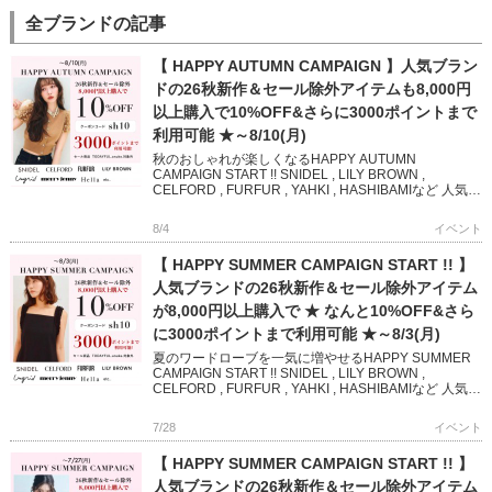
全ブランドの記事
【 HAPPY AUTUMN CAMPAIGN 】人気ブラン
ドの26秋新作＆セール除外アイテムも8,000円
以上購入で10%OFF&さらに3000ポイントまで
利用可能 ★～8/10(月)
秋のおしゃれが楽しくなるHAPPY AUTUMN
CAMPAIGN START !! SNIDEL , LILY BROWN ,
CELFORD , FURFUR , YAHKI , HASHIBAMIなど 人気ブ
ランド […]
8/4
イベント
【 HAPPY SUMMER CAMPAIGN START !! 】
人気ブランドの26秋新作＆セール除外アイテム
が8,000円以上購入で ★ なんと10%OFF&さら
に3000ポイントまで利用可能 ★～8/3(月)
夏のワードローブを一気に増やせるHAPPY SUMMER
CAMPAIGN START !! SNIDEL , LILY BROWN ,
CELFORD , FURFUR , YAHKI , HASHIBAMIなど 人気
[…]
7/28
イベント
【 HAPPY SUMMER CAMPAIGN START !! 】
人気ブランドの26秋新作＆セール除外アイテム