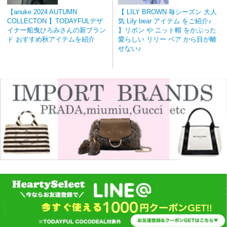
【anuke 2024 AUTUMN
【 LILY BROWN 毎シーズン 大人
COLLECTON 】TODAYFULデザ
気 Lily bear アイテム をご紹介♪
イナー船曳ひろみさんの新ブラン
】リボン や ニット帽 をかぶった
ド おすすめ秋アイテムを紹介
愛らしい リリー ベア から目が離
せない♪