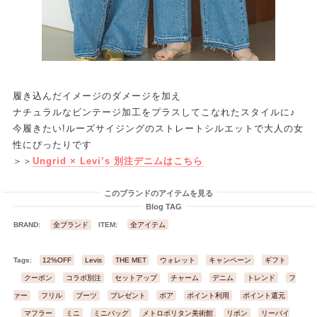
履き込んだイメージのダメージを加え
ナチュラルなビンテージ加工をプラスしてこなれたスタイルに♪
今履きたい!ルーズサイジングのストレートシルエットで大人の女
性にぴったりです
＞＞
Ungrid × Levi’s 別注デニムはこちら
このブランドのアイテムを見る
Blog TAG
BRAND:
全ブランド
ITEM:
全アイテム
Tags:
12%OFF
Levis
THE MET
ウォレット
キャンペーン
ギフト
クーポン
コラボ別注
セットアップ
チャーム
デニム
トレンド
フ
ァー
フリル
ブーツ
プレゼント
ボア
ポイント利用
ポイント還元
マフラー
ミニ
ミニバッグ
メトロポリタン美術館
リボン
リーバイ