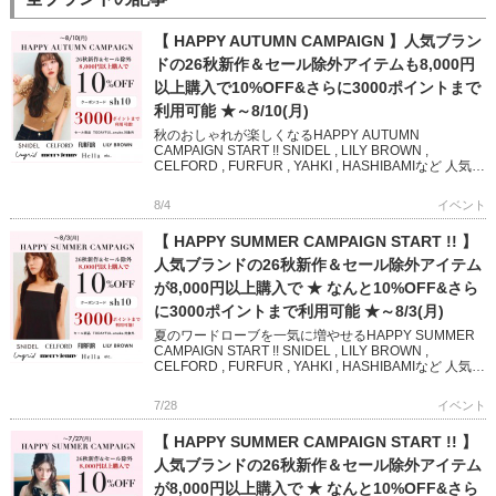
【 HAPPY AUTUMN CAMPAIGN 】人気ブラン
ドの26秋新作＆セール除外アイテムも8,000円
以上購入で10%OFF&さらに3000ポイントまで
利用可能 ★～8/10(月)
秋のおしゃれが楽しくなるHAPPY AUTUMN
CAMPAIGN START !! SNIDEL , LILY BROWN ,
CELFORD , FURFUR , YAHKI , HASHIBAMIなど 人気ブ
ランド […]
8/4
イベント
【 HAPPY SUMMER CAMPAIGN START !! 】
人気ブランドの26秋新作＆セール除外アイテム
が8,000円以上購入で ★ なんと10%OFF&さら
に3000ポイントまで利用可能 ★～8/3(月)
夏のワードローブを一気に増やせるHAPPY SUMMER
CAMPAIGN START !! SNIDEL , LILY BROWN ,
CELFORD , FURFUR , YAHKI , HASHIBAMIなど 人気
[…]
7/28
イベント
【 HAPPY SUMMER CAMPAIGN START !! 】
人気ブランドの26秋新作＆セール除外アイテム
が8,000円以上購入で ★ なんと10%OFF&さら