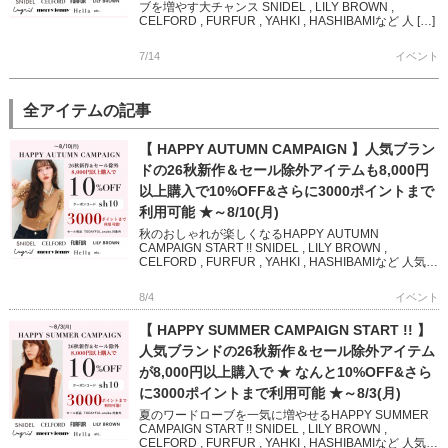
ブを増やす大チャンス SNIDEL , LILY BROWN ,
CELFORD , FURFUR , YAHKI , HASHIBAMIなど 人 […]
7/14
イベント
全アイテムの記事
【 HAPPY AUTUMN CAMPAIGN 】人気ブラン
ドの26秋新作＆セール除外アイテムも8,000円
以上購入で10%OFF&さらに3000ポイントまで
利用可能 ★～8/10(月)
秋のおしゃれが楽しくなるHAPPY AUTUMN
CAMPAIGN START !! SNIDEL , LILY BROWN ,
CELFORD , FURFUR , YAHKI , HASHIBAMIなど 人気ブ
ランド […]
8/4
イベント
【 HAPPY SUMMER CAMPAIGN START !! 】
人気ブランドの26秋新作＆セール除外アイテム
が8,000円以上購入で ★ なんと10%OFF&さら
に3000ポイントまで利用可能 ★～8/3(月)
夏のワードローブを一気に増やせるHAPPY SUMMER
CAMPAIGN START !! SNIDEL , LILY BROWN ,
CELFORD , FURFUR , YAHKI , HASHIBAMIなど 人気