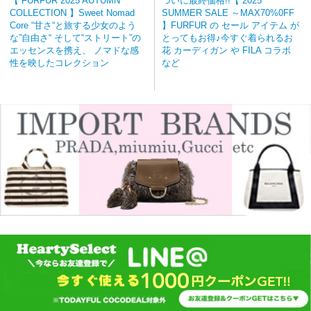
【 FURFUR 2025 AUTUMN
ついに最終価格!!【 2025
COLLECTION 】Sweet Nomad
SUMMER SALE ～MAX70%0FF
Core “甘さ“と旅する少女のよう
】FURFUR の セール アイテム が
な”自由さ“ そして“ストリート”の
とってもお得♪今すぐ着られるお
エッセンスを携え、 ノマドな感
花 カーディガン や FILA コラボ
性を映したコレクション
など