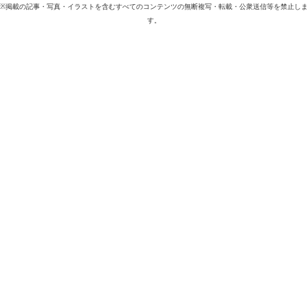
※掲載の記事・写真・イラストを含むすべてのコンテンツの無断複写・転載・公衆送信等を禁止しま
す。