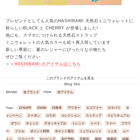
プレゼントとしても人気のHASHIBAMI 天然石ミニウォレットに
秋らしいBLACK と CHERRY が登場しました!
他にも、スマホにつけられる天然石ストラップ
ミニウォレットの人気カラーも続々再入荷しています
新しい季節に、夏のレジャーにぴったりな小物たち
ぜひご覧ください
＞＞
HASHIBAMI のアイテムはこちら
このブランドのアイテムを見る
Blog TAG
BRAND:
全ブランド
ITEM:
全アイテム
Tags:
11%OFF
25AW
25秋冬
アウター
エコファー
カラバリ
キ
ャンペーン
クーポン
コラボ
コレクション
ストラップ
スピリチュアル
ダウン
チェック
デタッチャブル
トレンド
トート
ファー
フラワ
ー
フリル
ポイント利用
ポイント還元
ミニウォレット
ミニ丈
ムー
トン
リリーベア
ロービング
先行予約
天然石
新作
秋新作
絵画