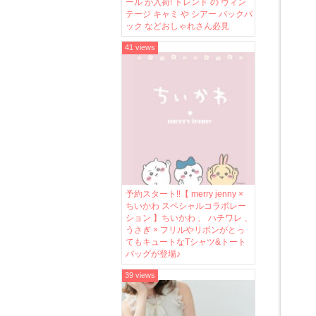
ール が入荷! トレンド の ヴィン
テージ キャミ や シアー バックパ
ック などおしゃれさん必見
41 views
予約スタート!!【 merry jenny ×
ちいかわ スペシャルコラボレー
ション 】ちいかわ 、 ハチワレ 、
うさぎ × フリルやリボンがとっ
てもキュートなTシャツ&トート
バッグが登場♪
39 views