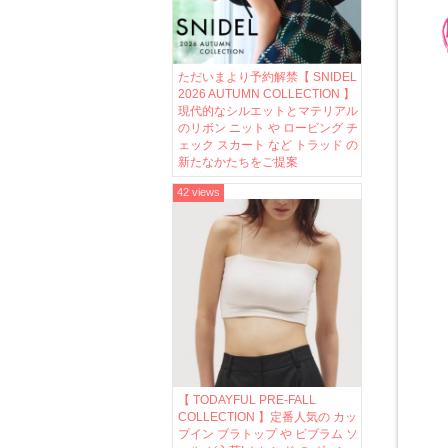
ただいまより予約解禁【 SNIDEL
2026 AUTUMN COLLECTION 】
現代的なシルエットとマテリアル
のリボン ニット や ロービング チ
ェック スカート など トラッド の
新たなかたちをご提案
42 views
【 TODAYFUL PRE-FALL
COLLECTION 】定番人気の カッ
プイン ブラトップ や ビブラム ソ