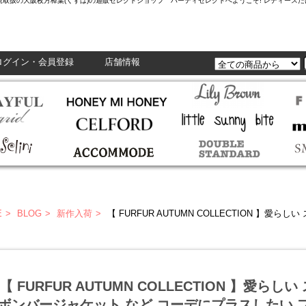
L,Enasolunaなど正規取扱の大阪枚方樟葉(くずは)の通販セレクトショップ ハーティセレクトへようこそ! レ
ログイン・会員登録
店舗情報
E
BLOG
新作入荷
【 FURFUR AUTUMN COLLECTION 】愛らしい ストール や チャーム 、ボ
【 FURFUR AUTUMN COLLECTION 】愛らし
ボンバージャケット など コーデにプラスしたい 