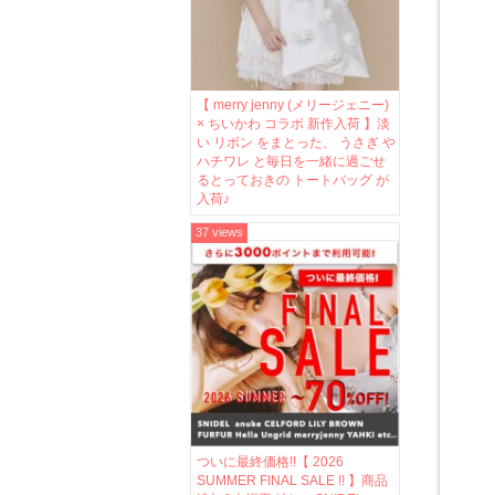
【 merry jenny (メリージェニー)
× ちいかわ コラボ 新作入荷 】淡
い リボン をまとった、 うさぎ や
ハチワレ と毎日を一緒に過ごせ
るとっておきの トートバッグ が
入荷♪
37 views
ついに最終価格!!【 2026
SUMMER FINAL SALE !! 】商品