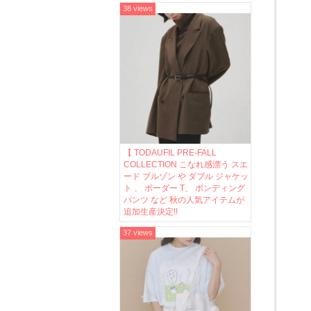
38 views
【 TODAUFIL PRE-FALL
COLLECTION こなれ感漂う スエ
ード ブルゾン や ダブル ジャケッ
ト 、 ボーダー T、 ボンディング
パンツ など 秋の人気アイテムが
追加生産決定!!
37 views