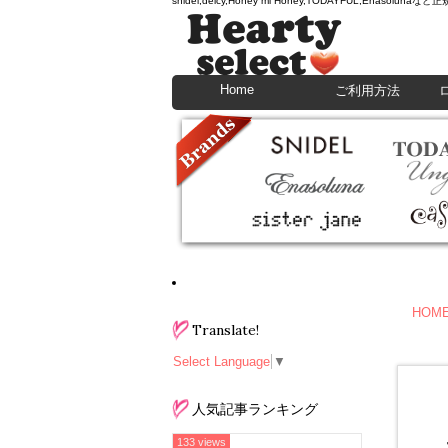
snidel,deicy,Honey mi Honey,TODAYFU
Home
ご利用方法
HOM
Translate!
Select Language
▼
人気記事ランキング
133 views