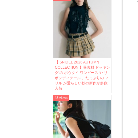
【 SNIDEL 2026 AUTUMN
COLLECTION 】異素材 ドッキン
グ の ボウタイ ワンピース や リ
ボンディテール 、たっぷりの フ
リル が愛らしい秋の新作が多数
入荷
43 views