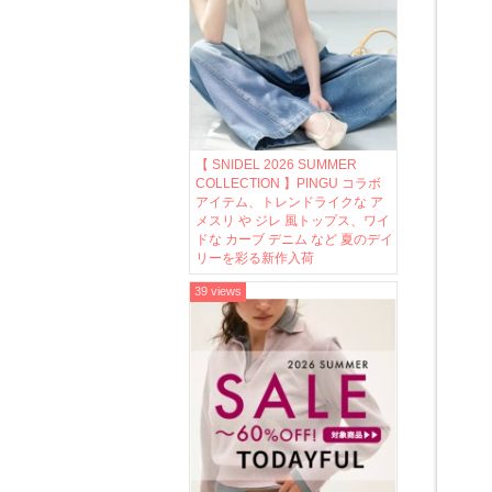
【 SNIDEL 2026 SUMMER
COLLECTION 】PINGU コラボ
アイテム、トレンドライクな ア
メスリ や ジレ 風トップス、ワイ
ドな カーブ デニム など 夏のデイ
リーを彩る新作入荷
39 views