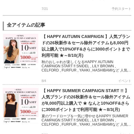
バリエーション豊かなワンピースやショー […]
7/21
予約スタート
全アイテムの記事
【 HAPPY AUTUMN CAMPAIGN 】人気ブラン
ドの26秋新作＆セール除外アイテムも8,000円
以上購入で10%OFF&さらに3000ポイントまで
利用可能 ★～8/10(月)
秋のおしゃれが楽しくなるHAPPY AUTUMN
CAMPAIGN START !! SNIDEL , LILY BROWN ,
CELFORD , FURFUR , YAHKI , HASHIBAMIなど 人気ブ
ランド […]
8/4
イベント
【 HAPPY SUMMER CAMPAIGN START !! 】
人気ブランドの26秋新作＆セール除外アイテム
が8,000円以上購入で ★ なんと10%OFF&さら
に3000ポイントまで利用可能 ★～8/3(月)
夏のワードローブを一気に増やせるHAPPY SUMMER
CAMPAIGN START !! SNIDEL , LILY BROWN ,
CELFORD , FURFUR , YAHKI , HASHIBAMIなど 人気
[…]