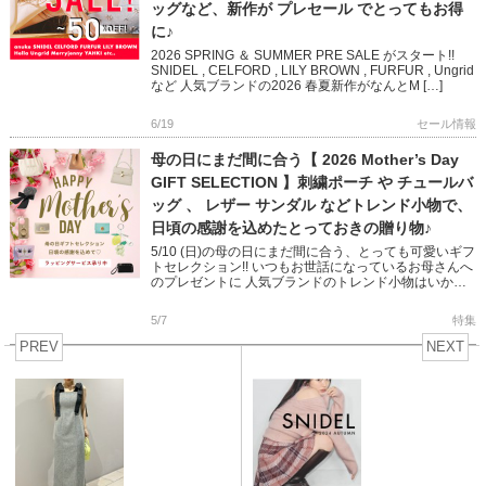
ッグなど、新作が プレセール でとってもお得
に♪
2026 SPRING ＆ SUMMER PRE SALE がスタート!!
SNIDEL , CELFORD , LILY BROWN , FURFUR , Ungrid
など 人気ブランドの2026 春夏新作がなんとM […]
6/19
セール情報
母の日にまだ間に合う【 2026 Mother’s Day
GIFT SELECTION 】刺繍ポーチ や チュールバ
ッグ 、 レザー サンダル などトレンド小物で、
日頃の感謝を込めたとっておきの贈り物♪
5/10 (日)の母の日にまだ間に合う、とっても可愛いギフ
トセレクション!! いつもお世話になっているお母さんへ
のプレゼントに 人気ブランドのトレンド小物はいかが
ですか? デイリーにおでかけにあると嬉しいバッグやサ
ンダル […]
5/7
特集
PREV
NEXT