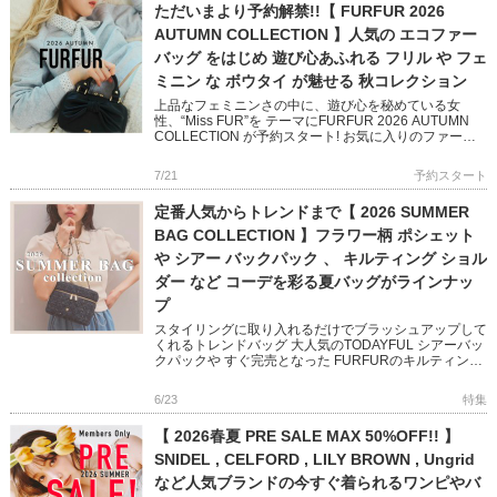
ただいまより予約解禁!!【 FURFUR 2026
AUTUMN COLLECTION 】人気の エコファー
バッグ をはじめ 遊び心あふれる フリル や フェ
ミニン な ボウタイ が魅せる 秋コレクション
上品なフェミニンさの中に、遊び心を秘めている女
性、“Miss FUR”を テーマにFURFUR 2026 AUTUMN
COLLECTION が予約スタート! お気に入りのファー、
甘いフリル、だけじゃない トラッドやクラ […]
7/21
予約スタート
定番人気からトレンドまで【 2026 SUMMER
BAG COLLECTION 】フラワー柄 ポシェット
や シアー バックパック 、 キルティング ショル
ダー など コーデを彩る夏バッグがラインナッ
プ
スタイリングに取り入れるだけでブラッシュアップして
くれるトレンドバッグ 大人気のTODAYFUL シアーバッ
クパックや すぐ完売となった FURFURのキルティング
シリーズは追加予約受付中! CELFORD のビジューが
[…]
6/23
特集
【 2026春夏 PRE SALE MAX 50%OFF!! 】
SNIDEL , CELFORD , LILY BROWN , Ungrid
など人気ブランドの今すぐ着られるワンピやバ