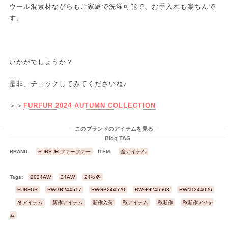
ウール混素材ながらもご家庭で洗濯可能で、お手入れも楽ちんで
す。
いかがでしょうか？
是非、チェックしてみてくださいね♪
＞＞
FURFUR 2024 AUTUMN COLLECTION
このブランドのアイテムを見る
Blog TAG
BRAND:
FURFUR ファーファー
ITEM:
全アイテム
Tags:
2024AW
24AW
24秋冬
FURFUR
RWGB244517
RWGB244520
RWGG245503
RWNT244026
R
冬アイテム
新作アイテム
新作入荷
秋アイテム
秋新作
秋新作アイテ
ム