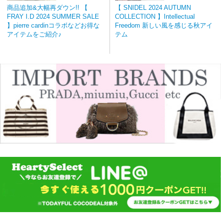
商品追加&大幅再ダウン!! 【
【 SNIDEL 2024 AUTUMN
FRAY I.D 2024 SUMMER SALE
COLLECTION 】Intellectual
】pierre cardinコラボなどお得な
Freedom 新しい風を感じる秋アイ
アイテムをご紹介♪
テム