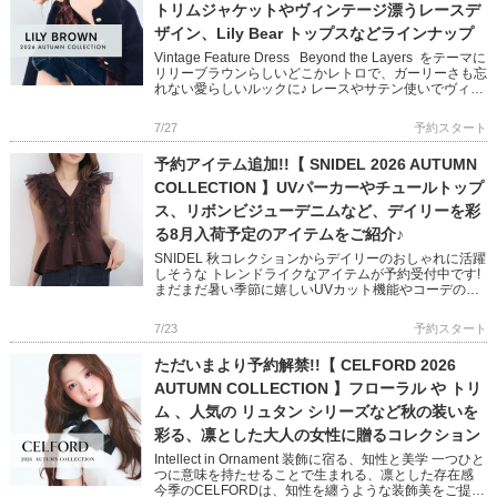
トリムジャケットやヴィンテージ漂うレースデ
ザイン、Lily Bear トップスなどラインナップ
Vintage Feature Dress Beyond the Layers をテーマに
リリーブラウンらしいどこかレトロで、ガーリーさも忘
れない愛らしいルックに♪ レースやサテン使いでヴィン
テージ感を醸し出し […]
7/27
予約スタート
予約アイテム追加!!【 SNIDEL 2026 AUTUMN
COLLECTION 】UVパーカーやチュールトップ
ス、リボンビジューデニムなど、デイリーを彩
る8月入荷予定のアイテムをご紹介♪
SNIDEL 秋コレクションからデイリーのおしゃれに活躍
しそうな トレンドライクなアイテムが予約受付中です!
まだまだ暑い季節に嬉しいUVカット機能やコーデの主
役になるチュール使いやリボンディテール 1点投入で映
えるスタ […]
7/23
予約スタート
ただいまより予約解禁!!【 CELFORD 2026
AUTUMN COLLECTION 】フローラル や トリ
ム 、人気の リュタン シリーズなど秋の装いを
彩る、凛とした大人の女性に贈るコレクション
Intellect in Ornament 装飾に宿る、知性と美学 一つひと
つに意味を持たせることで生まれる、凛とした存在感
今季のCELFORDは、知性を纏うような装飾美をご提案