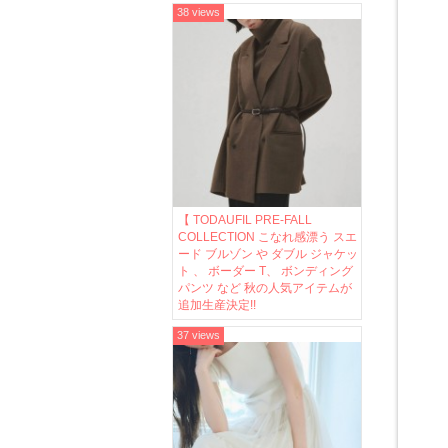
38 views
【 TODAUFIL PRE-FALL
COLLECTION こなれ感漂う スエ
ード ブルゾン や ダブル ジャケッ
ト 、 ボーダー T、 ボンディング
パンツ など 秋の人気アイテムが
追加生産決定!!
37 views