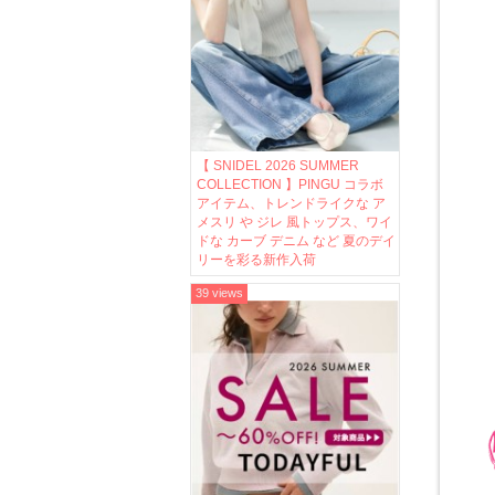
【 SNIDEL 2026 SUMMER
COLLECTION 】PINGU コラボ
アイテム、トレンドライクな ア
メスリ や ジレ 風トップス、ワイ
ドな カーブ デニム など 夏のデイ
リーを彩る新作入荷
39 views