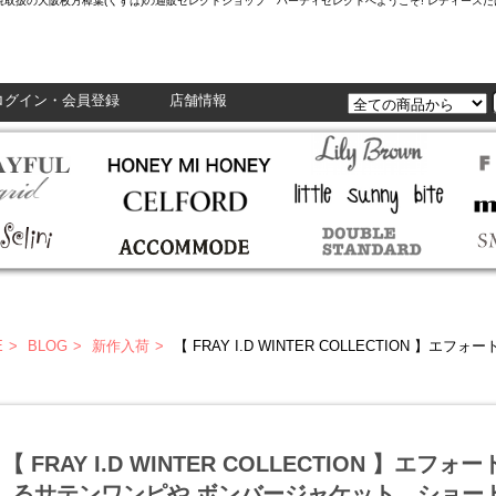
L,Enasolunaなど正規取扱の大阪枚方樟葉(くずは)の通販セレクトショップ ハーティセレクトへようこそ! レ
ログイン・会員登録
店舗情報
E
BLOG
新作入荷
【 FRAY I.D WINTER COLLECTION 】エフォートレスなスタイルが映え
【 FRAY I.D WINTER COLLECTION 】
るサテンワンピや ボンバージャケット、ショー