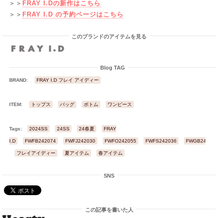
＞＞
FRAY I.Dの新作はこちら
＞＞
FRAY I.D の予約ページはこちら
このブランドのアイテムを見る
Blog TAG
BRAND:
FRAY I.D フレイ アイディー
ITEM:
トップス
バッグ
ボトム
ワンピース
Tags:
2024SS
24SS
24春夏
FRAY
I.D
FWFB242074
FWFJ242030
FWFO242055
FWFS242036
FWGB24132
フレイアイディー
夏アイテム
春アイテム
SNS
この記事を書いた人