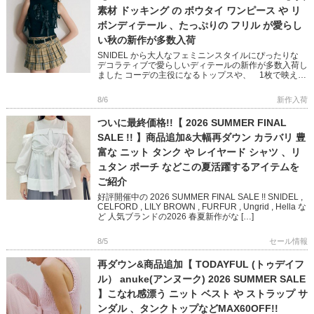
素材 ドッキング の ボウタイ ワンピース や リ
ボンディテール 、たっぷりの フリル が愛らし
い秋の新作が多数入荷
SNIDEL から大人なフェミニンスタイルにぴったりな
デコラティブで愛らしいディテールの新作が多数入荷し
ました コーデの主役になるトップスや、 1枚で映える
ニットワンピースなど 秋のおしゃれが楽しくなるアイ
テムばかり […]
8/6
新作入荷
ついに最終価格!!【 2026 SUMMER FINAL
SALE !! 】商品追加&大幅再ダウン カラバリ 豊
富な ニット タンク や レイヤード シャツ 、リ
ュタン ポーチ などこの夏活躍するアイテムを
ご紹介
好評開催中の 2026 SUMMER FINAL SALE !! SNIDEL ,
CELFORD , LILY BROWN , FURFUR , Ungrid , Hella な
ど 人気ブランドの2026 春夏新作がな […]
8/5
セール情報
再ダウン&商品追加【 TODAYFUL (トゥデイフ
ル） anuke(アンヌーク) 2026 SUMMER SALE
】こなれ感漂う ニット ベスト や ストラップ サ
ンダル 、タンクトップなどMAX60OFF!!