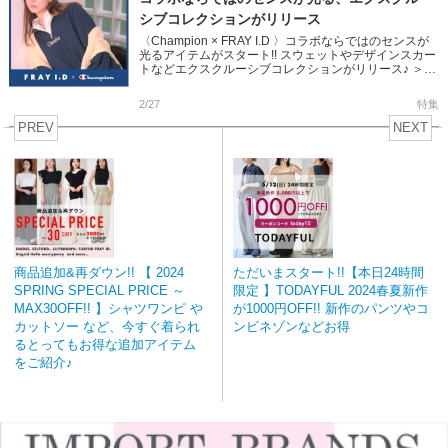
シブコレクションがリリース
〈Champion × FRAY I.D 〉コラボならではのセンスが
光るアイテムがスタート!! スウェットやデザインスカー
トなどエクスクルーシブコレクションがリリース♪ ＞＞
FRAY I.D × Champion Coo […]
2/27
特集
PREV
NEXT
商品追加&再ダウン!! 【 2024
ただいまスタート!!【本日24時間
SPRING SPECIAL PRICE ～
限定 】TODAYFUL 2024春夏新作
MAX30OFF!! 】シャツワンピ や
が1000円OFF!! 新作のパンツやコ
カットソー など、今すぐ着られ
ンビネゾンなどお得
るとってもお得な追加アイテム
をご紹介♪