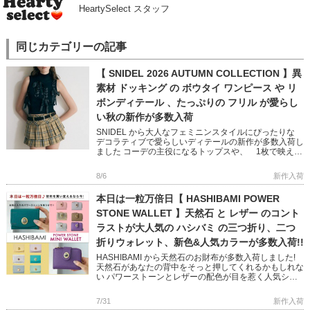
HeartySelect スタッフ
同じカテゴリーの記事
【 SNIDEL 2026 AUTUMN COLLECTION 】異
素材 ドッキング の ボウタイ ワンピース や リ
ボンディテール 、たっぷりの フリル が愛らし
い秋の新作が多数入荷
SNIDEL から大人なフェミニンスタイルにぴったりな
デコラティブで愛らしいディテールの新作が多数入荷し
ました コーデの主役になるトップスや、 1枚で映える
ニットワンピースなど 秋のおしゃれが楽しくなるアイ
テムばかり […]
8/6
新作入荷
本日は一粒万倍日【 HASHIBAMI POWER
STONE WALLET 】天然石 と レザー のコント
ラストが大人気の ハシバミ の三つ折り、二つ
折りウォレット、新色&人気カラーが多数入荷!!
HASHIBAMI から天然石のお財布が多数入荷しました!
天然石があなたの背中をそっと押してくれるかもしれな
い パワーストーンとレザーの配色が目を惹く人気シリ
ーズです 完売していた人気色に加え、Newカラー
「TEAL […]
7/31
新作入荷