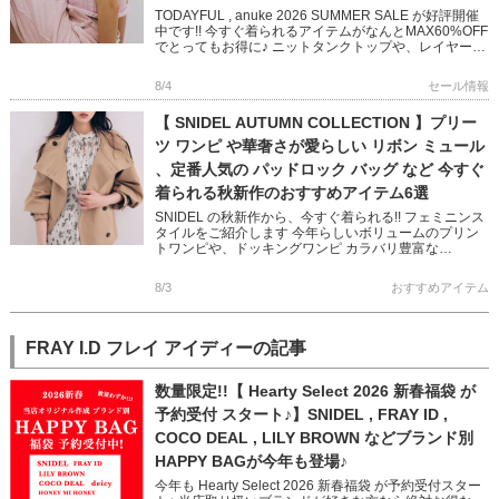
TODAYFUL , anuke 2026 SUMMER SALE が好評開催
中です!! 今すぐ着られるアイテムがなんとMAX60%OFF
でとってもお得に♪ ニットタンクトップや、レイヤード
できるベスト 華奢なストラップ […]
8/4
セール情報
【 SNIDEL AUTUMN COLLECTION 】プリー
ツ ワンピ や華奢さが愛らしい リボン ミュール
、定番人気の パッドロック バッグ など 今すぐ
着られる秋新作のおすすめアイテム6選
SNIDEL の秋新作から、今すぐ着られる!! フェミニンス
タイルをご紹介します 今年らしいボリュームのプリン
トワンピや、ドッキングワンピ カラバリ豊富な
NEWERA キャップや 鍵チャームが可愛いバッグなど
フェミニン […]
8/3
おすすめアイテム
FRAY I.D フレイ アイディーの記事
数量限定!!【 Hearty Select 2026 新春福袋 が
予約受付 スタート♪】SNIDEL , FRAY ID ,
COCO DEAL , LILY BROWN などブランド別
HAPPY BAGが今年も登場♪
今年も Hearty Select 2026 新春福袋 が予約受付スター