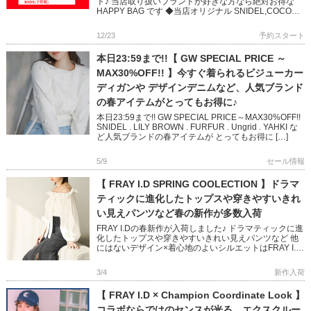
ト♪ 当店取り扱いブランドが好きな方なら絶対お得な
HAPPY BAG です ◆当店オリジナル SNIDEL,COCO
DEAL, FRAY ID, […]
12/23
予約スタート
本日23:59まで!!【 GW SPECIAL PRICE ～
MAX30%OFF!! 】今すぐ着られるビジューカー
ディガンや デザインデニムなど、人気ブランド
の春アイテムがとってもお得に♪
本日23:59まで!! GW SPECIAL PRICE～MAX30%OFF!!
SNIDEL . LILY BROWN . FURFUR . Ungrid . YAHKI な
ど人気ブランドの春アイテムが とってもお得に […]
5/9
セール情報
【 FRAY I.D SPRING COOLECTION 】ドラマ
ティックに進化したトップスや穿きやすいきれ
い見えパンツなど春の新作が多数入荷
FRAY I.Dの春新作が入荷しました♪ ドラマティックに進
化したトップスや穿きやすいきれい見えパンツなど 他
にはないデザイン×着心地のよいシルエットはFRAY I.D
ならでは 周りと差がつくシックな色合いでまとめた春
コ […]
3/4
新作入荷
【 FRAY I.D × Champion Coordinate Look 】
コラボならではのセンスが光る、エクスクルー