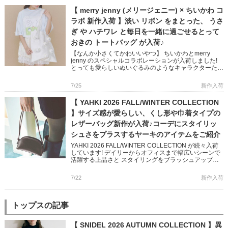
【 merry jenny (メリージェニー) × ちいかわ コ
ラボ 新作入荷 】淡い リボン をまとった、 うさ
ぎ や ハチワレ と毎日を一緒に過ごせるとって
おきの トートバッグ が入荷♪
【なんか小さくてかわいいやつ】 ちいかわとmerry
jenny のスペシャルコラボレーションが入荷しました!
とっても愛らしいぬいぐるみのようなキャラクターたく
さんのせた 大容量のトートバッグ 何でもない日常もた
のしく […]
7/25
新作入荷
【 YAHKI 2026 FALL/WINTER COLLECTION
】サイズ感が愛らしい、くし形や巾着タイプの
レザーバッグ新作が入荷♪コーデにスタイリッ
シュさをプラスするヤーキのアイテムをご紹介
YAHKI 2026 FALL/WINTER COLLECTION が続々入荷
しています! デイリーからオフィスまで幅広いシーンで
活躍する上品さと スタイリングをブラッシュアップし
てくれるかっこよさを兼ね備えた 秋冬の新 […]
7/22
新作入荷
トップスの記事
【 SNIDEL 2026 AUTUMN COLLECTION 】異