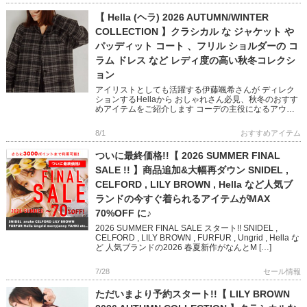
【 Hella (ヘラ) 2026 AUTUMN/WINTER
COLLECTION 】クラシカル な ジャケット や
パッディット コート 、フリル ショルダーの コ
ラム ドレス など レディ度の高い秋冬コレクシ
ョン
アイリストとしても活躍する伊藤颯希さんが ディレク
ションするHellaから おしゃれさん必見、秋冬のおすす
めアイテムをご紹介します コーデの主役になるアウタ
ーやオケージョン映えするワンピースなど ビンテージ
ライクと現代の […]
8/1
おすすめアイテム
ついに最終価格!!【 2026 SUMMER FINAL
SALE !! 】商品追加&大幅再ダウン SNIDEL ,
CELFORD , LILY BROWN , Hella など人気ブ
ランドの今すぐ着られるアイテムがMAX
70%OFF に♪
2026 SUMMER FINAL SALE スタート!! SNIDEL ,
CELFORD , LILY BROWN , FURFUR , Ungrid , Hella な
ど 人気ブランドの2026 春夏新作がなんとM […]
7/28
セール情報
ただいまより予約スタート!!【 LILY BROWN