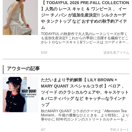
【 TODAYFUL 2026 PRE-FALL COLLECTION
】人気の レース キャミ ＆ ワンピース 、 イー
ジー チノパン が追加生産決定!! シルクカーデ
や タンクトップ など おすすめの秋予約アイテ
ム
TODAYFUL の秋新作で大人気のレースシリーズが早く
も追加生産決定!! これからの季節に活躍する繊細でどこ
かレトロなレースキャミ&ワンピ―スは コーディネート
に抜け感をもたらしてくれます カジュアルからモード
[…]
6/20
追加生産アイテム
アウターの記事
ただいまより予約解禁【 LILY BROWN ×
MARY QUANT スペシャルコラボ 】ベロア 、
ツイード のクラシカルウェアや、キャスケット
& バニティバッグ など キャッチ―なラインナ
ップ
秋のMARY QUANT コラボのテーマは「Afternoon Tea
Moment」 午後の優雅なひとときを、より特別に、より
華やかに 60年代ロンドンのストリートカルチャーを象
徴する MARY QUANTとのコラボレ […]
8/7
予約スタート