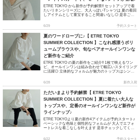
ETRE TOKYO から新作が予約解禁!! セットアップで着
たいリネンシリーズに、大人っぽいTシャツは 夏の着回
しアイテムとして重宝すること間違いなし◎ 是非ご覧
ください!! ＞＞ETRE TOKYO の予約ページはこ […]
6/29
予約スタート
夏のワードローブに♪【 ETRE TOKYO
SUMMER COLLECTION 】こなれ感漂うボリ
ュームブラウスや、旬なベアオールインワンな
ど新作をご紹介
ETRE TOKYO の夏の新作をご紹介!! 1枚で映えるワン
ピ、オールインワンは組み合わせて幅広いスタイリング
に活躍◎ 立体的なフォルムが魅力のトップスはシンプ
ルコーデもランクアップしてくれます ぜひご覧くださ
いね! […]
6/28
新作入荷
ただいまより予約解禁【 ETRE TOKYO
SUMMER COLLECTION 】夏に着たい大人な
トップスや、定番のオールインワンなど新作が
ラインナップ♪
ETRE TOKYOより夏の新作4アイテムが予約スタート♪
ベーシックな色味と個性的なフォルムが 大人でエフォ
ートレスな着こなしを叶えます 是非チェックしてくだ
さいね!! ＞＞ETRE TOKYO の予約ページはこちら […]
6/22
予約スタート