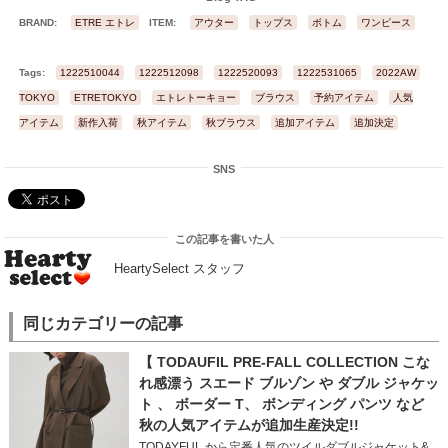
BRAND:
ETRE エトレ
ITEM:
アウター
トップス
ボトム
ワンピース
Tags:
1222510044
1222512098
1222520093
1222531065
2022AW
2
TOKYO
ETRETOKYO
エトレトーキョー
ブラウス
予約アイテム
人気
アイテム
新作入荷
秋アイテム
秋ブラウス
追加アイテム
追加決定
SNS
この記事を書いた人
HeartySelect スタッフ
同じカテゴリーの記事
【 TODAUFIL PRE-FALL COLLECTION こな
れ感漂う スエード ブルゾン や ダブル ジャケッ
ト 、 ボーダー T、 ボンディング パンツ など
秋の人気アイテムが追加生産決定!!
TODAYFUL から定番人気のツイルダブルジャケット&