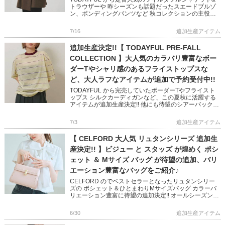
トラウザーや 昨シーズンも話題だったスエードブルゾ
ン、ボンディングパンツなど 秋コレクションの主役ア
イテムが多数追加決定しました! 幅広いスタイリングに
活躍 […]
7/16
追加生産アイテム
追加生産決定!!【 TODAYFUL PRE-FALL
COLLECTION 】大人気のカラバリ豊富なボー
ダーTやシャリ感のあるフライストップスな
ど、大人ラフなアイテムが追加で予約受付中!!
TODAYFUL から完売していたボーダーTやフライスト
ップス シルクカーディガンなど、この夏秋に活躍する
アイテムが追加生産決定!! 他にも待望のシアーバックパ
ックや、 インナーにマストなカップインキャミ＆ブラ
トップも予 […]
7/3
追加生産アイテム
【 CELFORD 大人気 リュタンシリーズ 追加生
産決定!! 】ビジュー と スタッズ が煌めく ポシ
ェット ＆ Mサイズ バッグ が待望の追加、バリ
エーション豊富なバッグをご紹介♪
CELFORD のでベストセラーとなったリュタンシリー
ズの ポシェット＆ひとまわりMサイズバッグ カラーバ
リエーション豊富に待望の追加決定!! オールシーズン、
様々なシーンで活躍する大人可愛いバッグシリーズです
マルチケ […]
6/30
追加生産アイテム