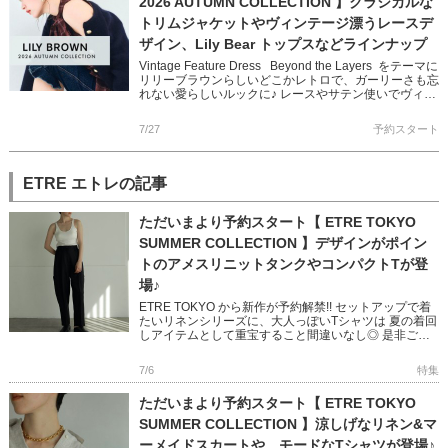
2026 AUTUMN COLLECTION 】クラシカルな
トリムジャケットやヴィンテージ漂うレースデ
ザイン、Lily Bear トップスなどラインナップ
Vintage Feature Dress Beyond the Layers をテーマに
リリーブラウンらしいどこかレトロで、ガーリーさも忘
れない愛らしいルックに♪ レースやサテン使いでヴィン
テージ感を醸し出し […]
7/27
予約スタート
ETRE エトレの記事
ただいまより予約スタート【 ETRE TOKYO
SUMMER COLLECTION 】デザインがポイン
トのアメスリニットタンクやコンパクトTが登
場♪
ETRE TOKYO から新作が予約解禁!! セットアップで着
たいリネンシリーズに、大人っぽいTシャツは 夏の着回
しアイテムとして重宝すること間違いなし◎ 是非ご覧
ください!! ＞＞ETRE TOKYO の予約ページはこ […]
7/6
特集
ただいまより予約スタート【 ETRE TOKYO
SUMMER COLLECTION 】涼しげなリネン&マ
ーメイドスカートや、モードなTシャツが登場♪