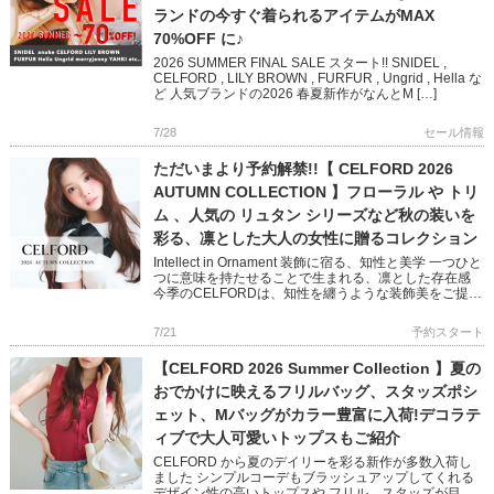
ランドの今すぐ着られるアイテムがMAX
70%OFF に♪
2026 SUMMER FINAL SALE スタート!! SNIDEL ,
CELFORD , LILY BROWN , FURFUR , Ungrid , Hella な
ど 人気ブランドの2026 春夏新作がなんとM […]
7/28
セール情報
ただいまより予約解禁!!【 CELFORD 2026
AUTUMN COLLECTION 】フローラル や トリ
ム 、人気の リュタン シリーズなど秋の装いを
彩る、凛とした大人の女性に贈るコレクション
Intellect in Ornament 装飾に宿る、知性と美学 一つひと
つに意味を持たせることで生まれる、凛とした存在感
今季のCELFORDは、知性を纏うような装飾美をご提案
バリエーション豊かなワンピースやショー […]
7/21
予約スタート
【CELFORD 2026 Summer Collection 】夏の
おでかけに映えるフリルバッグ、スタッズポシ
ェット、Mバッグがカラー豊富に入荷!デコラテ
ィブで大人可愛いトップスもご紹介
CELFORD から夏のデイリーを彩る新作が多数入荷し
ました シンプルコーデもブラッシュアップしてくれる
デザイン性の高いトップスや フリル、スタッズが目を