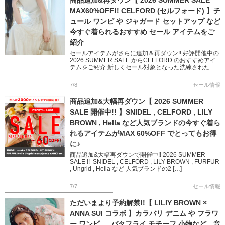
MAX60%OFF!! CELFORD (セルフォード) 】チ
ュール ワンピ や ジャガード セットアップ など
今すぐ着られるおすすめ セール アイテムをご
紹介
セールアイテムがさらに追加＆再ダウン!! 好評開催中の
2026 SUMMER SALE からCELFORD のおすすめアイ
テムをご紹介 新しくセール対象となった洗練された雰
囲気のチュールワンピース おでかけに映えるジャ […]
7/8
セール情報
商品追加&大幅再ダウン【 2026 SUMMER
SALE 開催中!! 】SNIDEL , CELFORD , LILY
BROWN , Hella など人気ブランドの今すぐ着ら
れるアイテムがMAX 60%OFF でとってもお得
に♪
商品追加&大幅再ダウンで開催中!! 2026 SUMMER
SALE !! SNIDEL , CELFORD , LILY BROWN , FURFUR
, Ungrid , Hella など 人気ブランドの2 […]
7/7
セール情報
ただいまより予約解禁!!【 LILIY BROWN ×
ANNA SUI コラボ 】カラバリ デニム や フラワ
ー ワンピ 、 バタフライ モチーフ 小物など、音