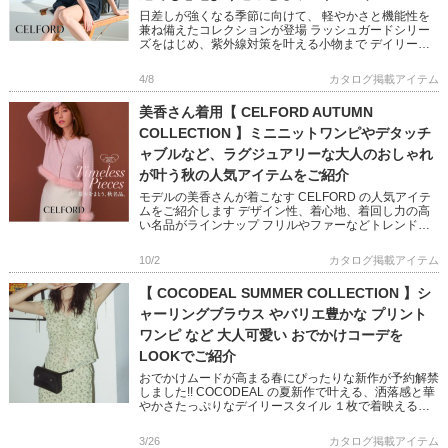
日差しが強くなる季節に向けて、 軽やかさと機能性を
兼ね備えたコレクションが登場 ラッシュガードシリー
ズをはじめ、紫外線対策を叶える小物まで デイリーに
活躍する機能性抜群のUV対策アイテムを 藤井サチさん
着用画像でご紹介し […]
4/8
カタログ掲載アイテム
美香さん着用【 CELFORD AUTUMN
COLLECTION 】ミニニットワンピやデタッチ
ャブルなど、ラグジュアリーな大人のおしゃれ
が叶う秋の人気アイテムをご紹介
モデルの美香さんが着こなす CELFORD の人気アイテ
ムをご紹介します デザイン性、着心地、着回し力の高
い名品がラインナップ フリルやファーなどトレンドを
おさえたディテールで シーズンライクな着こなしが叶
います 上品か […]
10/2
カタログ掲載アイテム
【 COCODEAL SUMMER COLLECTION 】シ
ャーリングブラウス やバリエ豊かな プリント
ワンピ など 大人可愛い おでかけコーデを
LOOKでご紹介
おでかけムードが高まる春にぴったりな新作が予約解禁
しました!! COCODEAL の夏新作で叶える、洒落感と華
やかさたっぷりなデイリースタイル １枚で着映えるギ
ャザーやフリル、カラー×柄で楽しめるワンピースなど
薄着の季 […]
3/26
カタログ掲載アイテム