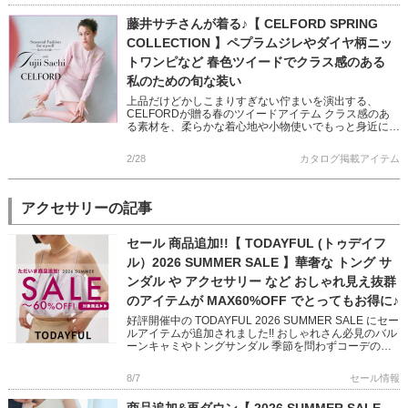
藤井サチさんが着る♪【 CELFORD SPRING
COLLECTION 】ペプラムジレやダイヤ柄ニッ
トワンピなど 春色ツイードでクラス感のある
私のための旬な装い
上品だけどかしこまりすぎない佇まいを演出する、
CELFORDが贈る春のツイードアイテム クラス感のあ
る素材を、柔らかな着心地や小物使いでもっと身近にス
タイリング 定番のニットワンピやベルスリーブニット
と組み合わせて セレ […]
2/28
カタログ掲載アイテム
アクセサリーの記事
セール 商品追加!!【 TODAYFUL (トゥデイフ
ル）2026 SUMMER SALE 】華奢な トング サ
ンダル や アクセサリー など おしゃれ見え抜群
のアイテムが MAX60%OFF でとってもお得に♪
好評開催中の TODAYFUL 2026 SUMMER SALE にセー
ルアイテムが追加されました!! おしゃれさん必見のバル
ーンキャミやトングサンダル 季節を問わずコーデのア
クセントになってくれるアクセサリーなど いつ […]
8/7
セール情報
商品追加&再ダウン【 2026 SUMMER SALE