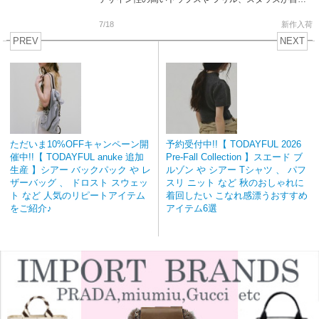
惹くバッグなど 大人気リュタンシリーズもカラーバリ
エーション豊富に […]
7/18
新作入荷
PREV
NEXT
ただいま10%OFFキャンペーン開
予約受付中!!【 TODAYFUL 2026
催中!!【 TODAYFUL anuke 追加
Pre-Fall Collection 】スエード ブ
生産 】シアー バックパック や レ
ルゾン や シアー Tシャツ 、 パフ
ザーバッグ 、 ドロスト スウェッ
スリ ニット など 秋のおしゃれに
ト など 人気のリピートアイテム
着回したい こなれ感漂うおすすめ
をご紹介♪
アイテム6選