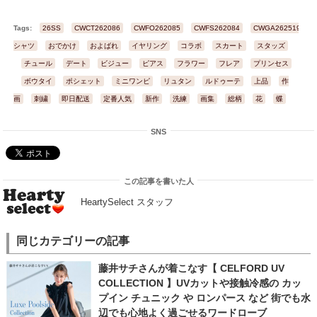
Tags:
26SS
CWCT262086
CWFO262085
CWFS262084
CWGA262519
シャツ
おでかけ
およばれ
イヤリング
コラボ
スカート
スタッズ
チュール
デート
ビジュー
ピアス
フラワー
フレア
プリンセス
ボウタイ
ポシェット
ミニワンピ
リュタン
ルドゥーテ
上品
作
画
刺繍
即日配送
定番人気
新作
洗練
画集
総柄
花
蝶
SNS
この記事を書いた人
HeartySelect スタッフ
同じカテゴリーの記事
藤井サチさんが着こなす【 CELFORD UV
COLLECTION 】UVカットや接触冷感の カッ
プイン チュニック や ロンパース など 街でも水
辺でも心地よく過ごせるワードローブ