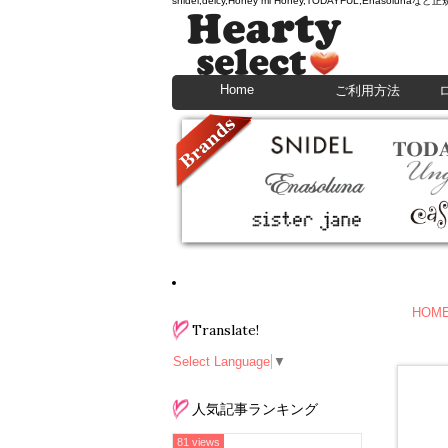
snidel,deicy,Honey mi Honey,TODAYFU
Home
ご利用方法
HOM
Translate!
Select Language
▼
人気記事ランキング
81 views