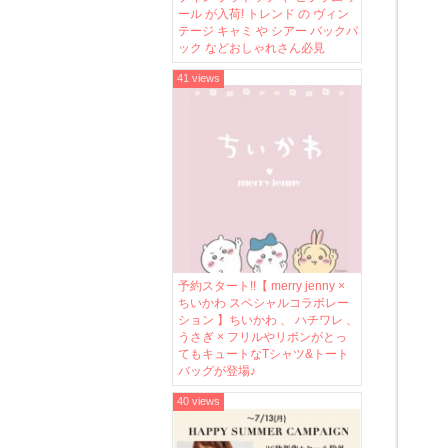
ール が入荷! トレンド の ヴィン
テージ キャミ や シアー バックパ
ック などおしゃれさん必見
41 views
予約スタート!!【 merry jenny ×
ちいかわ スペシャルコラボレー
ション 】ちいかわ 、 ハチワレ 、
うさぎ × フリルやリボンがとっ
てもキュートなTシャツ&トート
バッグが登場♪
40 views