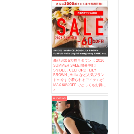
商品追加&大幅再ダウン【 2026
SUMMER SALE 開催中!! 】
SNIDEL , CELFORD , LILY
BROWN , Hella など人気ブラン
ドの今すぐ着られるアイテムが
MAX 60%OFF でとってもお得に
♪
43 views