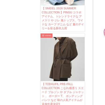
【 SNIDEL 2026 SUMMER
COLLECTION 】PINGU コラボ
アイテム、トレンドライクな ア
メスリ や ジレ 風トップス、ワイ
ドな カーブ デニム など 夏のデイ
リーを彩る新作入荷
38 views
【 TODAUFIL PRE-FALL
COLLECTION こなれ感漂う スエ
ード ブルゾン や ダブル ジャケッ
ト 、 ボーダー T、 ボンディング
パンツ など 秋の人気アイテムが
追加生産決定!!