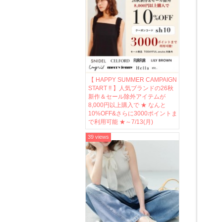
【 HAPPY SUMMER CAMPAIGN
START !! 】人気ブランドの26秋
新作＆セール除外アイテムが
8,000円以上購入で ★ なんと
10%OFF&さらに3000ポイントま
で利用可能 ★～7/13(月)
39 views