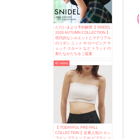
ただいまより予約解禁【 SNIDEL
2026 AUTUMN COLLECTION 】
現代的なシルエットとマテリアル
のリボン ニット や ロービング チ
ェック スカート など トラッド の
新たなかたちをご提案
42 views
【 TODAYFUL PRE-FALL
COLLECTION 】定番人気の カッ
プイン ブラトップ や ビブラム ソ