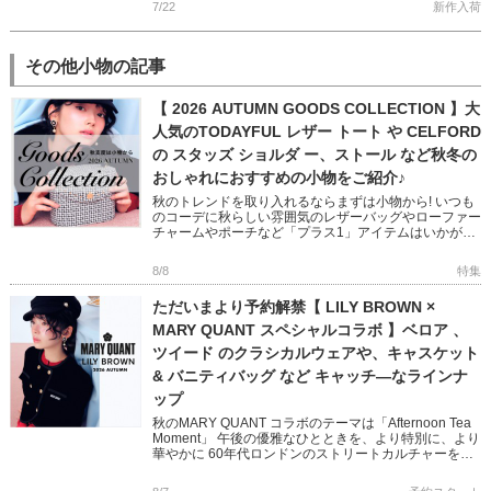
7/22
新作入荷
その他小物の記事
【 2026 AUTUMN GOODS COLLECTION 】大
人気のTODAYFUL レザー トート や CELFORD
の スタッズ ショルダ ー、ストール など秋冬の
おしゃれにおすすめの小物をご紹介♪
秋のトレンドを取り入れるならまずは小物から! いつも
のコーデに秋らしい雰囲気のレザーバッグやローファー
チャームやポーチなど「プラス1」アイテムはいかがで
すか? フェミニンからモード、オフィスユースまで幅広
い小物をピック […]
8/8
特集
ただいまより予約解禁【 LILY BROWN ×
MARY QUANT スペシャルコラボ 】ベロア 、
ツイード のクラシカルウェアや、キャスケット
& バニティバッグ など キャッチ―なラインナ
ップ
秋のMARY QUANT コラボのテーマは「Afternoon Tea
Moment」 午後の優雅なひとときを、より特別に、より
華やかに 60年代ロンドンのストリートカルチャーを象
徴する MARY QUANTとのコラボレ […]