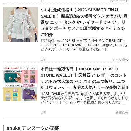
8/7
予約スタート
ついに最終価格!!【 2026 SUMMER FINAL
SALE !! 】商品追加&大幅再ダウン カラバリ 豊
富な ニット タンク や レイヤード シャツ 、リ
ュタン ポーチ などこの夏活躍するアイテムを
ご紹介
好評開催中の 2026 SUMMER FINAL SALE !! SNIDEL ,
CELFORD , LILY BROWN , FURFUR , Ungrid , Hella な
ど 人気ブランドの2026 春夏新作がな […]
8/5
セール情報
本日は一粒万倍日【 HASHIBAMI POWER
STONE WALLET 】天然石 と レザー のコント
ラストが大人気の ハシバミ の三つ折り、二つ
折りウォレット、新色&人気カラーが多数入荷!!
HASHIBAMI から天然石のお財布が多数入荷しました!
天然石があなたの背中をそっと押してくれるかもしれな
い パワーストーンとレザーの配色が目を惹く人気シリ
ーズです 完売していた人気色に加え、Newカラー
「TEAL […]
7/31
新作入荷
anuke アンヌークの記事