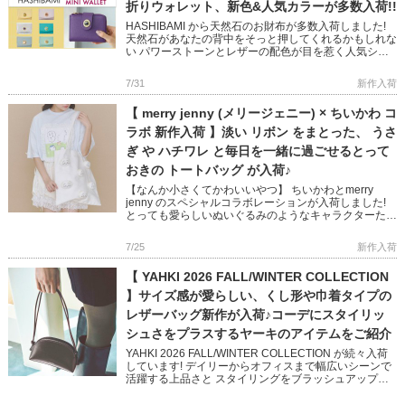
折りウォレット、新色&人気カラーが多数入荷!!
HASHIBAMI から天然石のお財布が多数入荷しました!
天然石があなたの背中をそっと押してくれるかもしれな
い パワーストーンとレザーの配色が目を惹く人気シリ
ーズです 完売していた人気色に加え、Newカラー
「TEAL […]
7/31
新作入荷
【 merry jenny (メリージェニー) × ちいかわ コ
ラボ 新作入荷 】淡い リボン をまとった、 うさ
ぎ や ハチワレ と毎日を一緒に過ごせるとって
おきの トートバッグ が入荷♪
【なんか小さくてかわいいやつ】 ちいかわとmerry
jenny のスペシャルコラボレーションが入荷しました!
とっても愛らしいぬいぐるみのようなキャラクターたく
さんのせた 大容量のトートバッグ 何でもない日常もた
のしく […]
7/25
新作入荷
【 YAHKI 2026 FALL/WINTER COLLECTION
】サイズ感が愛らしい、くし形や巾着タイプの
レザーバッグ新作が入荷♪コーデにスタイリッ
シュさをプラスするヤーキのアイテムをご紹介
YAHKI 2026 FALL/WINTER COLLECTION が続々入荷
しています! デイリーからオフィスまで幅広いシーンで
活躍する上品さと スタイリングをブラッシュアップし
てくれるかっこよさを兼ね備えた 秋冬の新 […]