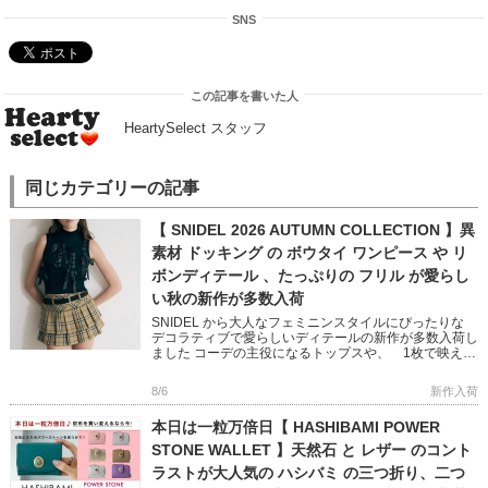
SNS
この記事を書いた人
HeartySelect スタッフ
同じカテゴリーの記事
【 SNIDEL 2026 AUTUMN COLLECTION 】異
素材 ドッキング の ボウタイ ワンピース や リ
ボンディテール 、たっぷりの フリル が愛らし
い秋の新作が多数入荷
SNIDEL から大人なフェミニンスタイルにぴったりな
デコラティブで愛らしいディテールの新作が多数入荷し
ました コーデの主役になるトップスや、 1枚で映える
ニットワンピースなど 秋のおしゃれが楽しくなるアイ
テムばかり […]
8/6
新作入荷
本日は一粒万倍日【 HASHIBAMI POWER
STONE WALLET 】天然石 と レザー のコント
ラストが大人気の ハシバミ の三つ折り、二つ