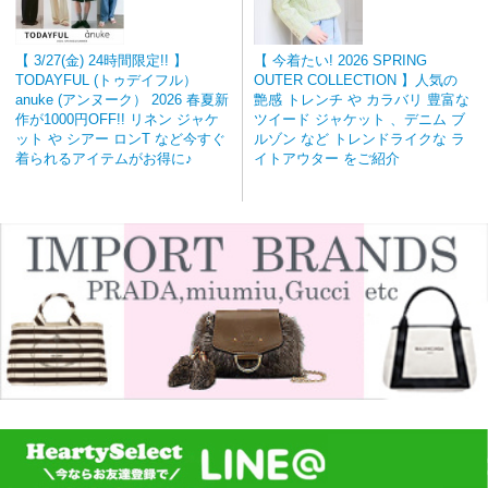
【 3/27(金) 24時間限定!! 】
【 今着たい! 2026 SPRING
TODAYFUL (トゥデイフル）
OUTER COLLECTION 】人気の
anuke (アンヌーク） 2026 春夏新
艶感 トレンチ や カラバリ 豊富な
作が1000円OFF!! リネン ジャケ
ツイード ジャケット 、デニム ブ
ット や シアー ロンT など今すぐ
ルゾン など トレンドライクな ラ
着られるアイテムがお得に♪
イトアウター をご紹介