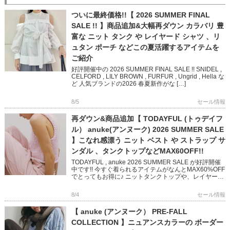
ついに最終価格!!【 2026 SUMMER FINAL
SALE !! 】商品追加&大幅再ダウン カラバリ 豊
富な ニット タンク や レイヤード シャツ 、リ
ュタン ポーチ などこの夏活躍するアイテムを
ご紹介
好評開催中の 2026 SUMMER FINAL SALE !! SNIDEL ,
CELFORD , LILY BROWN , FURFUR , Ungrid , Hella な
ど 人気ブランドの2026 春夏新作がな […]
8/5
セール情報
再ダウン&商品追加【 TODAYFUL (トゥデイフ
ル） anuke(アンヌーク) 2026 SUMMER SALE
】こなれ感漂う ニット ベスト や ストラップ サ
ンダル 、タンクトップなどMAX60OFF!!
TODAYFUL , anuke 2026 SUMMER SALE が好評開催
中です!! 今すぐ着られるアイテムがなんとMAX60%OFF
でとってもお得に♪ ニットタンクトップや、レイヤード
できるベスト 華奢なストラップ […]
8/4
セール情報
【 anuke (アンヌーク） PRE-FALL
COLLECTION 】ニュアンスカラーの ボーダー