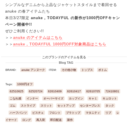
シンプルなデニムから上品なジャケットスタイルまで着回せる
anuke の春アイテムたち
本日3/27限定
anuke , TODAYFUL の新作が1000円OFFキャン
ペーン開催中!!
ぜひご利用ください!!
＞＞
anuke のアイテムはこちら
＞＞
anuke , TODAYFUL 1000円OFF対象商品はこちら
このブランドのアイテムを見る
Blog TAG
BRAND:
anuke アンヌーク
ITEM:
その他小物
トップス
ボトム
Tags:
1000円オフ
62510625
62520724
62610409
62610417
62610705
72410801
こなれ感
インナー
オーバーサイズ
カップイン
キャミ
キュロット
ゴム
ストライプ
スリット
セットアップ
センタープレス
タック
ハーフパンツ
ビスチェ
フロント
ブラトップ
マタニティ
リブ
レ
イヤード
ロング
再入荷
即日配送
新作