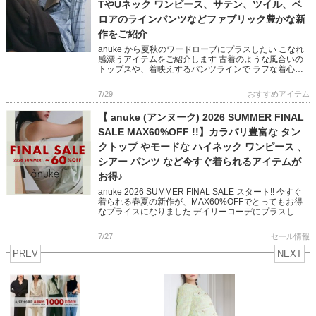
TやUネック ワンピース、サテン、ツイル、ベ
ロアのラインパンツなどファブリック豊かな新
作をご紹介
anuke から夏秋のワードローブにプラスしたい こなれ
感漂うアイテムをご紹介します 古着のような風合いの
トップスや、着映えするパンツラインで ラフな着心地
が叶う、モード感を含んだ大人なスタイリングに♪ ぜひ
チェックして […]
7/29
おすすめアイテム
【 anuke (アンヌーク) 2026 SUMMER FINAL
SALE MAX60%OFF !!】カラバリ豊富な タン
クトップ やモードな ハイネック ワンピース 、
シアー パンツ など今すぐ着られるアイテムが
お得♪
anuke 2026 SUMMER FINAL SALE スタート!! 今すぐ
着られる春夏の新作が、MAX60%OFFでとってもお得
なプライスになりました デイリーコーデにプラスした
いカラー豊富なタンクトップや 大人ラフ […]
7/27
セール情報
PREV
NEXT