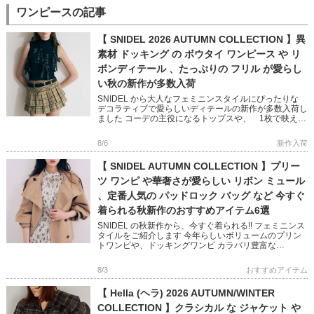
ワンピースの記事
【 SNIDEL 2026 AUTUMN COLLECTION 】異
素材 ドッキング の ボウタイ ワンピース や リ
ボンディテール 、たっぷりの フリル が愛らし
い秋の新作が多数入荷
SNIDEL から大人なフェミニンスタイルにぴったりな
デコラティブで愛らしいディテールの新作が多数入荷し
ました コーデの主役になるトップスや、 1枚で映える
ニットワンピースなど 秋のおしゃれが楽しくなるアイ
テムばかり […]
8/6
新作入荷
【 SNIDEL AUTUMN COLLECTION 】プリー
ツ ワンピ や華奢さが愛らしい リボン ミュール
、定番人気の パッドロック バッグ など 今すぐ
着られる秋新作のおすすめアイテム6選
SNIDEL の秋新作から、今すぐ着られる!! フェミニンス
タイルをご紹介します 今年らしいボリュームのプリン
トワンピや、ドッキングワンピ カラバリ豊富な
NEWERA キャップや 鍵チャームが可愛いバッグなど
フェミニン […]
8/3
おすすめアイテム
【 Hella (ヘラ) 2026 AUTUMN/WINTER
COLLECTION 】クラシカル な ジャケット や