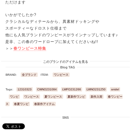
ただけます
いかがでしたか?
クラシカルなディテールから、異素材ドッキングや
スポーティーなドロスト仕様まで
他にも人気ブランドのワンピースがラインナップしています♪
是非、この春のワードローブに加えてくださいね!!
＞＞
春ワンピース特集
このブランドのアイテムを見る
Blog TAG
BRAND:
全ブランド
ITEM:
ワンピース
Tags:
12310323
CWNO231084
LWFO231266
LWNO231250
snidel
SWF
ワンピ
ワンピース
夏ワンピース
夏新作ワンピ
新作入荷
春ワンピー
ス
春夏ワンピ
春新作アイテム
SNS