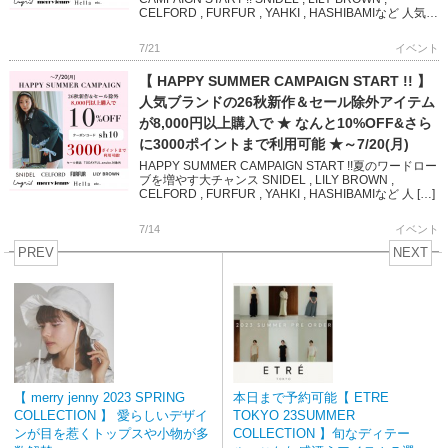
CELFORD , FURFUR , YAHKI , HASHIBAMIなど 人気ブ
ランド […]
7/21
イベント
【 HAPPY SUMMER CAMPAIGN START !! 】
人気ブランドの26秋新作＆セール除外アイテム
が8,000円以上購入で ★ なんと10%OFF&さら
に3000ポイントまで利用可能 ★～7/20(月)
HAPPY SUMMER CAMPAIGN START !!夏のワードロー
ブを増やす大チャンス SNIDEL , LILY BROWN ,
CELFORD , FURFUR , YAHKI , HASHIBAMIなど 人 […]
7/14
イベント
PREV
NEXT
【 merry jenny 2023 SPRING
本日まで予約可能【 ETRE
COLLECTION 】 愛らしいデザイ
TOKYO 23SUMMER
ンが目を惹くトップスや小物が多
COLLECTION 】旬なディテー