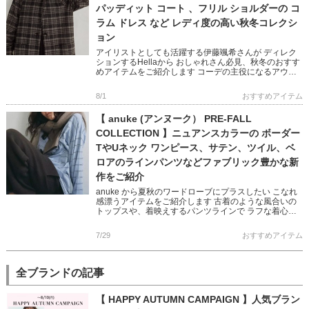
パッディット コート 、フリル ショルダーの コ
ラム ドレス など レディ度の高い秋冬コレクシ
ョン
アイリストとしても活躍する伊藤颯希さんが ディレク
ションするHellaから おしゃれさん必見、秋冬のおすす
めアイテムをご紹介します コーデの主役になるアウタ
ーやオケージョン映えするワンピースなど ビンテージ
ライクと現代の […]
8/1
おすすめアイテム
【 anuke (アンヌーク） PRE-FALL
COLLECTION 】ニュアンスカラーの ボーダー
TやUネック ワンピース、サテン、ツイル、ベ
ロアのラインパンツなどファブリック豊かな新
作をご紹介
anuke から夏秋のワードローブにプラスしたい こなれ
感漂うアイテムをご紹介します 古着のような風合いの
トップスや、着映えするパンツラインで ラフな着心地
が叶う、モード感を含んだ大人なスタイリングに♪ ぜひ
チェックして […]
7/29
おすすめアイテム
全ブランドの記事
【 HAPPY AUTUMN CAMPAIGN 】人気ブラン