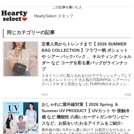
この記事を書いた人
HeartySelect スタッフ
同じカテゴリーの記事
定番人気からトレンドまで【 2026 SUMMER
BAG COLLECTION 】フラワー柄 ポシェット
や シアー バックパック 、 キルティング ショル
ダー など コーデを彩る夏バッグがラインナッ
プ
スタイリングに取り入れるだけでブラッシュアップして
くれるトレンドバッグ 大人気のTODAYFUL シアーバッ
クパックや すぐ完売となった FURFURのキルティング
シリーズは追加予約受付中! CELFORD のビジューが
[…]
6/23
特集
おしゃれに紫外線対策【 2026 Spring ＆
Summer UV PRODUCT 】UVカット や 接触冷
感 など 機能性 の高いカーディガンやワンピー
スなど、お肌をいたわるアイテムをご紹介♪
紫外線の強い5月から夏に向けて お肌労りながらおしゃ
れに着こなせる 人気ブランドのUV PRODUCT をご紹