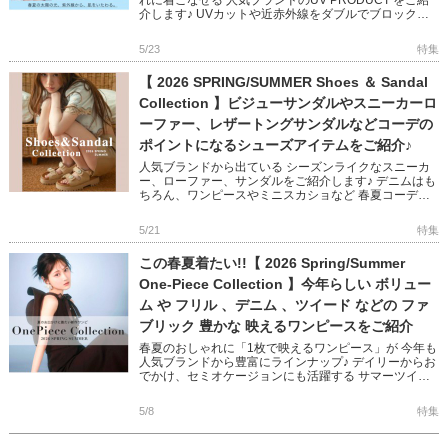
介します♪ UVカットや近赤外線をダブルでブロック、
接触冷感、断熱、マシンウォッシャブルなど デザイン
性×機能 […]
5/23
特集
【 2026 SPRING/SUMMER Shoes ＆ Sandal
Collection 】ビジューサンダルやスニーカーロ
ーファー、レザートングサンダルなどコーデの
ポイントになるシューズアイテムをご紹介♪
人気ブランドから出ている シーズンライクなスニーカ
ー、ローファー、サンダルをご紹介します♪ デニムはも
ちろん、ワンピースやミニスカショなど 春夏コーデに
抜け感をプラスするデザインばかり◎ トレンドを取り
入れるのにぴったり […]
5/21
特集
この春夏着たい!!【 2026 Spring/Summer
One-Piece Collection 】今年らしい ボリュー
ム や フリル 、デニム 、ツイード などの ファ
ブリック 豊かな 映えるワンピースをご紹介
春夏のおしゃれに「1枚で映えるワンピース」が 今年も
人気ブランドから豊富にラインナップ♪ デイリーからお
でかけ、セミオケージョンにも活躍する サマーツイー
ドやデニム、サテンなど素材豊かなワンピース オフシ
ョルやアメスリに […]
5/8
特集