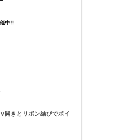
催中!!
▼
V開きとリボン結びでポイ