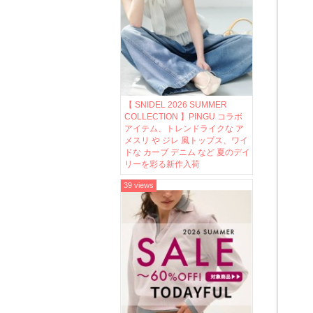
【 SNIDEL 2026 SUMMER
COLLECTION 】PINGU コラボ
アイテム、トレンドライクな ア
メスリ や ジレ 風トップス、ワイ
ドな カーブ デニム など 夏のデイ
リーを彩る新作入荷
39 views