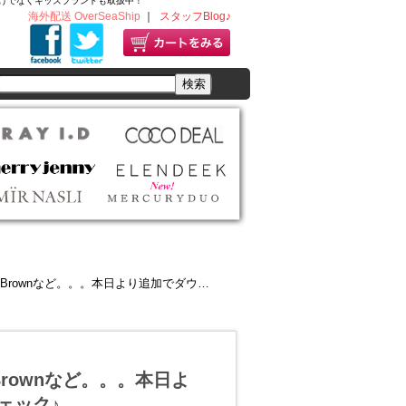
ディースだけでなくキッズブランドも取扱中！
海外配送 OverSeaShip
｜
スタッフBlog♪
nなど。。。本日より追加でダウンしたアイテムをチェック♪
y Brownなど。。。本日よ
ェック♪