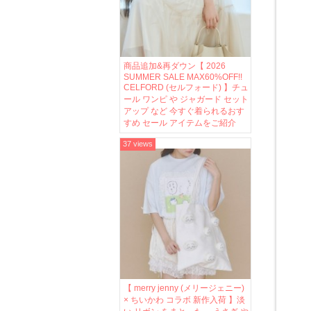
商品追加&再ダウン【 2026
SUMMER SALE MAX60%OFF!!
CELFORD (セルフォード) 】チュ
ール ワンピ や ジャガード セット
アップ など 今すぐ着られるおす
すめ セール アイテムをご紹介
37 views
【 merry jenny (メリージェニー)
× ちいかわ コラボ 新作入荷 】淡