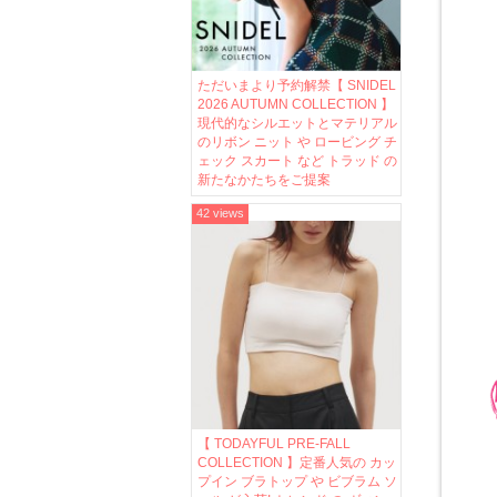
ただいまより予約解禁【 SNIDEL
2026 AUTUMN COLLECTION 】
現代的なシルエットとマテリアル
のリボン ニット や ロービング チ
ェック スカート など トラッド の
新たなかたちをご提案
42 views
【 TODAYFUL PRE-FALL
COLLECTION 】定番人気の カッ
プイン ブラトップ や ビブラム ソ