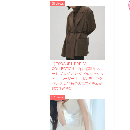
38 views
【 TODAUFIL PRE-FALL
COLLECTION こなれ感漂う スエ
ード ブルゾン や ダブル ジャケッ
ト 、 ボーダー T、 ボンディング
パンツ など 秋の人気アイテムが
追加生産決定!!
37 views