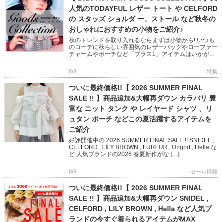
人気のTODAYFUL レザー トート や CELFORD
の スタッズ ショルダ ー、ストール など秋冬の
おしゃれにおすすめの小物をご紹介♪
秋のトレンドを取り入れるならまずは小物から! いつも
のコーデに秋らしい雰囲気のレザーバッグやローファー
チャームやポーチなど「プラス1」アイテムはいかがで
すか? フェミニンからモード、オフィスユースまで幅広
い小物をピック […]
8/8
特集
ついに最終価格!!【 2026 SUMMER FINAL
SALE !! 】商品追加&大幅再ダウン カラバリ 豊
富な ニット タンク や レイヤード シャツ 、リ
ュタン ポーチ などこの夏活躍するアイテムを
ご紹介
好評開催中の 2026 SUMMER FINAL SALE !! SNIDEL ,
CELFORD , LILY BROWN , FURFUR , Ungrid , Hella な
ど 人気ブランドの2026 春夏新作がな […]
8/5
セール情報
ついに最終価格!!【 2026 SUMMER FINAL
SALE !! 】商品追加&大幅再ダウン SNIDEL ,
CELFORD , LILY BROWN , Hella など人気ブ
ランドの今すぐ着られるアイテムがMAX