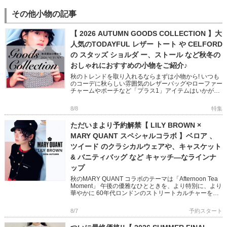
その他小物の記事
【 2026 AUTUMN GOODS COLLECTION 】大
人気のTODAYFUL レザー トート や CELFORD
の スタッズ ショルダ ー、ストール など秋冬の
おしゃれにおすすめの小物をご紹介♪
秋のトレンドを取り入れるならまずは小物から! いつも
のコーデに秋らしい雰囲気のレザーバッグやローファー
チャームやポーチなど「プラス1」アイテムはいかがで
すか? フェミニンからモード、オフィスユースまで幅広
い小物をピック […]
8/8
特集
ただいまより予約解禁【 LILY BROWN ×
MARY QUANT スペシャルコラボ 】ベロア 、
ツイード のクラシカルウェアや、キャスケット
& バニティバッグ など キャッチ―なラインナ
ップ
秋のMARY QUANT コラボのテーマは「Afternoon Tea
Moment」 午後の優雅なひとときを、より特別に、より
華やかに 60年代ロンドンのストリートカルチャーを象
徴する MARY QUANTとのコラボレ […]
8/7
予約スタート