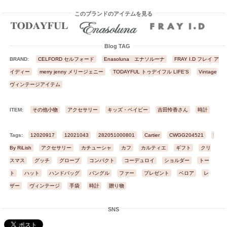
このブランドのアイテムを見る
Blog TAG
BRAND:
CELFORD セルフォード
Enasoluna エナソルーナ
FRAY I.D フレイ ア
イディー
merry jenny メリージェニー
TODAYFUL トゥデイフル LIFE'S
Vintage
ヴィンテージアイテム
ITEM:
その他小物
アクセサリー
キッズ・ベイビー
吉田怜香さん
時計
Tags:
12020917
12021043
282051000801
Cartier
CWGG204521
FWGB
By RiLish
アクセサリー
カチューシャ
カフ
カルティエ
ギフト
クリ
スマス
グッチ
グローブ
コンパクト
コーデュロイ
ショルダー
トー
ト
ハット
ハンドバッグ
バングル
ファー
プレゼント
ベロア
レ
ザー
ヴィンテージ
手袋
時計
贈り物
SNS