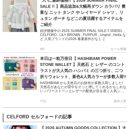
ついに最終価格!!【 2026 SUMMER FINAL
SALE !! 】商品追加&大幅再ダウン カラバリ 豊
富な ニット タンク や レイヤード シャツ 、リ
ュタン ポーチ などこの夏活躍するアイテムを
ご紹介
好評開催中の 2026 SUMMER FINAL SALE !! SNIDEL ,
CELFORD , LILY BROWN , FURFUR , Ungrid , Hella な
ど 人気ブランドの2026 春夏新作がな […]
8/5
セール情報
本日は一粒万倍日【 HASHIBAMI POWER
STONE WALLET 】天然石 と レザー のコント
ラストが大人気の ハシバミ の三つ折り、二つ
折りウォレット、新色&人気カラーが多数入荷!!
HASHIBAMI から天然石のお財布が多数入荷しました!
天然石があなたの背中をそっと押してくれるかもしれな
い パワーストーンとレザーの配色が目を惹く人気シリ
ーズです 完売していた人気色に加え、Newカラー
「TEAL […]
7/31
新作入荷
CELFORD セルフォードの記事
【 2026 AUTUMN GOODS COLLECTION 】大