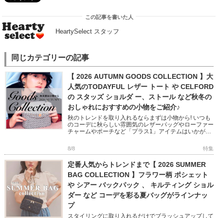
この記事を書いた人
HeartySelect スタッフ
同じカテゴリーの記事
【 2026 AUTUMN GOODS COLLECTION 】大
人気のTODAYFUL レザー トート や CELFORD
の スタッズ ショルダ ー、ストール など秋冬の
おしゃれにおすすめの小物をご紹介♪
秋のトレンドを取り入れるならまずは小物から! いつも
のコーデに秋らしい雰囲気のレザーバッグやローファー
チャームやポーチなど「プラス1」アイテムはいかがで
すか? フェミニンからモード、オフィスユースまで幅広
い小物をピック […]
8/8
特集
定番人気からトレンドまで【 2026 SUMMER
BAG COLLECTION 】フラワー柄 ポシェット
や シアー バックパック 、 キルティング ショル
ダー など コーデを彩る夏バッグがラインナッ
プ
スタイリングに取り入れるだけでブラッシュアップして