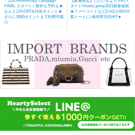
♡12th Anniversary Campaign
【数量限定】ただいまより予約ス
FINAL スタート♪ 新作も予約も★
タート!!merry jenny2021新春福袋
なんと13%OFF&15倍ポイント★
★ファーコートなど計4点がBIG巾
さらに3000ポイントまで利用可能
着トートに♪毎年即完売HIT★
◎