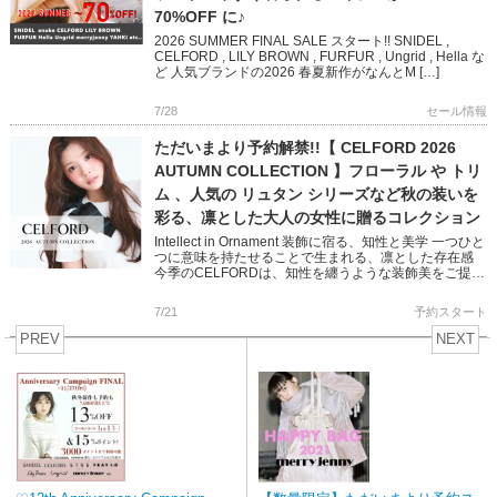
70%OFF に♪
2026 SUMMER FINAL SALE スタート!! SNIDEL ,
CELFORD , LILY BROWN , FURFUR , Ungrid , Hella な
ど 人気ブランドの2026 春夏新作がなんとM […]
7/28
セール情報
ただいまより予約解禁!!【 CELFORD 2026
AUTUMN COLLECTION 】フローラル や トリ
ム 、人気の リュタン シリーズなど秋の装いを
彩る、凛とした大人の女性に贈るコレクション
Intellect in Ornament 装飾に宿る、知性と美学 一つひと
つに意味を持たせることで生まれる、凛とした存在感
今季のCELFORDは、知性を纏うような装飾美をご提案
バリエーション豊かなワンピースやショー […]
7/21
予約スタート
PREV
NEXT