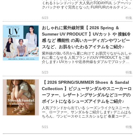
くれるトレンドバッグ 大人気のTODAYFUL シアーバッ
クパックや すぐ完売となった FURFURのキルティング
シリーズは追加予約受付中! CELFORD のビジューが
[…]
6/23
特集
おしゃれに紫外線対策【 2026 Spring ＆
Summer UV PRODUCT 】UVカット や 接触冷
感 など 機能性 の高いカーディガンやワンピー
スなど、お肌をいたわるアイテムをご紹介♪
紫外線の強い5月から夏に向けて お肌労りながらおしゃ
れに着こなせる 人気ブランドのUV PRODUCT をご紹
介します♪ UVカットや近赤外線をダブルでブロック、
接触冷感、断熱、マシンウォッシャブルなど デザイン
性×機能 […]
5/23
特集
【 2026 SPRING/SUMMER Shoes ＆ Sandal
Collection 】ビジューサンダルやスニーカーロ
ーファー、レザートングサンダルなどコーデの
ポイントになるシューズアイテムをご紹介♪
人気ブランドから出ている シーズンライクなスニーカ
ー、ローファー、サンダルをご紹介します♪ デニムはも
ちろん、ワンピースやミニスカショなど 春夏コーデに
抜け感をプラスするデザインばかり◎ トレンドを取り
入れるのにぴったり […]
5/21
特集