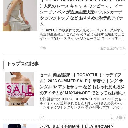
】人気の レース キャミ ＆ ワンピース 、 イー
ジー チノパン が追加生産決定!! シルクカーデ
や タンクトップ など おすすめの秋予約アイテ
ム
TODAYFUL の秋新作で大人気のレースシリーズが早く
も追加生産決定!! これからの季節に活躍する繊細でどこ
かレトロなレースキャミ&ワンピ―スは コーディネート
に抜け感をもたらしてくれます カジュアルからモード
[…]
6/20
追加生産アイテム
トップスの記事
セール 商品追加!!【 TODAYFUL (トゥデイフ
ル）2026 SUMMER SALE 】華奢な トング サ
ンダル や アクセサリー など おしゃれ見え抜群
のアイテムが MAX60%OFF でとってもお得に♪
好評開催中の TODAYFUL 2026 SUMMER SALE にセー
ルアイテムが追加されました!! おしゃれさん必見のバル
ーンキャミやトングサンダル 季節を問わずコーデのア
クセントになってくれるアクセサリーなど いつ […]
8/7
セール情報
ただいまより予約解禁【 LILY BROWN ×