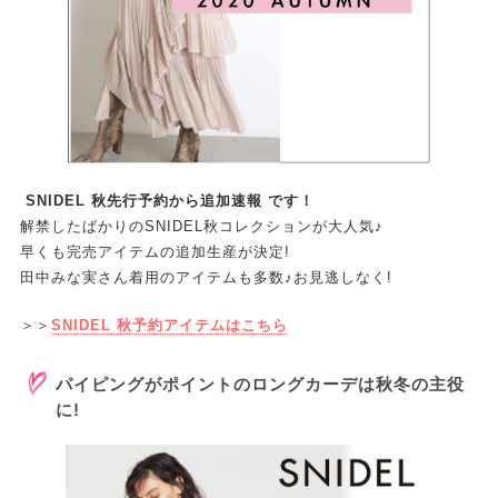
SNIDEL
秋先行予約から
追加
速報 です！
解禁したばかりの
SNIDEL
秋コレクションが大人気♪
早くも完売アイテムの
追加
生産が決定!
田中みな実さん着用のアイテムも多数♪お見逃しなく!
＞＞
SNIDEL
秋予約アイテムはこちら
パイピングがポイントのロングカーデは秋冬の主役
に!