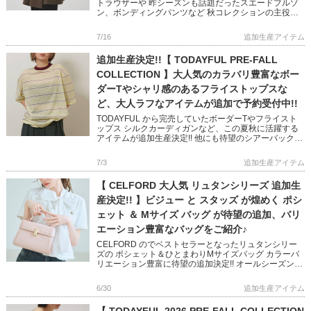
トラウザーや 昨シーズンも話題だったスエードブルゾ
ン、ボンディングパンツなど 秋コレクションの主役ア
イテムが多数追加決定しました! 幅広いスタイリングに
活躍 […]
7/16
追加生産アイテム
追加生産決定!!【 TODAYFUL PRE-FALL
COLLECTION 】大人気のカラバリ豊富なボー
ダーTやシャリ感のあるフライストップスな
ど、大人ラフなアイテムが追加で予約受付中!!
TODAYFUL から完売していたボーダーTやフライスト
ップス シルクカーディガンなど、この夏秋に活躍する
アイテムが追加生産決定!! 他にも待望のシアーバックパ
ックや、 インナーにマストなカップインキャミ＆ブラ
トップも予 […]
7/3
追加生産アイテム
【 CELFORD 大人気 リュタンシリーズ 追加生
産決定!! 】ビジュー と スタッズ が煌めく ポシ
ェット ＆ Mサイズ バッグ が待望の追加、バリ
エーション豊富なバッグをご紹介♪
CELFORD のでベストセラーとなったリュタンシリー
ズの ポシェット＆ひとまわりMサイズバッグ カラーバ
リエーション豊富に待望の追加決定!! オールシーズン、
様々なシーンで活躍する大人可愛いバッグシリーズです
マルチケ […]
6/30
追加生産アイテム
【 TODAYFUL 2026 PRE-FALL COLLECTION