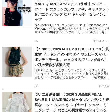
MARY QUANT スペシャルコラボ 】ベロア 、
ツイード のクラシカルウェアや、キャスケット
& バニティバッグ など キャッチ―なラインナ
ップ
秋のMARY QUANT コラボのテーマは「Afternoon Tea
Moment」 午後の優雅なひとときを、より特別に、より
華やかに 60年代ロンドンのストリートカルチャーを象
徴する MARY QUANTとのコラボレ […]
8/7
予約スタート
【 SNIDEL 2026 AUTUMN COLLECTION 】異
素材 ドッキング の ボウタイ ワンピース や リ
ボンディテール 、たっぷりの フリル が愛らし
い秋の新作が多数入荷
SNIDEL から大人なフェミニンスタイルにぴったりな
デコラティブで愛らしいディテールの新作が多数入荷し
ました コーデの主役になるトップスや、 1枚で映える
ニットワンピースなど 秋のおしゃれが楽しくなるアイ
テムばかり […]
8/6
新作入荷
ついに最終価格!!【 2026 SUMMER FINAL
SALE !! 】商品追加&大幅再ダウン カラバリ 豊
富な ニット タンク や レイヤード シャツ 、リ
ュタン ポーチ などこの夏活躍するアイテムを