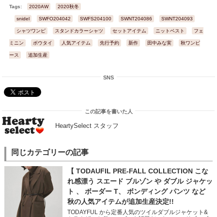
Tags:
2020AW
2020秋冬
snidel
SWFO204042
SWFS204100
SWNT204086
SWNT204093
シャツワンピ
スタンドカラーシャツ
セットアイテム
ニットベスト
フェ
ミニン
ボウタイ
人気アイテム
先行予約
新作
田中みな実
秋ワンピ
ース
追加生産
SNS
この記事を書いた人
HeartySelect スタッフ
同じカテゴリーの記事
【 TODAUFIL PRE-FALL COLLECTION こな
れ感漂う スエード ブルゾン や ダブル ジャケッ
ト 、 ボーダー T、 ボンディング パンツ など
秋の人気アイテムが追加生産決定!!
TODAYFUL から定番人気のツイルダブルジャケット&