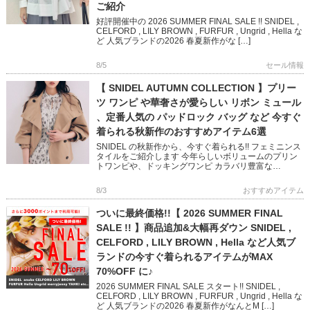
ご紹介
好評開催中の 2026 SUMMER FINAL SALE !! SNIDEL ,
CELFORD , LILY BROWN , FURFUR , Ungrid , Hella な
ど 人気ブランドの2026 春夏新作がな […]
8/5
セール情報
【 SNIDEL AUTUMN COLLECTION 】プリー
ツ ワンピ や華奢さが愛らしい リボン ミュール
、定番人気の パッドロック バッグ など 今すぐ
着られる秋新作のおすすめアイテム6選
SNIDEL の秋新作から、今すぐ着られる!! フェミニンス
タイルをご紹介します 今年らしいボリュームのプリン
トワンピや、ドッキングワンピ カラバリ豊富な
NEWERA キャップや 鍵チャームが可愛いバッグなど
フェミニン […]
8/3
おすすめアイテム
ついに最終価格!!【 2026 SUMMER FINAL
SALE !! 】商品追加&大幅再ダウン SNIDEL ,
CELFORD , LILY BROWN , Hella など人気ブ
ランドの今すぐ着られるアイテムがMAX
70%OFF に♪
2026 SUMMER FINAL SALE スタート!! SNIDEL ,
CELFORD , LILY BROWN , FURFUR , Ungrid , Hella な
ど 人気ブランドの2026 春夏新作がなんとM […]