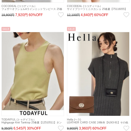
COCODEAL (ココディール）
COCODEAL (ココディール）
フェザーオフショルAラインニットワンピース 25春
サイドプリーツミニスカショ 25春夏【75116055】
夏【75135514】フレアワンピース 25sp
ショートパンツ 25sp
7,920円
60%OFF
4,840円
60%OFF
19,800円
12,100円
SALE
SALE
TODAYFUL (トゥデイフル）
Hella (ヘラ)
Highgauge Knit Tanktop 25春夏【12510511】タン
LEATHER CARD CASE 24秋冬【h243-91】その他
クトップ・ノースリーブトップス sp26
秋受注会
6,545円
30%OFF
3,960円
60%OFF
9,350円
9,900円