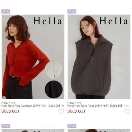
予 約
予 約
Hella(ヘラ)
Hella(ヘラ)
High Neck Knit Cardigan 26秋冬予約【h263-90】カ
Wool High Neck Vest 26秋冬予約【h263-16】ベス
ーディガン 入荷予定 : 10月中旬～
ト 入荷予定 : 10月中旬～
SOLD OUT
SOLD OUT
予 約
予 約