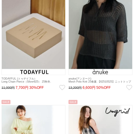
TODAYFUL (トゥデイフル）
anuke(アンヌーク)
Long Chain Pierce（Silver925） 25秋冬.
Mesh Polo Knit 25春夏.【62510525】ニットトップ
【12520907】ピアス・イヤリング sp26
ス sp26
7,700円
30%OFF
6,600円
50%OFF
11,000円
13,200円
SALE
SALE