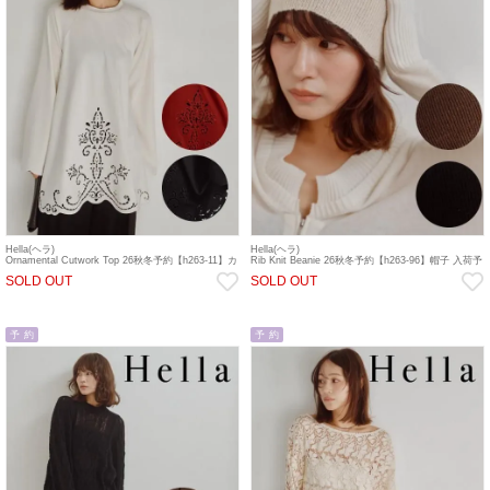
Hella(ヘラ)
Hella(ヘラ)
Ornamental Cutwork Top 26秋冬予約【h263-11】カ
Rib Knit Beanie 26秋冬予約【h263-96】帽子 入荷予
ットソー 入荷予定 : 9月末～
定 : 9月中旬～
SOLD OUT
SOLD OUT
予 約
予 約