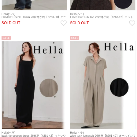
Hella(ヘラ)
Hella(ヘラ)
Shadow Check Denim 26秋冬予約【h263-30】デニ
Fitted Puff Rib Top 26秋冬予約【h263-12】カット
ムパンツ 入荷予定 : 8月中旬～
ソー 入荷予定 : 8月中旬～
SOLD OUT
SOLD OUT
SALE
SALE
Hella(ヘラ)
Hella(ヘラ)
back tie cocoon dress 26春夏【h261-42】マキシワ
wide tuck jumpsuit 26春夏【h261-40】オールインワ