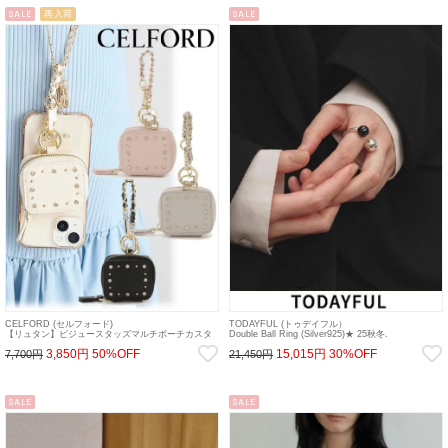
SALE
再入荷
SALE
CELFORD (セルフォード)
TODAYFUL (トゥデイフル）
【リュタン】ビジュースタッズマルチポーチカスタ
Double Ball Ring (Silver925)★ 25秋冬.
ムチャーム 25秋冬.【CWGG255529】sp26
【12520908】リング sp26
3,850円
50%OFF
15,015円
30%OFF
7,700円
21,450円
SALE
SALE