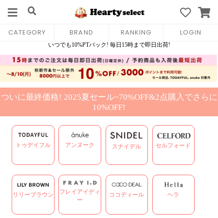
CATEGORY
BRAND
RANKING
LOGIN
ついに最終価格! 2025夏セール~70%OFF&2点購入でさらに
10%OFF!
トゥデイフル
アンヌーク
セルフォード
スナイデル
フレイアイディ
リリーブラウン
ココディール
ヘラ
ー