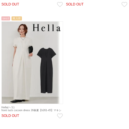
ンピース sp26
ン・コンビネゾン sp26
SOLD OUT
SOLD OUT
SALE
再入荷
Hella(ヘラ)
front tuck cocoon dress 26春夏【h261-45】マキシ
ワンピース sp26
SOLD OUT