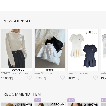
NEW ARRIVAL
TODAYFUL (トゥデイフル）
anuke (アンヌーク）
snidel （スナイデル）
sni
Cotton Useful Long T-shirts 26
2way Lace Skirt★ 26秋冬
ケーブルニットミニセットアッ
ボウ
11,000円
13,200円
18,920円
13,
秋冬【12620605】Tシャツ
【62620803】フレアスカート
プ 26秋冬【SWNO264154】フ
26秋
26秋受注会
レアワンピース
クト
ス
RECOMMEND ITEM
予 約
予 約
予 