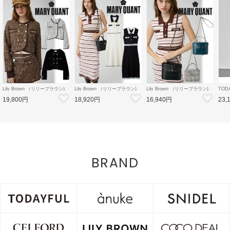
Lily Brown （リリーブラウン)
Lily Brown （リリーブラウン)
Lily Brown （リリーブラウン)
TOD
【LB×MARY QUANT】ダブル
【LB×MARY QUANT】ポロニ
【LB×MARY QUANT】スタッ
Doubl
19,800円
18,920円
16,940円
23,
ボタンジャケット 26秋冬
ットワンピース 26秋冬予約
ズバニティバッグ 26秋冬予約
26秋
【LWFJ264100】ジャケット
【LWNO264110】フレアワンピ
【LWGB264343】ハンド・ショ
126
ース 入荷予定 : 8月中旬～
ルダーバッグ 入荷予定 : 8月中
8月中
旬～
BRAND