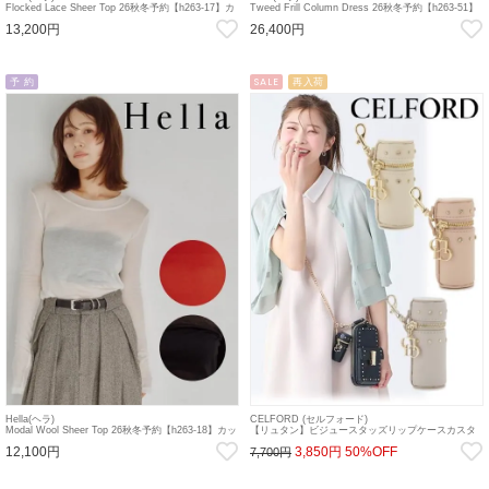
Flocked Lace Sheer Top 26秋冬予約【h263-17】カ
Tweed Frill Column Dress 26秋冬予約【h263-51】
ットソー 入荷予定 : 9月中旬～
マキシワンピース 入荷予定 : 8月中旬～
13,200円
26,400円
予 約
SALE
再入荷
Hella(ヘラ)
CELFORD (セルフォード)
Modal Wool Sheer Top 26秋冬予約【h263-18】カッ
【リュタン】ビジュースタッズリップケースカスタ
トソー 入荷予定 : 8月中旬～
ムチャーム 25秋冬.【CWGG255533】sp26
12,100円
3,850円
50%OFF
7,700円