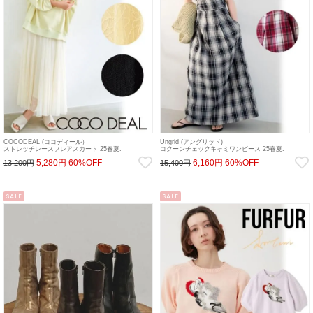
COCODEAL (ココディール）
Ungrid (アングリッド)
ストレッチレースフレアスカート 25春夏.
コクーンチェックキャミワンピース 25春夏.
【75217206】フレアスカート 25sp
【112520340901】フレアワンピース25sp
5,280円
60%OFF
6,160円
60%OFF
13,200円
15,400円
SALE
SALE