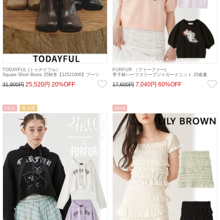
TODAYFUL (トゥデイフル）
FURFUR （ファーファー)
Square Short Boots 25秋冬【12521006】ブーツ
李子林ハーフスリーブジャガードニット 25春夏
sp26
【RWNT251101】ニットトップス Lizii Lin 25sp
25,520円
20%OFF
7,040円
60%OFF
31,900円
17,600円
SALE
再入荷
SALE