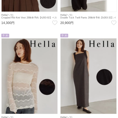
Hella(ヘラ)
Hella(ヘラ)
Cropped Rib Knit Vest 26秋冬予約【h263-92】ベス
Double Tuck Twill Pants 26秋冬予約【h263-32】パ
ト 入荷予定 : 9月中旬～
ンツ 入荷予定 : 9月中旬～
14,300円
20,900円
予 約
予 約
Hella(ヘラ)
Hella(ヘラ)