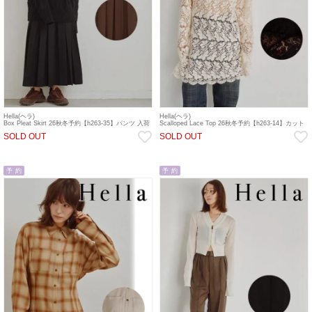
Hella(ヘラ)
Hella(ヘラ)
Box Pleat Skirt 26秋冬予約【h263-35】パンツ 入荷
Scalloped Lace Top 26秋冬予約【h263-14】カット
予定 : 9月中旬～
ソー 入荷予定 : 9月中旬～
SOLD OUT
SOLD OUT
予 約
予 約