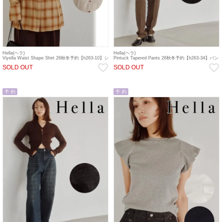
Hella(ヘラ)
Hella(ヘラ)
Viyella Waist Shape Shirt 26秋冬予約【h263-10】シ
Pintuck Tapered Pants 26秋冬予約【h263-34】パン
ャツ・ブラウス 入荷予定 : 9月中旬～
ツ 入荷予定 : 8月中旬～
SOLD OUT
SOLD OUT
予 約
予 約