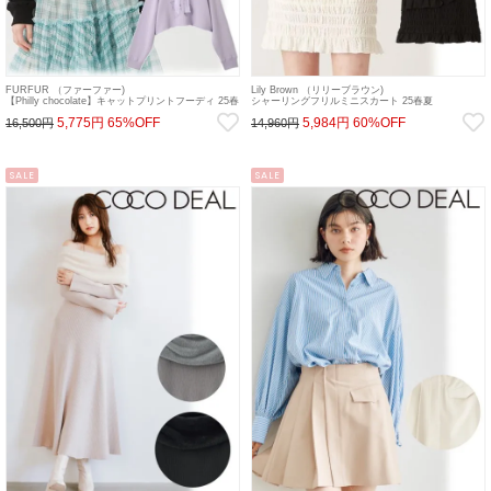
FURFUR （ファーファー)
Lily Brown （リリーブラウン)
【Philly chocolate】キャットプリントフーディ 25春
シャーリングフリルミニスカート 25春夏
夏【RWCT251094】スウェット・パーカー 25sp
【LWFS251186】タイトスカート 25sp
5,775円
65%OFF
5,984円
60%OFF
16,500円
14,960円
SALE
SALE