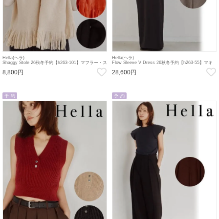
Hella(ヘラ)
Hella(ヘラ)
Shaggy Stole 26秋冬予約【h263-101】マフラー・ス
Flow Sleeve V Dress 26秋冬予約【h263-55】マキ
トール 入荷予定 : 11月中旬～
シワンピース 入荷予定 : 10月中旬～
8,800円
28,600円
予 約
予 約