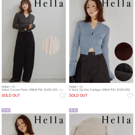
Hella(ヘラ)
Hella(ヘラ)
Velour Cocoon Pants 26秋冬予約【h263-33】パン
V Neck Zip Knit Cardigan 26秋冬予約【h263-95】
ツ 入荷予定 : 10月中旬～
カーディガン 入荷予定 : 9月末～
SOLD OUT
SOLD OUT
予 約
予 約