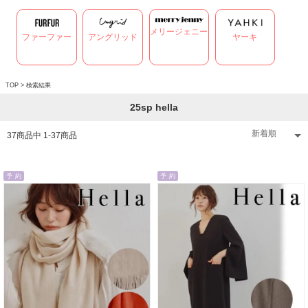
メリージェニー
ファーファー
アングリッド
ヤーキ
TOP
> 検索結果
25sp hella
37
商品中
1
-
37
商品
予 約
予 約