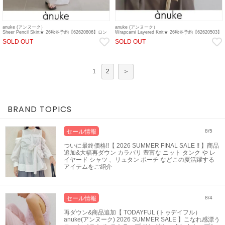
anuke (アンヌーク）
anuke (アンヌーク）
Sheer Pencil Skirt★ 26秋冬予約【62620806】ロン
Wrapcami Layered Knit★ 26秋冬予約【62620503】
グ・マキシスカート 入荷予定 : 7月中旬～ 26秋受注
ニットトップス 入荷予定 : 7月中旬～ 26秋受注会
SOLD OUT
SOLD OUT
会
1
2
＞
BRAND TOPICS
セール情報
8/5
ついに最終価格!!【 2026 SUMMER FINAL SALE !! 】商品
追加&大幅再ダウン カラバリ 豊富な ニット タンク や レ
イヤード シャツ 、リュタン ポーチ などこの夏活躍する
アイテムをご紹介
セール情報
8/4
再ダウン&商品追加【 TODAYFUL (トゥデイフル）
anuke(アンヌーク) 2026 SUMMER SALE 】こなれ感漂う