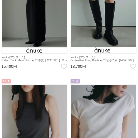
anuke(アンヌーク)
anuke (アンヌーク）
Reha. Tuck Maxi Skirt ★ 26春夏【72410801】ロン
Ecoleather Long Boots★ 26秋冬予約【62521007】
グ・マキシスカート ta10
ブーツ 入荷時期：9月中旬~ ta10
15,400円
18,700円
SALE
予 約