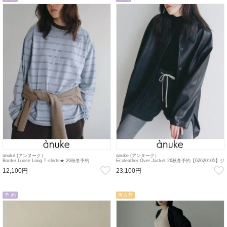
anuke (アンヌーク）
anuke (アンヌーク）
Border Loose Long T-shirts★ 26秋冬予約
Ecoleather Over Jacket 26秋冬予約【62620105】ジ
【62620620】Tシャツ 入荷予定 : 7月中旬～ 26秋受
ャケット 入荷予定 : 9月中旬～ 26秋受注会
12,100円
23,100円
注会
予 約
再入荷