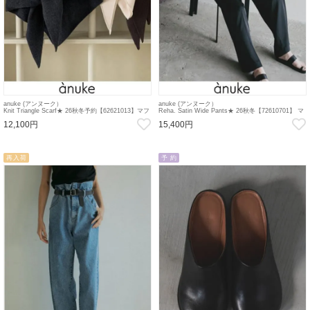
anuke (アンヌーク）
anuke (アンヌーク）
Knit Triangle Scarf★ 26秋冬予約【62621013】マフ
Reha. Satin Wide Pants★ 26秋冬【72610701】 マ
ラー・ストール 入荷予定 : 9月中旬～ 26秋受注会
タニティーパンツ
12,100円
15,400円
再入荷
予 約