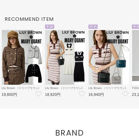
26秋受注会
レアワンピース
クト
ス
RECOMMEND ITEM
予 約
予 約
予 
Lily Brown （リリーブラウン)
Lily Brown （リリーブラウン)
Lily Brown （リリーブラウン)
TOD
【LB×MARY QUANT】ダブル
【LB×MARY QUANT】ポロニ
【LB×MARY QUANT】スタッ
Doubl
19,800円
18,920円
16,940円
23,
ボタンジャケット 26秋冬
ットワンピース 26秋冬予約
ズバニティバッグ 26秋冬予約
26秋
【LWFJ264100】ジャケット
【LWNO264110】フレアワンピ
【LWGB264343】ハンド・ショ
126
ース 入荷予定 : 8月中旬～
ルダーバッグ 入荷予定 : 8月中
8月中
旬～
BRAND