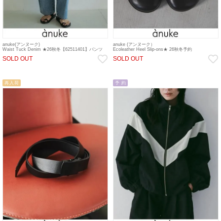
anuke(アンヌーク)
anuke (アンヌーク）
Waist Tuck Denim ★26秋冬【62511401】パンツ
Ecoleather Heel Slip-ons★ 26秋冬予約
ta10
【62521021】シューズ 入荷時期：8月上旬~
SOLD OUT
SOLD OUT
再入荷
予 約