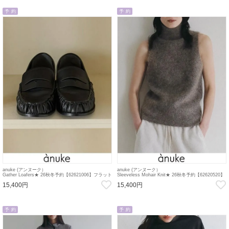
予 約
予 約
anuke (アンヌーク）
anuke (アンヌーク）
Gather Loafers★ 26秋冬予約【62621006】フラット
Sleeveless Mohair Knit★ 26秋冬予約【62620520】
シューズ 入荷予定 : 7月中旬～ ta10
ニットトップス 入荷予定 : 9月中旬～ 26秋受注会
15,400円
15,400円
予 約
予 約