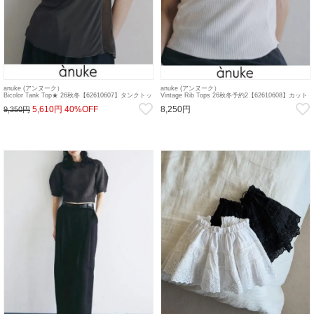
anuke (アンヌーク）
anuke (アンヌーク）
Bicolor Tank Top★ 26秋冬【62610607】タンクトッ
Vintage Rib Tops 26秋冬予約2【62610608】カット
プ・ノースリーブトップス sp26
ソー 入荷予定 : 8月上旬～ 26秋受注会
5,610円
40%OFF
8,250円
9,350円