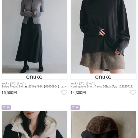
anuke (アンヌーク）
anuke (アンヌーク）
Stripe Pleats Skirt★ 26秋冬予約【62620804】ロン
Herringbone Short Pants 26秋冬予約【62620718】
グ・マキシスカート 入荷予定 : 9月中旬～ 26秋受注
パンツ 入荷予定 : 9月中旬～ 26秋受注会
16,500円
14,300円
会
予 約
予 約