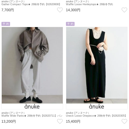
anuke (アンヌーク）
anuke (アンヌーク）
Gather Compact Tops★ 26秋冬予約【62620608】
Waffle Loose Henleytops★ 26秋冬予約
カットソー 入荷予定 : 7月中旬～ 26秋受注会
【62620605】カットソー 入荷予定 : 7月中旬～ 26秋
7,700円
14,300円
受注会
予 約
予 約
anuke (アンヌーク）
anuke (アンヌーク）
Waffle Wide Pants★ 26秋冬予約【62620711】パン
Uneck Loose Onepiece★ 26秋冬予約【62620305】
ツ 入荷予定 : 7月中旬～ 26秋受注会
マキシワンピース 入荷予定 : 7月中旬～ 26秋受注会
13,200円
15,400円